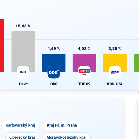
%
15,43 %
4,69 %
4,02 %
3,35 %
Úsvit
Úsvit
ODS
TOP 09
KDU-ČSL
Karlovarský kraj
Kraj Hl. m. Praha
Liberecký kraj
Moravskoslezský kraj