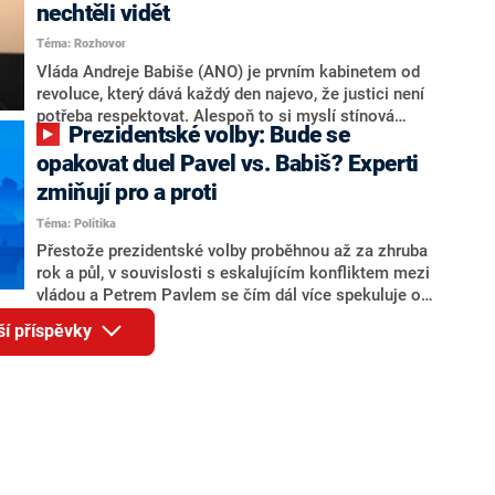
Andreje Babiše a ministra průmyslu Karla Havlíčka.
nechtěli vidět
Oblíbeným tipem samotných sázkařů je poslanec za
Téma: Rozhovor
Motoristy Filip Turek. Politolog Jan Kubáček nicméně
o případné kandidatuře kohokoliv ze zmíněné trojice
Vláda Andreje Babiše (ANO) je prvním kabinetem od
značně pochybuje. Podle něj současná koalice dosud
revoluce, který dává každý den najevo, že justici není
nemá osobu, která by Pavlovi mohla konkurovat.
potřeba respektovat. Alespoň to si myslí stínová
Prezidentské volby: Bude se
ministryně spravedlnosti ODS Eva Decroix. V
rozhovoru pro CNN Prima NEWS si nebrala servítky
opakovat duel Pavel vs. Babiš? Experti
ohledně politického výkonu svého nástupce Jeronýma
zmiňují pro a proti
Tejce (za ANO) či vládní zmocněnkyně pro lidská
Téma: Politika
práva Taťány Malé (ANO). Označením „svoloč“ na
adresu vlády prý byla ještě hodná. Decroix se také
Přestože prezidentské volby proběhnou až za zhruba
vrátila k volební porážce koalice Spolu či promluvila o
rok a půl, v souvislosti s eskalujícím konfliktem mezi
hnutí Naše Česko Martina Kuby.
vládou a Petrem Pavlem se čím dál více spekuluje o
tom, koho by do bitvy o Hrad mohla vyslat současná
ší příspěvky
koalice. Někteří političtí komentátoři znovu vytahují
jméno premiéra Andreje Babiše (ANO). Jak moc je
pravděpodobné, že se v prezidentských volbách 2028
bude znovu opakovat souboj z roku 2023?