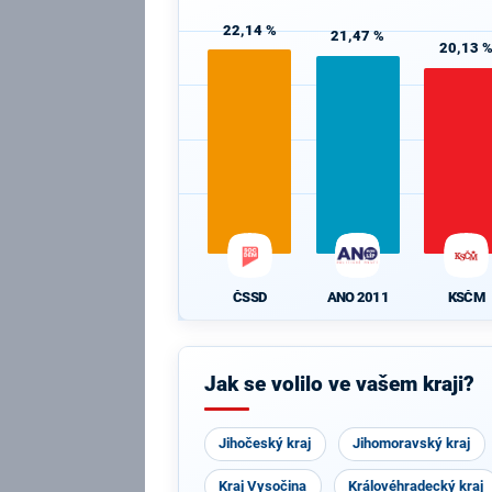
22,14 %
21,47 %
20,13 
ČSSD
ANO 2011
KSČM
Jak se volilo ve vašem kraji?
Jihočeský kraj
Jihomoravský kraj
Kraj Vysočina
Královéhradecký kraj