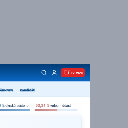
TV živě
němovny
Kandidáti
0
%
53,21
%
okrsků sečteno
volební účast