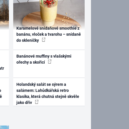
Karamelové snídaňové smoothie z
banánu, vloček a tvarohu – snídaně
do skleničky
Banánové muffiny s vlašskými
ořechy a skořicí
atr
Holandský salát se sýrem a
o
salámem: Lahůdkářská retro
ně
klasika, která chutná stejně skvěle
jako dřív