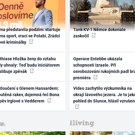
ma představila podzim: startuje
Tank KV-1 Němce dokonale
ma sport, vrací se Polabí, Zrádci
zaskočil
ové kriminálky
thiase Hložka ženy do vztahu
Operace Entebbe ukázala
dy uhnaly: Teď budu iniciátorem
schopnosti Izraele. Při
 slibuje zpěvák
osvobozování rukojmích padl br
premiéra
zloučení s Glenem Hansardem:
Video zachytilo výzkumníka na
outěná rakev, dojemná řeč Bona
okraji lávového jezera. Je to jak
zpěv Irglové s Vedderem
pohled do Slunce, hlásil vzruše