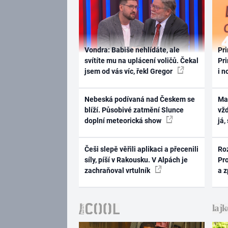
Vondra: Babiše nehlídáte, ale
Pri
svítíte mu na uplácení voličů. Čekal
Pri
jsem od vás víc, řekl Gregor
i n
Nebeská podívaná nad Českem se
Ma
blíží. Působivé zatmění Slunce
vž
doplní meteorická show
já,
Češi slepě věřili aplikaci a přecenili
Ro
síly, píší v Rakousku. V Alpách je
Pr
zachraňoval vrtulník
a 