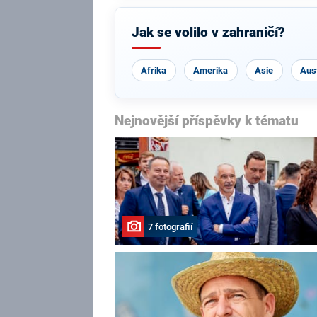
Jak se volilo v zahraničí?
Afrika
Amerika
Asie
Aust
Nejnovější příspěvky k tématu
7 fotografií