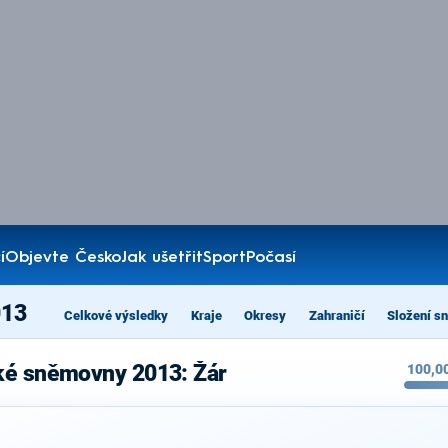
í
Objevte Česko
Jak ušetřit
Sport
Počasí
013
Celkové výsledky
Kraje
Okresy
Zahraničí
Složení s
ké sněmovny 2013: Žár
100,0