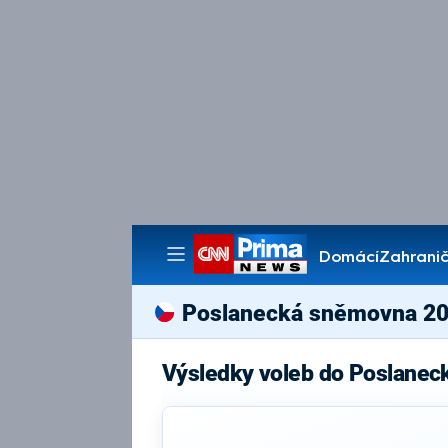
Domácí
Zahranič
Pořady
Poslanecká sněmovna 2
Výsledky voleb do Poslanec