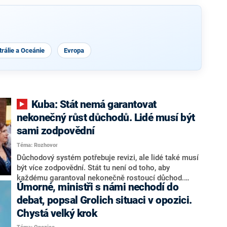
rálie a Oceánie
Evropa
Kuba: Stát nemá garantovat
nekonečný růst důchodů. Lidé musí být
sami zodpovědní
Téma: Rozhovor
Důchodový systém potřebuje revizi, ale lidé také musí
být více zodpovědní. Stát tu není od toho, aby
každému garantoval nekonečně rostoucí důchod.
Úmorné, ministři s námi nechodí do
Chybí tu nový systém a my ho představíme,řekl
hejtman Jihočeského kraje a předseda hnutí Naše
debat, popsal Grolich situaci v opozici.
Česko Martin Kuba v rozhovoru pro CNN Prima NEWS.
Chystá velký krok
V čele státu pak podle něj nemůže být člověk, který by