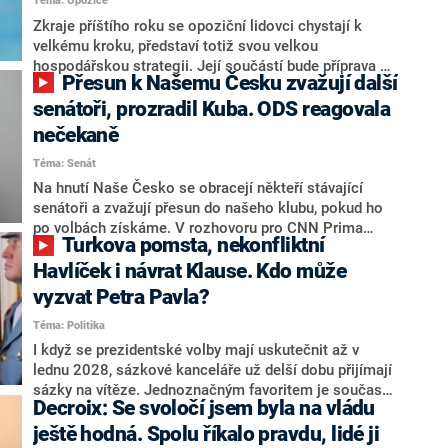
Téma: Opozice
střetem zájmů omezoval čerpání financí a rozvoj,
dodal. Řešení u Andreje Babiše ale hodnotit nechtěl.
Zkraje příštího roku se opoziční lidovci chystají k
velkému kroku, představí totiž svou velkou
hospodářskou strategii. Její součástí bude příprava na
Přesun k Našemu Česku zvažují další
stárnutí populace, řekl ve středu na setkání s novináři
nový předseda lidovců Jan Grolich. Ten zároveň v
senátoři, prozradil Kuba. ODS reagovala
senátních volbách kandiduje ve Vyškově. Popsal i
nečekaně
aktivitu opozice, o níž vládní strany nebo političtí
Téma: Senát
komentátoři mluví jako o slabé a v defenzivě. „Je to
úmorná práce upozorňovat na chyby vlády. Ministři s
Na hnutí Naše Česko se obracejí někteří stávající
námi navíc nechodí do debat. Chceme ale ukazovat
senátoři a zvažují přesun do našeho klubu, pokud ho
svoje témata,“ odpověděl Grolich na dotaz CNN Prima
po volbách získáme. V rozhovoru pro CNN Prima
Turkova pomsta, nekonfliktní
NEWS.
NEWS to řekl zakladatel hnutí a jihočeský hejtman
Martin Kuba. Konkrétní nebyl, ale získat by takto mohl
Havlíček i návrat Klause. Kdo může
například senátora Zdeňka Hrabu, který je dnes
vyzvat Petra Pavla?
součástí klubu ODS a TOP 09. Hraba to na dotaz
Téma: Politika
redakce nevyloučil. Předseda klubu senátorů ODS
Zdeněk Nytra redakci řekl, že počítá s odchodem
I když se prezidentské volby mají uskutečnit až v
některých senátorů z klubu a že Naše Česko není
lednu 2028, sázkové kanceláře už delší dobu přijímají
nepřítel, ale soupeř.
sázky na vítěze. Jednoznačným favoritem je současná
Decroix: Se svoločí jsem byla na vládu
hlava státu Petr Pavel. Daleko za ním pak bookmakeři
zmiňují dva výrazné politiky ANO, tedy premiéra
ještě hodná. Spolu říkalo pravdu, lidé ji