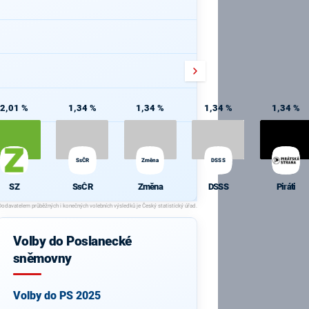
2,01 %
1,34 %
1,34 %
1,34 %
1,34 %
SsČR
Změna
DSSS
SZ
SsČR
Změna
DSSS
Piráti
Volby do Poslanecké
sněmovny
Volby do PS 2025