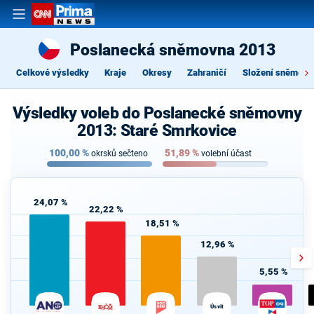
Poslanecká sněmovna 2013
Celkové výsledky
Kraje
Okresy
Zahraničí
Složení sněmovn
Výsledky voleb do Poslanecké sněmovny
2013: Staré Smrkovice
100,00
%
51,89
%
okrsků sečteno
volební účast
24,07 %
22,22 %
18,51 %
12,96 %
5,55 %
Úsvit