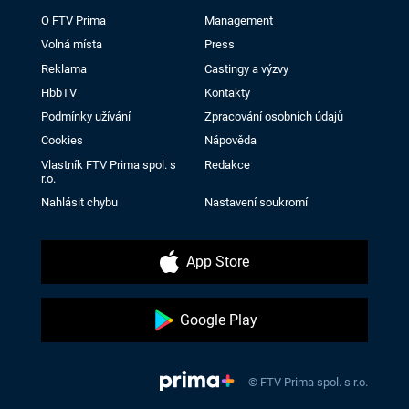
O FTV Prima
Management
Volná místa
Press
Reklama
Castingy a výzvy
HbbTV
Kontakty
Podmínky užívání
Zpracování osobních údajů
Cookies
Nápověda
Vlastník FTV Prima spol. s
Redakce
r.o.
Nahlásit chybu
Nastavení soukromí
App Store
Google Play
© FTV Prima spol. s r.o.