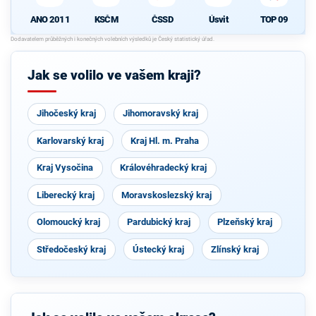
ANO 2011
KSČM
ČSSD
Úsvit
TOP 09
Jak se volilo ve vašem kraji?
Jihočeský kraj
Jihomoravský kraj
Karlovarský kraj
Kraj Hl. m. Praha
Kraj Vysočina
Královéhradecký kraj
Liberecký kraj
Moravskoslezský kraj
Olomoucký kraj
Pardubický kraj
Plzeňský kraj
Středočeský kraj
Ústecký kraj
Zlínský kraj