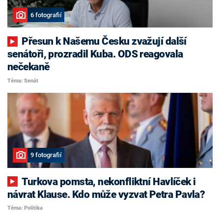
6 fotografií
Přesun k Našemu Česku zvažují další
senátoři, prozradil Kuba. ODS reagovala
nečekaně
Téma: Senát
9 fotografií
Turkova pomsta, nekonfliktní Havlíček i
návrat Klause. Kdo může vyzvat Petra Pavla?
Téma: Politika