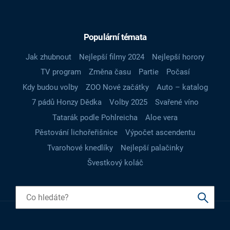
Populární témata
Jak zhubnout
Nejlepší filmy 2024
Nejlepší horory
TV program
Změna času
Partie
Počasí
Kdy budou volby
ZOO Nové začátky
Auto – katalog
7 pádů Honzy Dědka
Volby 2025
Svařené víno
Tatarák podle Pohlreicha
Aloe vera
Pěstování lichořeřišnice
Výpočet ascendentu
Tvarohové knedlíky
Nejlepší palačinky
Švestkový koláč