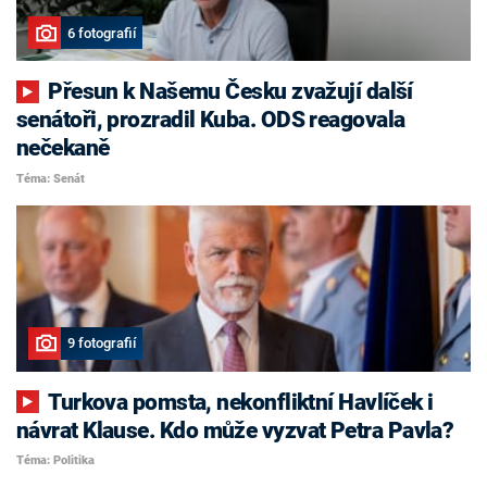
6 fotografií
Přesun k Našemu Česku zvažují další
senátoři, prozradil Kuba. ODS reagovala
nečekaně
Téma: Senát
9 fotografií
Turkova pomsta, nekonfliktní Havlíček i
návrat Klause. Kdo může vyzvat Petra Pavla?
Téma: Politika