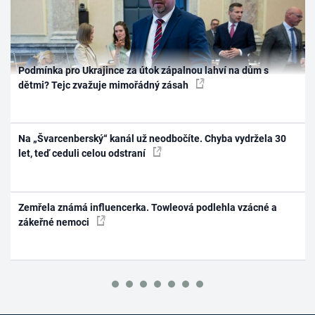
Podmínka pro Ukrajince za útok zápalnou lahví na dům s
dětmi? Tejc zvažuje mimořádný zásah
Na „Švarcenberský“ kanál už neodbočíte. Chyba vydržela 30
let, teď ceduli celou odstraní
Zemřela známá influencerka. Towleová podlehla vzácné a
zákeřné nemoci