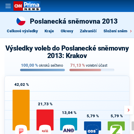
Poslanecká sněmovna 2013
Celkové výsledky
Kraje
Okresy
Zahraničí
Složení sněmovn
Výsledky voleb do Poslanecké sněmovny
2013: Krakov
100,00
%
71,13
%
okrsků sečteno
volební účast
42,02 %
21,73 %
13,04 %
5,79 %
5,79 %