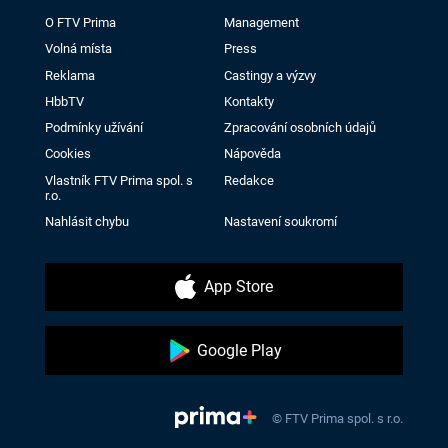
O FTV Prima
Management
Volná místa
Press
Reklama
Castingy a výzvy
HbbTV
Kontakty
Podmínky užívání
Zpracování osobních údajů
Cookies
Nápověda
Vlastník FTV Prima spol. s
Redakce
r.o.
Nahlásit chybu
Nastavení soukromí
App Store
Google Play
© FTV Prima spol. s r.o.