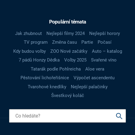
Populární témata
Jak zhubnout
Nejlepší filmy 2024
Nejlepší horory
TV program
Změna času
Partie
Počasí
Kdy budou volby
ZOO Nové začátky
Auto – katalog
7 pádů Honzy Dědka
Volby 2025
Svařené víno
Tatarák podle Pohlreicha
Aloe vera
Pěstování lichořeřišnice
Výpočet ascendentu
Tvarohové knedlíky
Nejlepší palačinky
Švestkový koláč