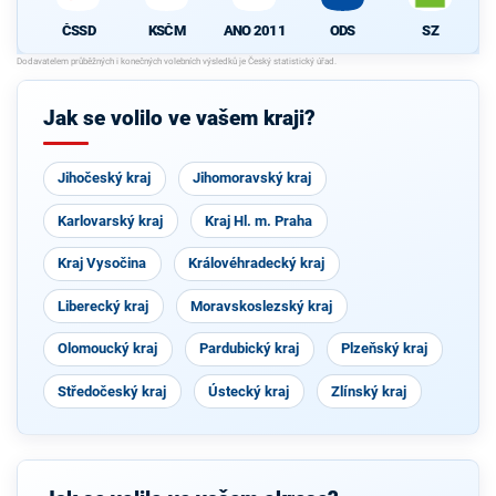
ČSSD
KSČM
ANO 2011
ODS
SZ
Jak se volilo ve vašem kraji?
Jihočeský kraj
Jihomoravský kraj
Karlovarský kraj
Kraj Hl. m. Praha
Kraj Vysočina
Královéhradecký kraj
Liberecký kraj
Moravskoslezský kraj
Olomoucký kraj
Pardubický kraj
Plzeňský kraj
Středočeský kraj
Ústecký kraj
Zlínský kraj