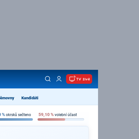
TV živě
němovny
Kandidáti
0
%
59,10
%
okrsků sečteno
volební účast