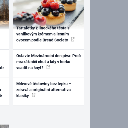
Tartaletky z lineckého těsta s
vanilkovým krémem a lesním
ovocem podle Bread Society
Oslavte Mezinárodní den piva: Proč
mrazák ničí chuť a kdy v horku
atr
vsadit na šnyt?
Mrkvové těstoviny bez lepku –
o
zdravá a originální alternativa
ně
klasiky