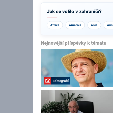
Jak se volilo v zahraničí?
Afrika
Amerika
Asie
Aust
Nejnovější příspěvky k tématu
8 fotografií