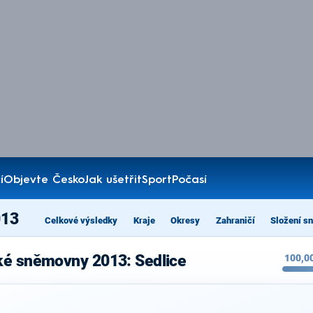
í
Objevte Česko
Jak ušetřit
Sport
Počasí
013
Celkové výsledky
Kraje
Okresy
Zahraničí
Složení s
ké sněmovny 2013: Sedlice
100,0