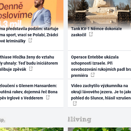
ma představila podzim: startuje
Tank KV-1 Němce dokonale
ma sport, vrací se Polabí, Zrádci
zaskočil
ové kriminálky
thiase Hložka ženy do vztahu
Operace Entebbe ukázala
dy uhnaly: Teď budu iniciátorem
schopnosti Izraele. Při
 slibuje zpěvák
osvobozování rukojmích padl br
premiéra
zloučení s Glenem Hansardem:
Video zachytilo výzkumníka na
outěná rakev, dojemná řeč Bona
okraji lávového jezera. Je to jak
zpěv Irglové s Vedderem
pohled do Slunce, hlásil vzruše