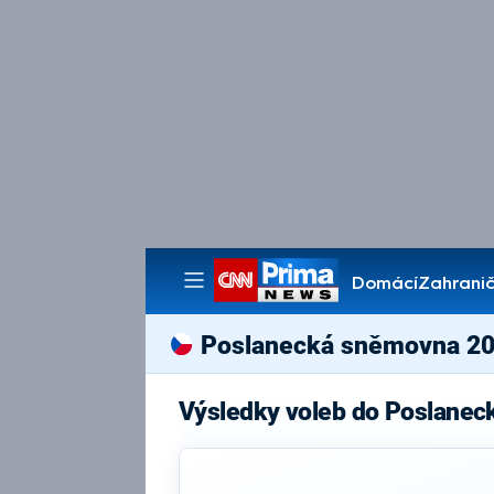
Domácí
Zahranič
Pořady
Poslanecká sněmovna 2
Výsledky voleb do Poslanec