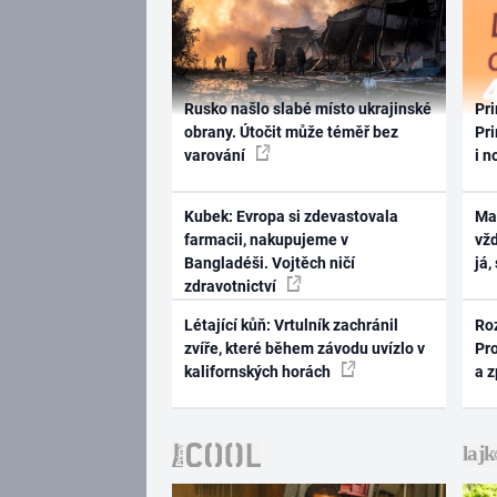
Rusko našlo slabé místo ukrajinské
Pri
obrany. Útočit může téměř bez
Pri
varování
i n
Kubek: Evropa si zdevastovala
Ma
farmacii, nakupujeme v
vž
Bangladéši. Vojtěch ničí
já,
zdravotnictví
Létající kůň: Vrtulník zachránil
Ro
zvíře, které během závodu uvízlo v
Pr
kalifornských horách
a 