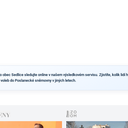
výsledky než ve zbytku republiky.
obec Sedlice sledujte online v našem výsledkovém servisu. Zjistíte, kolik lidí h
 voleb do Poslanecké sněmovny v jiných letech.