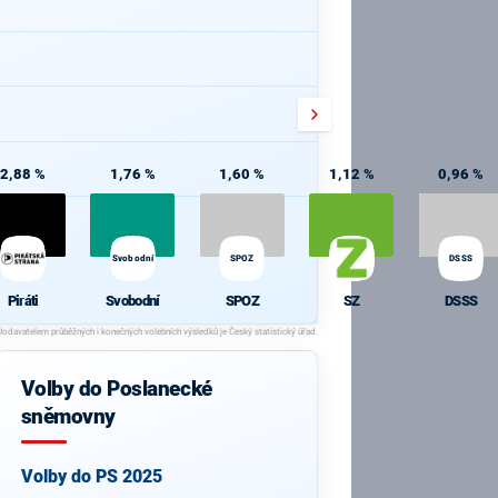
2,88 %
1,76 %
1,60 %
1,12 %
0,96 %
Svobodní
SPOZ
DSSS
Piráti
Svobodní
SPOZ
SZ
DSSS
Volby do Poslanecké
sněmovny
Volby do PS 2025