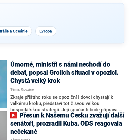
rálie a Oceánie
Evropa
Úmorné, ministři s námi nechodí do
debat, popsal Grolich situaci v opozici.
Chystá velký krok
Téma: Opozice
Zkraje příštího roku se opoziční lidovci chystají k
velkému kroku, představí totiž svou velkou
hospodářskou strategii. Její součástí bude příprava na
Přesun k Našemu Česku zvažují další
stárnutí populace, řekl ve středu na setkání s novináři
nový předseda lidovců Jan Grolich. Ten zároveň v
senátoři, prozradil Kuba. ODS reagovala
senátních volbách kandiduje ve Vyškově. Popsal i
nečekaně
aktivitu opozice, o níž vládní strany nebo političtí