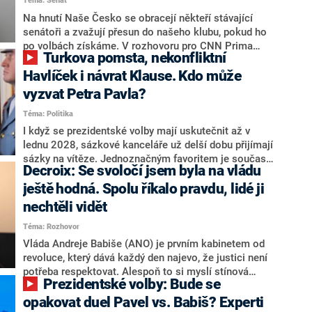
Téma: Senát
komentátoři mluví jako o slabé a v defenzivě. „Je to
úmorná práce upozorňovat na chyby vlády. Ministři s
Na hnutí Naše Česko se obracejí někteří stávající
námi navíc nechodí do debat. Chceme ale ukazovat
senátoři a zvažují přesun do našeho klubu, pokud ho
svoje témata,“ odpověděl Grolich na dotaz CNN Prima
po volbách získáme. V rozhovoru pro CNN Prima
Turkova pomsta, nekonfliktní
NEWS.
NEWS to řekl zakladatel hnutí a jihočeský hejtman
Martin Kuba. Konkrétní nebyl, ale získat by takto mohl
Havlíček i návrat Klause. Kdo může
například senátora Zdeňka Hrabu, který je dnes
vyzvat Petra Pavla?
součástí klubu ODS a TOP 09. Hraba to na dotaz
Téma: Politika
redakce nevyloučil. Předseda klubu senátorů ODS
Zdeněk Nytra redakci řekl, že počítá s odchodem
I když se prezidentské volby mají uskutečnit až v
některých senátorů z klubu a že Naše Česko není
lednu 2028, sázkové kanceláře už delší dobu přijímají
nepřítel, ale soupeř.
sázky na vítěze. Jednoznačným favoritem je současná
Decroix: Se svoločí jsem byla na vládu
hlava státu Petr Pavel. Daleko za ním pak bookmakeři
zmiňují dva výrazné politiky ANO, tedy premiéra
ještě hodná. Spolu říkalo pravdu, lidé ji
Andreje Babiše a ministra průmyslu Karla Havlíčka.
nechtěli vidět
Oblíbeným tipem samotných sázkařů je poslanec za
Téma: Rozhovor
Motoristy Filip Turek. Politolog Jan Kubáček nicméně
o případné kandidatuře kohokoliv ze zmíněné trojice
Vláda Andreje Babiše (ANO) je prvním kabinetem od
značně pochybuje. Podle něj současná koalice dosud
revoluce, který dává každý den najevo, že justici není
nemá osobu, která by Pavlovi mohla konkurovat.
potřeba respektovat. Alespoň to si myslí stínová
Prezidentské volby: Bude se
ministryně spravedlnosti ODS Eva Decroix. V
rozhovoru pro CNN Prima NEWS si nebrala servítky
opakovat duel Pavel vs. Babiš? Experti