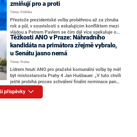
ohledně politického výkonu svého nástupce Jeronýma
zmiňují pro a proti
Tejce (za ANO) či vládní zmocněnkyně pro lidská
Téma: Politika
práva Taťány Malé (ANO). Označením „svoloč“ na
adresu vlády prý byla ještě hodná. Decroix se také
Přestože prezidentské volby proběhnou až za zhruba
vrátila k volební porážce koalice Spolu či promluvila o
rok a půl, v souvislosti s eskalujícím konfliktem mezi
hnutí Naše Česko Martina Kuby.
vládou a Petrem Pavlem se čím dál více spekuluje o
Těžkosti ANO v Praze: Náhradního
tom, koho by do bitvy o Hrad mohla vyslat současná
koalice. Někteří političtí komentátoři znovu vytahují
kandidáta na primátora zřejmě vybralo,
jméno premiéra Andreje Babiše (ANO). Jak moc je
u Senátu jasno nemá
pravděpodobné, že se v prezidentských volbách 2028
Téma: Praha
bude znovu opakovat souboj z roku 2023?
Lídrem hnutí ANO pro pražské komunální volby by měl
být místostarosta Prahy 4 Jan Hušbauer. „V tuto chvíli
ještě probíhá proces schválení finální nominace pana
Jana Hušbauera Výborem hnutí ANO,“ uvedl pro
ší příspěvky
redakci místopředseda pražského ANO Martin
Benkovič. O Hušbauerovi se spekulovalo jako o
náhradníkovi v čele pražské kandidátky poté, co
rezignoval po sérii nejasností v majetkových
přiznáních a pořizování bytů Ondřej Prokop. Zároveň
ale stále není jasné, kdo bude za ANO kandidovat ve
dvou ze tří pražských obvodů do horní komory
parlamentu. ANO má v Praze dlouhodobě horší