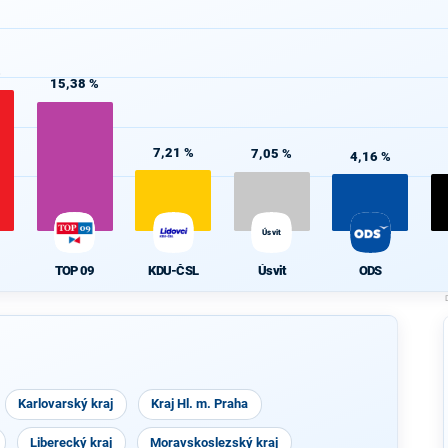
%
15,38 %
7,21 %
7,05 %
4,16 %
Úsvit
TOP 09
KDU-ČSL
Úsvit
ODS
Karlovarský kraj
Kraj Hl. m. Praha
Liberecký kraj
Moravskoslezský kraj