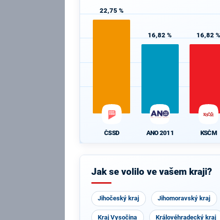
22,75 %
16,82 %
16,82 
ČSSD
ANO 2011
KSČM
Jak se volilo ve vašem kraji?
Jihočeský kraj
Jihomoravský kraj
Kraj Vysočina
Královéhradecký kraj