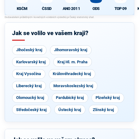
ČSSD
ANO 2011
ODS
TOP 09
KSČM
Jak se volilo ve vašem kraji?
Jihočeský kraj
Jihomoravský kraj
Karlovarský kraj
Kraj Hl. m. Praha
Kraj Vysočina
Královéhradecký kraj
Liberecký kraj
Moravskoslezský kraj
Olomoucký kraj
Pardubický kraj
Plzeňský kraj
Středočeský kraj
Ústecký kraj
Zlínský kraj