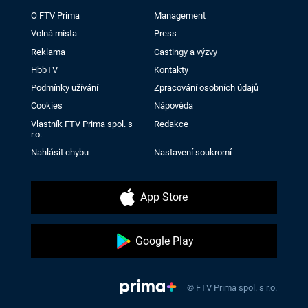
O FTV Prima
Management
Volná místa
Press
Reklama
Castingy a výzvy
HbbTV
Kontakty
Podmínky užívání
Zpracování osobních údajů
Cookies
Nápověda
Vlastník FTV Prima spol. s
Redakce
r.o.
Nahlásit chybu
Nastavení soukromí
App Store
Google Play
© FTV Prima spol. s r.o.