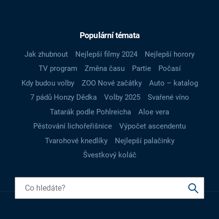
Populární témata
Jak zhubnout
Nejlepší filmy 2024
Nejlepší horory
TV program
Změna času
Partie
Počasí
Kdy budou volby
ZOO Nové začátky
Auto – katalog
7 pádů Honzy Dědka
Volby 2025
Svařené víno
Tatarák podle Pohlreicha
Aloe vera
Pěstování lichořeřišnice
Výpočet ascendentu
Tvarohové knedlíky
Nejlepší palačinky
Švestkový koláč