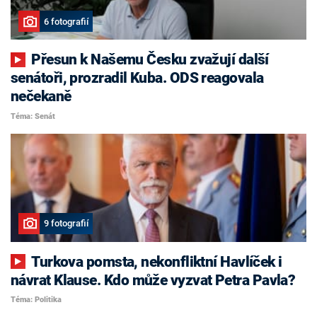
6 fotografií
Přesun k Našemu Česku zvažují další
senátoři, prozradil Kuba. ODS reagovala
nečekaně
Téma: Senát
9 fotografií
Turkova pomsta, nekonfliktní Havlíček i
návrat Klause. Kdo může vyzvat Petra Pavla?
Téma: Politika