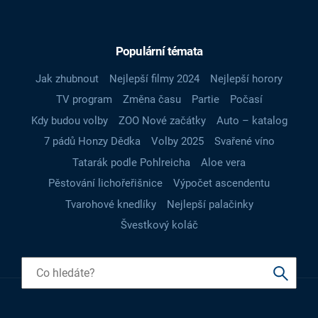
Populární témata
Jak zhubnout
Nejlepší filmy 2024
Nejlepší horory
TV program
Změna času
Partie
Počasí
Kdy budou volby
ZOO Nové začátky
Auto – katalog
7 pádů Honzy Dědka
Volby 2025
Svařené víno
Tatarák podle Pohlreicha
Aloe vera
Pěstování lichořeřišnice
Výpočet ascendentu
Tvarohové knedlíky
Nejlepší palačinky
Švestkový koláč