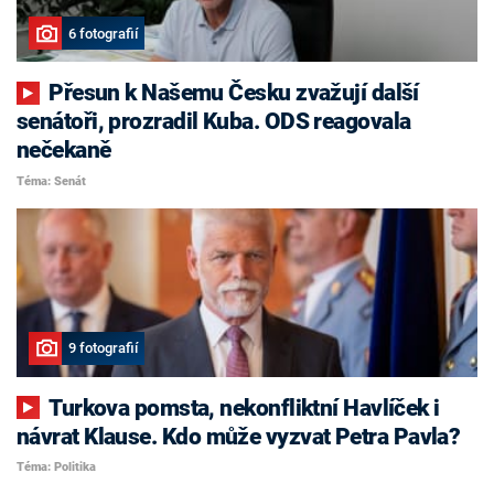
6 fotografií
Přesun k Našemu Česku zvažují další
senátoři, prozradil Kuba. ODS reagovala
nečekaně
Téma: Senát
9 fotografií
Turkova pomsta, nekonfliktní Havlíček i
návrat Klause. Kdo může vyzvat Petra Pavla?
Téma: Politika