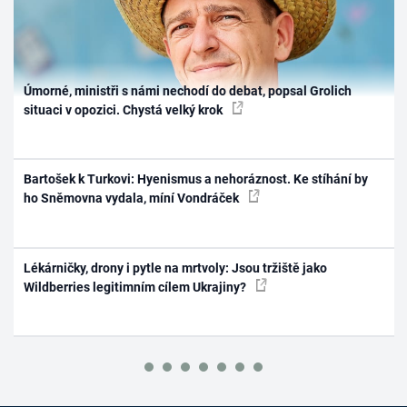
Úmorné, ministři s námi nechodí do debat, popsal Grolich
situaci v opozici. Chystá velký krok
Bartošek k Turkovi: Hyenismus a nehoráznost. Ke stíhání by
ho Sněmovna vydala, míní Vondráček
Lékárničky, drony i pytle na mrtvoly: Jsou tržiště jako
Wildberries legitimním cílem Ukrajiny?