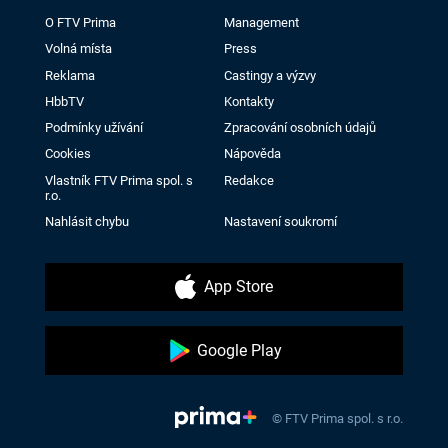
O FTV Prima
Management
Volná místa
Press
Reklama
Castingy a výzvy
HbbTV
Kontakty
Podmínky užívání
Zpracování osobních údajů
Cookies
Nápověda
Vlastník FTV Prima spol. s
Redakce
r.o.
Nahlásit chybu
Nastavení soukromí
App Store
Google Play
© FTV Prima spol. s r.o.