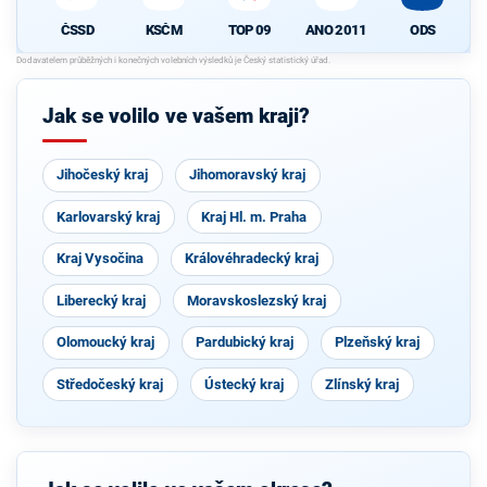
ČSSD
KSČM
TOP 09
ANO 2011
ODS
Jak se volilo ve vašem kraji?
Jihočeský kraj
Jihomoravský kraj
Karlovarský kraj
Kraj Hl. m. Praha
Kraj Vysočina
Královéhradecký kraj
Liberecký kraj
Moravskoslezský kraj
Olomoucký kraj
Pardubický kraj
Plzeňský kraj
Středočeský kraj
Ústecký kraj
Zlínský kraj