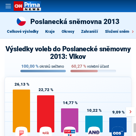
Poslanecká sněmovna 2013
Celkové výsledky
Kraje
Okresy
Zahraničí
Složení sněmovn
Výsledky voleb do Poslanecké sněmovny
2013: Vlkov
100,00
%
60,27
%
okrsků sečteno
volební účast
26,13 %
22,72 %
14,77 %
10,22 %
9,09 %