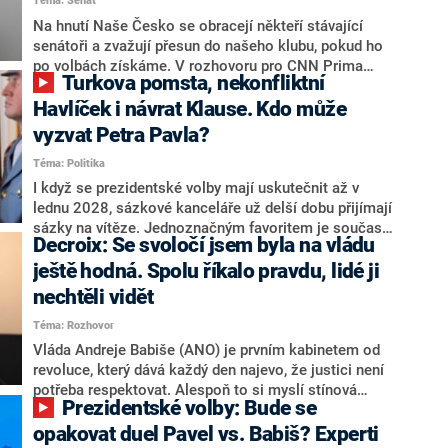
Téma: Senát
komentátoři mluví jako o slabé a v defenzivě. „Je to
úmorná práce upozorňovat na chyby vlády. Ministři s
Na hnutí Naše Česko se obracejí někteří stávající
námi navíc nechodí do debat. Chceme ale ukazovat
senátoři a zvažují přesun do našeho klubu, pokud ho
svoje témata,“ odpověděl Grolich na dotaz CNN Prima
po volbách získáme. V rozhovoru pro CNN Prima
Turkova pomsta, nekonfliktní
NEWS.
NEWS to řekl zakladatel hnutí a jihočeský hejtman
Martin Kuba. Konkrétní nebyl, ale získat by takto mohl
Havlíček i návrat Klause. Kdo může
například senátora Zdeňka Hrabu, který je dnes
vyzvat Petra Pavla?
součástí klubu ODS a TOP 09. Hraba to na dotaz
Téma: Politika
redakce nevyloučil. Předseda klubu senátorů ODS
Zdeněk Nytra redakci řekl, že počítá s odchodem
I když se prezidentské volby mají uskutečnit až v
některých senátorů z klubu a že Naše Česko není
lednu 2028, sázkové kanceláře už delší dobu přijímají
nepřítel, ale soupeř.
sázky na vítěze. Jednoznačným favoritem je současná
Decroix: Se svoločí jsem byla na vládu
hlava státu Petr Pavel. Daleko za ním pak bookmakeři
zmiňují dva výrazné politiky ANO, tedy premiéra
ještě hodná. Spolu říkalo pravdu, lidé ji
Andreje Babiše a ministra průmyslu Karla Havlíčka.
nechtěli vidět
Oblíbeným tipem samotných sázkařů je poslanec za
Téma: Rozhovor
Motoristy Filip Turek. Politolog Jan Kubáček nicméně
o případné kandidatuře kohokoliv ze zmíněné trojice
Vláda Andreje Babiše (ANO) je prvním kabinetem od
značně pochybuje. Podle něj současná koalice dosud
revoluce, který dává každý den najevo, že justici není
nemá osobu, která by Pavlovi mohla konkurovat.
potřeba respektovat. Alespoň to si myslí stínová
Prezidentské volby: Bude se
ministryně spravedlnosti ODS Eva Decroix. V
rozhovoru pro CNN Prima NEWS si nebrala servítky
opakovat duel Pavel vs. Babiš? Experti