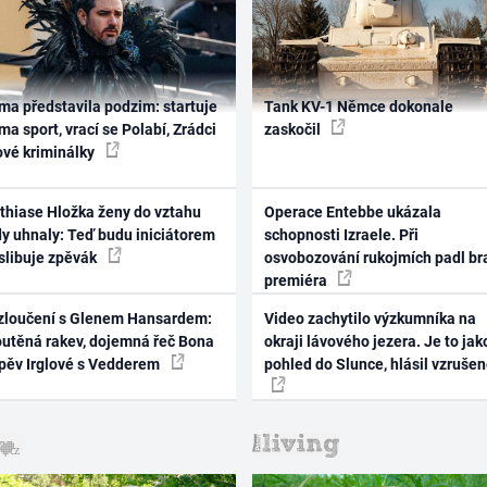
ma představila podzim: startuje
Tank KV-1 Němce dokonale
ma sport, vrací se Polabí, Zrádci
zaskočil
ové kriminálky
thiase Hložka ženy do vztahu
Operace Entebbe ukázala
dy uhnaly: Teď budu iniciátorem
schopnosti Izraele. Při
 slibuje zpěvák
osvobozování rukojmích padl br
premiéra
zloučení s Glenem Hansardem:
Video zachytilo výzkumníka na
outěná rakev, dojemná řeč Bona
okraji lávového jezera. Je to jak
zpěv Irglové s Vedderem
pohled do Slunce, hlásil vzruše