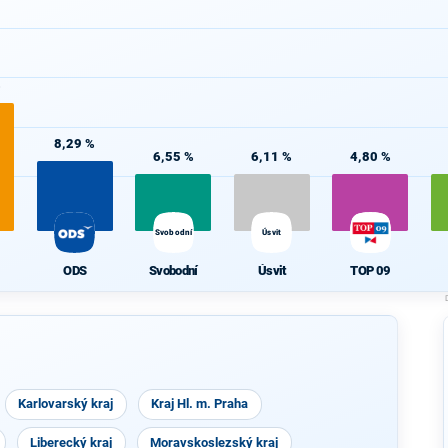
%
8,29 %
6,55 %
6,11 %
4,80 %
Svobodní
Úsvit
ODS
Svobodní
Úsvit
TOP 09
Karlovarský kraj
Kraj Hl. m. Praha
Liberecký kraj
Moravskoslezský kraj