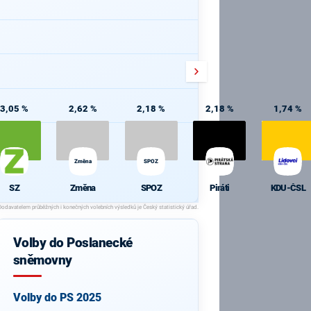
3,05 %
2,62 %
2,18 %
2,18 %
1,74 %
Změna
SPOZ
SZ
Změna
SPOZ
Piráti
KDU-ČSL
Volby do Poslanecké
sněmovny
Volby do PS 2025