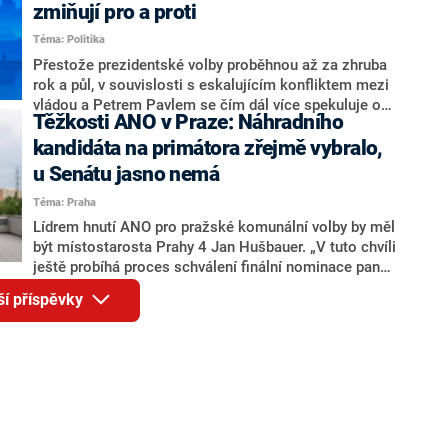
ohledně politického výkonu svého nástupce Jeronýma
zmiňují pro a proti
Tejce (za ANO) či vládní zmocněnkyně pro lidská
Téma: Politika
práva Taťány Malé (ANO). Označením „svoloč“ na
adresu vlády prý byla ještě hodná. Decroix se také
Přestože prezidentské volby proběhnou až za zhruba
vrátila k volební porážce koalice Spolu či promluvila o
rok a půl, v souvislosti s eskalujícím konfliktem mezi
hnutí Naše Česko Martina Kuby.
vládou a Petrem Pavlem se čím dál více spekuluje o
Těžkosti ANO v Praze: Náhradního
tom, koho by do bitvy o Hrad mohla vyslat současná
koalice. Někteří političtí komentátoři znovu vytahují
kandidáta na primátora zřejmě vybralo,
jméno premiéra Andreje Babiše (ANO). Jak moc je
u Senátu jasno nemá
pravděpodobné, že se v prezidentských volbách 2028
Téma: Praha
bude znovu opakovat souboj z roku 2023?
Lídrem hnutí ANO pro pražské komunální volby by měl
být místostarosta Prahy 4 Jan Hušbauer. „V tuto chvíli
ještě probíhá proces schválení finální nominace pana
Jana Hušbauera Výborem hnutí ANO,“ uvedl pro
ší příspěvky
redakci místopředseda pražského ANO Martin
Benkovič. O Hušbauerovi se spekulovalo jako o
náhradníkovi v čele pražské kandidátky poté, co
rezignoval po sérii nejasností v majetkových
přiznáních a pořizování bytů Ondřej Prokop. Zároveň
ale stále není jasné, kdo bude za ANO kandidovat ve
dvou ze tří pražských obvodů do horní komory
parlamentu. ANO má v Praze dlouhodobě horší