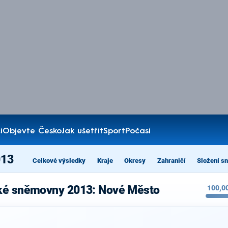
í
Objevte Česko
Jak ušetřit
Sport
Počasí
013
Celkové výsledky
Kraje
Okresy
Zahraničí
Složení s
cké sněmovny 2013: Nové Město
100,0