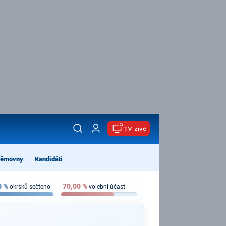
TV živě
němovny
Kandidáti
0
%
70,00
%
okrsků sečteno
volební účast