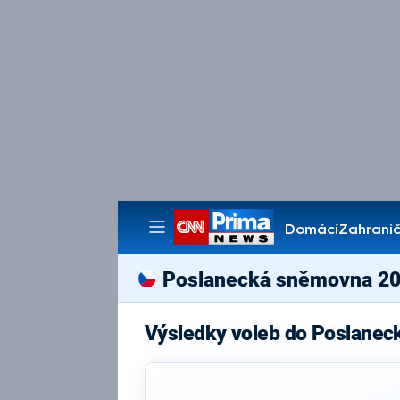
Domácí
Zahranič
Pořady
Poslanecká sněmovna 2
Výsledky voleb do Poslane