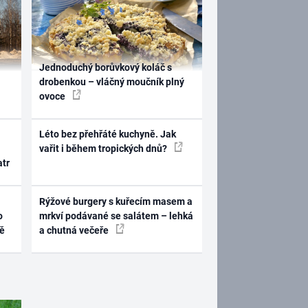
Jednoduchý borůvkový koláč s
drobenkou – vláčný moučník plný
ovoce
Léto bez přehřáté kuchyně. Jak
vařit i během tropických dnů?
atr
Rýžové burgery s kuřecím masem a
o
mrkví podávané se salátem – lehká
ně
a chutná večeře