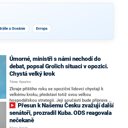
rálie a Oceánie
Evropa
Úmorné, ministři s námi nechodí do
debat, popsal Grolich situaci v opozici.
Chystá velký krok
Téma: Opozice
Zkraje příštího roku se opoziční lidovci chystají k
velkému kroku, představí totiž svou velkou
hospodářskou strategii. Její součástí bude příprava na
Přesun k Našemu Česku zvažují další
stárnutí populace, řekl ve středu na setkání s novináři
nový předseda lidovců Jan Grolich. Ten zároveň v
senátoři, prozradil Kuba. ODS reagovala
senátních volbách kandiduje ve Vyškově. Popsal i
nečekaně
aktivitu opozice, o níž vládní strany nebo političtí