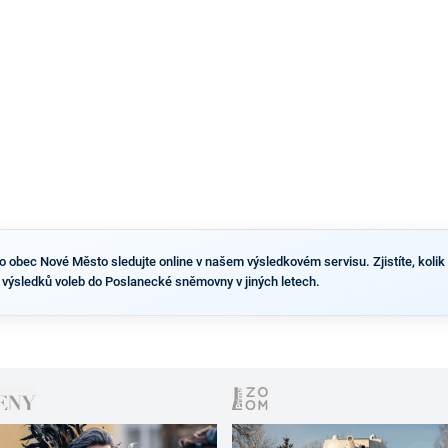
výsledky než ve zbytku republiky.
obec Nové Město sledujte online v našem výsledkovém servisu. Zjistíte, kolik li
výsledků voleb do Poslanecké sněmovny v jiných letech.