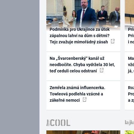
Podmínka pro Ukrajince za útok
Pri
zápalnou lahví na dům s dětmi?
Pri
Tejc zvažuje mimořádný zásah
i n
Na „Švarcenberský“ kanál už
Ma
neodbočíte. Chyba vydržela 30 let,
vž
teď ceduli celou odstraní
já,
Zemřela známá influencerka.
Ro
Towleová podlehla vzácné a
Pr
zákeřné nemoci
a 