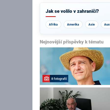
Jak se volilo v zahraničí?
Afrika
Amerika
Asie
Aust
Nejnovější příspěvky k tématu
8 fotografií