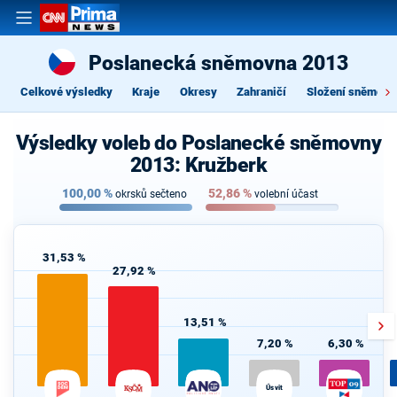
Poslanecká sněmovna 2013
Celkové výsledky
Kraje
Okresy
Zahraničí
Složení sněmovn
Výsledky voleb do Poslanecké sněmovny
2013: Kružberk
100,00
%
52,86
%
okrsků sečteno
volební účast
31,53 %
27,92 %
13,51 %
7,20 %
6,30 %
Úsvit