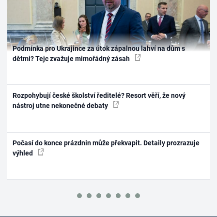
Podmínka pro Ukrajince za útok zápalnou lahví na dům s
dětmi? Tejc zvažuje mimořádný zásah
Rozpohybují české školství ředitelé? Resort věří, že nový
nástroj utne nekonečné debaty
Počasí do konce prázdnin může překvapit. Detaily prozrazuje
výhled