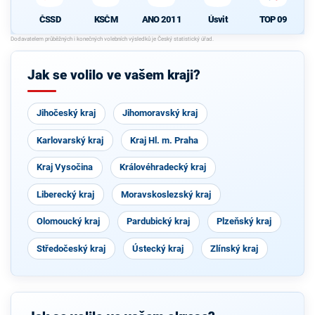
ČSSD
KSČM
ANO 2011
Úsvit
TOP 09
Jak se volilo ve vašem kraji?
Jihočeský kraj
Jihomoravský kraj
Karlovarský kraj
Kraj Hl. m. Praha
Kraj Vysočina
Královéhradecký kraj
Liberecký kraj
Moravskoslezský kraj
Olomoucký kraj
Pardubický kraj
Plzeňský kraj
Středočeský kraj
Ústecký kraj
Zlínský kraj