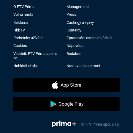
O FTV Prima
Management
Volná místa
Press
Reklama
Castingy a výzvy
HbbTV
Kontakty
Podmínky užívání
Zpracování osobních údajů
Cookies
Nápověda
Vlastník FTV Prima spol. s
Redakce
r.o.
Nahlásit chybu
Nastavení soukromí
App Store
Google Play
© FTV Prima spol. s r.o.