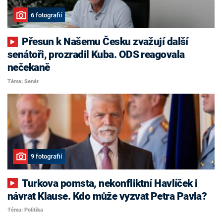
6 fotografií
Přesun k Našemu Česku zvažují další
senátoři, prozradil Kuba. ODS reagovala
nečekaně
Téma: Senát
9 fotografií
Turkova pomsta, nekonfliktní Havlíček i
návrat Klause. Kdo může vyzvat Petra Pavla?
Téma: Politika