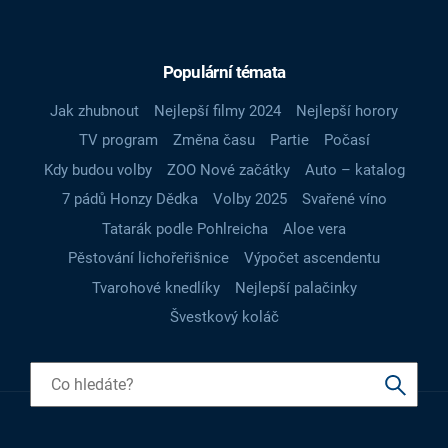
Populární témata
Jak zhubnout
Nejlepší filmy 2024
Nejlepší horory
TV program
Změna času
Partie
Počasí
Kdy budou volby
ZOO Nové začátky
Auto – katalog
7 pádů Honzy Dědka
Volby 2025
Svařené víno
Tatarák podle Pohlreicha
Aloe vera
Pěstování lichořeřišnice
Výpočet ascendentu
Tvarohové knedlíky
Nejlepší palačinky
Švestkový koláč