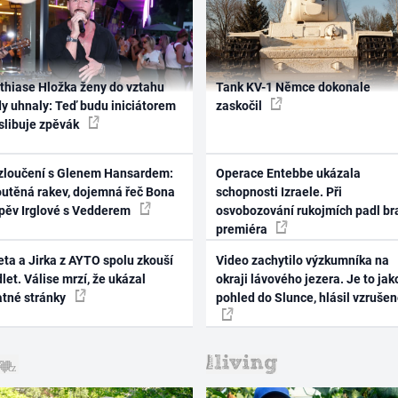
thiase Hložka ženy do vztahu
Tank KV-1 Němce dokonale
dy uhnaly: Teď budu iniciátorem
zaskočil
 slibuje zpěvák
zloučení s Glenem Hansardem:
Operace Entebbe ukázala
outěná rakev, dojemná řeč Bona
schopnosti Izraele. Při
zpěv Irglové s Vedderem
osvobozování rukojmích padl br
premiéra
ta a Jirka z AYTO spolu zkouší
Video zachytilo výzkumníka na
let. Válise mrzí, že ukázal
okraji lávového jezera. Je to jak
atné stránky
pohled do Slunce, hlásil vzruše