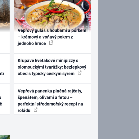
Vepřový guláš s houbami a pórkem
– krémový a voňavý pokrm z
jednoho hrnce
Křupavé květákové minipizzy s
olomouckými tvarůžky: bezlepkový
atr
oběd s typicky českým sýrem
Vepřová panenka plněná rajčaty,
o
špenátem, olivami a fetou –
ně
perfektní středomořský recept na
roládu