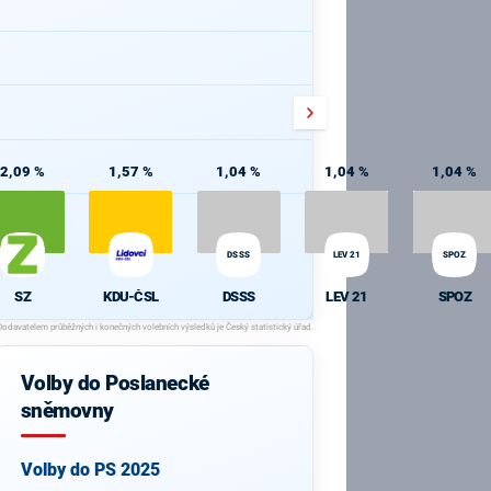
2,09 %
1,57 %
1,04 %
1,04 %
1,04 %
DSSS
LEV 21
SPOZ
SZ
KDU-ČSL
DSSS
LEV 21
SPOZ
Volby do Poslanecké
sněmovny
Volby do PS 2025