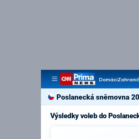
Domácí
Zahranič
Pořady
Poslanecká sněmovna 2
Výsledky voleb do Poslanec