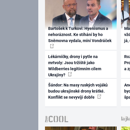
Bartošek k Turkovi: Hyenismus a
Ma
nehoráznost. Ke stíhání by ho
vž
Sněmovna vydala, míní Vondráček
já,
Lékárničky, drony i pytle na
Ro
mrtvoly: Jsou tržiště jako
Pr
Wildberries legitimním cílem
a 
Ukrajiny?
Šándor: Na masy ruských vojáků
Ane
budou ukrajinské drony krátké.
byd
Konflikt se nevyvíjí dobře
šp