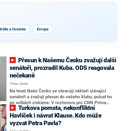
rálie a Oceánie
Evropa
Přesun k Našemu Česku zvažují další
senátoři, prozradil Kuba. ODS reagovala
nečekaně
Téma: Senát
Na hnutí Naše Česko se obracejí někteří stávající
senátoři a zvažují přesun do našeho klubu, pokud ho
po volbách získáme. V rozhovoru pro CNN Prima
Turkova pomsta, nekonfliktní
NEWS to řekl zakladatel hnutí a jihočeský hejtman
Martin Kuba. Konkrétní nebyl, ale získat by takto mohl
Havlíček i návrat Klause. Kdo může
například senátora Zdeňka Hrabu, který je dnes
vyzvat Petra Pavla?
součástí klubu ODS a TOP 09. Hraba to na dotaz