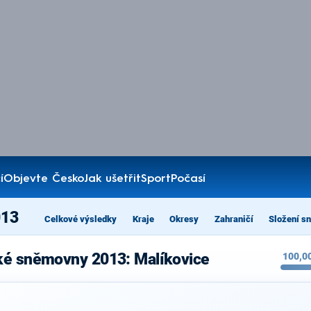
í
Objevte Česko
Jak ušetřit
Sport
Počasí
013
Celkové výsledky
Kraje
Okresy
Zahraničí
Složení s
ké sněmovny 2013: Malíkovice
100,0