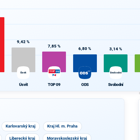
%
9,42 %
7,85 %
6,80 %
3,14 %
Úsvit
Svobodní
Úsvit
TOP 09
ODS
Svobodní
Karlovarský kraj
Kraj Hl. m. Praha
Liberecký kraj
Moravskoslezský kraj