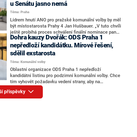
jméno premiéra Andreje Babiše (ANO). Jak moc je
u Senátu jasno nemá
pravděpodobné, že se v prezidentských volbách 2028
Téma: Praha
bude znovu opakovat souboj z roku 2023?
Lídrem hnutí ANO pro pražské komunální volby by měl
být místostarosta Prahy 4 Jan Hušbauer. „V tuto chvíli
ještě probíhá proces schválení finální nominace pana
Dohra kauzy Dvořák: ODS Praha 1
Jana Hušbauera Výborem hnutí ANO,“ uvedl pro
redakci místopředseda pražského ANO Martin
nepředloží kandidátku. Mírové řešení,
Benkovič. O Hušbauerovi se spekulovalo jako o
sdělil exstarosta
náhradníkovi v čele pražské kandidátky poté, co
Téma: Komunální volby
rezignoval po sérii nejasností v majetkových
přiznáních a pořizování bytů Ondřej Prokop. Zároveň
Oblastní organizace ODS Praha 1 nepředloží
ale stále není jasné, kdo bude za ANO kandidovat ve
kandidátní listinu pro podzimní komunální volby. Chce
dvou ze tří pražských obvodů do horní komory
tím vyhovět požadavku vedení strany, aby na
parlamentu. ANO má v Praze dlouhodobě horší
kandidátce nebyl bývalý městský radní a exstarosta
ší příspěvky
výsledky než ve zbytku republiky.
Prahy 1 Filip Dvořák. Členové ODS Praha 1 dostali
povolení kandidovat za jiné subjekty. Rozhodla o tom
v pondělí oblastní rada, sdělil Dvořák, který je
předsedou rady.