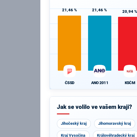
21,46 %
21,46 %
20,94 
ČSSD
ANO 2011
KSČM
Jak se volilo ve vašem kraji?
Jihočeský kraj
Jihomoravský kraj
Kraj Vysočina
Královéhradecký kraj