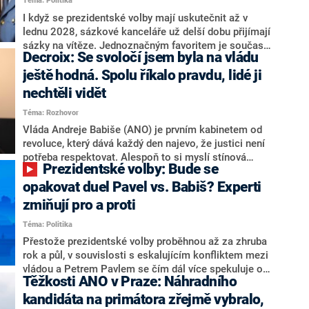
Téma: Politika
redakce nevyloučil. Předseda klubu senátorů ODS
Zdeněk Nytra redakci řekl, že počítá s odchodem
I když se prezidentské volby mají uskutečnit až v
některých senátorů z klubu a že Naše Česko není
lednu 2028, sázkové kanceláře už delší dobu přijímají
nepřítel, ale soupeř.
sázky na vítěze. Jednoznačným favoritem je současná
Decroix: Se svoločí jsem byla na vládu
hlava státu Petr Pavel. Daleko za ním pak bookmakeři
zmiňují dva výrazné politiky ANO, tedy premiéra
ještě hodná. Spolu říkalo pravdu, lidé ji
Andreje Babiše a ministra průmyslu Karla Havlíčka.
nechtěli vidět
Oblíbeným tipem samotných sázkařů je poslanec za
Téma: Rozhovor
Motoristy Filip Turek. Politolog Jan Kubáček nicméně
o případné kandidatuře kohokoliv ze zmíněné trojice
Vláda Andreje Babiše (ANO) je prvním kabinetem od
značně pochybuje. Podle něj současná koalice dosud
revoluce, který dává každý den najevo, že justici není
nemá osobu, která by Pavlovi mohla konkurovat.
potřeba respektovat. Alespoň to si myslí stínová
Prezidentské volby: Bude se
ministryně spravedlnosti ODS Eva Decroix. V
rozhovoru pro CNN Prima NEWS si nebrala servítky
opakovat duel Pavel vs. Babiš? Experti
ohledně politického výkonu svého nástupce Jeronýma
zmiňují pro a proti
Tejce (za ANO) či vládní zmocněnkyně pro lidská
Téma: Politika
práva Taťány Malé (ANO). Označením „svoloč“ na
adresu vlády prý byla ještě hodná. Decroix se také
Přestože prezidentské volby proběhnou až za zhruba
vrátila k volební porážce koalice Spolu či promluvila o
rok a půl, v souvislosti s eskalujícím konfliktem mezi
hnutí Naše Česko Martina Kuby.
vládou a Petrem Pavlem se čím dál více spekuluje o
Těžkosti ANO v Praze: Náhradního
tom, koho by do bitvy o Hrad mohla vyslat současná
koalice. Někteří političtí komentátoři znovu vytahují
kandidáta na primátora zřejmě vybralo,