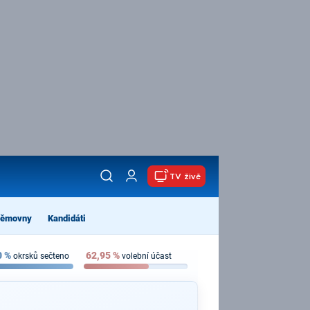
TV živě
němovny
Kandidáti
0
%
62,95
%
okrsků sečteno
volební účast