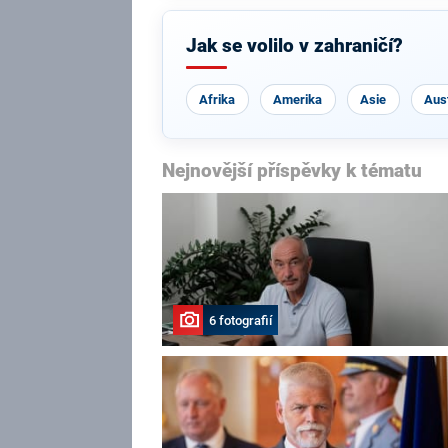
Jak se volilo v zahraničí?
Afrika
Amerika
Asie
Aust
Nejnovější příspěvky k tématu
6 fotografií