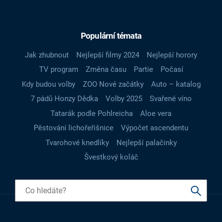
Populární témata
Jak zhubnout
Nejlepší filmy 2024
Nejlepší horory
TV program
Změna času
Partie
Počasí
Kdy budou volby
ZOO Nové začátky
Auto – katalog
7 pádů Honzy Dědka
Volby 2025
Svařené víno
Tatarák podle Pohlreicha
Aloe vera
Pěstování lichořeřišnice
Výpočet ascendentu
Tvarohové knedlíky
Nejlepší palačinky
Švestkový koláč