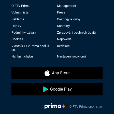
O FTV Prima
Management
Volná místa
Press
Reklama
Castingy a výzvy
HbbTV
Kontakty
Podmínky užívání
Zpracování osobních údajů
Cookies
Nápověda
Vlastník FTV Prima spol. s
Redakce
r.o.
Nahlásit chybu
Nastavení soukromí
App Store
Google Play
© FTV Prima spol. s r.o.