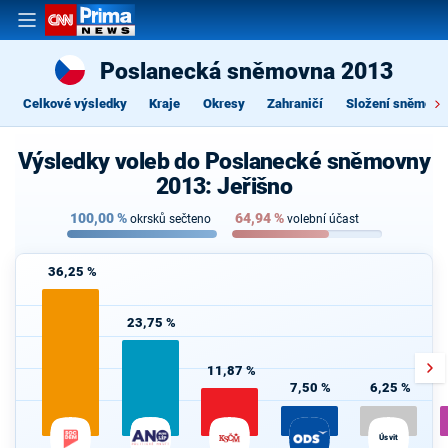
Poslanecká sněmovna 2013
Celkové výsledky
Kraje
Okresy
Zahraničí
Složení sněmovn
Výsledky voleb do Poslanecké sněmovny
2013: Jeřišno
100,00
%
64,94
%
okrsků sečteno
volební účast
36,25 %
23,75 %
11,87 %
7,50 %
6,25 %
Úsvit