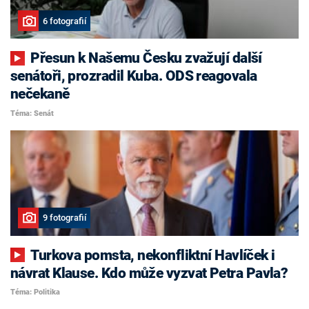
6 fotografií
Přesun k Našemu Česku zvažují další
senátoři, prozradil Kuba. ODS reagovala
nečekaně
Téma: Senát
9 fotografií
Turkova pomsta, nekonfliktní Havlíček i
návrat Klause. Kdo může vyzvat Petra Pavla?
Téma: Politika