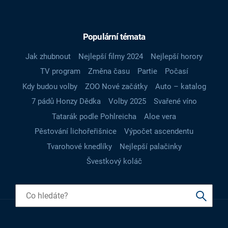
Populární témata
Jak zhubnout
Nejlepší filmy 2024
Nejlepší horory
TV program
Změna času
Partie
Počasí
Kdy budou volby
ZOO Nové začátky
Auto – katalog
7 pádů Honzy Dědka
Volby 2025
Svařené víno
Tatarák podle Pohlreicha
Aloe vera
Pěstování lichořeřišnice
Výpočet ascendentu
Tvarohové knedlíky
Nejlepší palačinky
Švestkový koláč