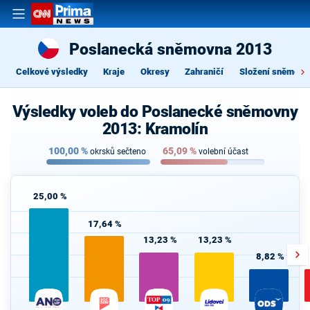
Poslanecká sněmovna 2013
Celkové výsledky
Kraje
Okresy
Zahraničí
Složení sněmovn
Výsledky voleb do Poslanecké sněmovny
2013: Kramolín
100,00
%
65,09
%
okrsků sečteno
volební účast
25,00 %
17,64 %
13,23 %
13,23 %
8,82 %