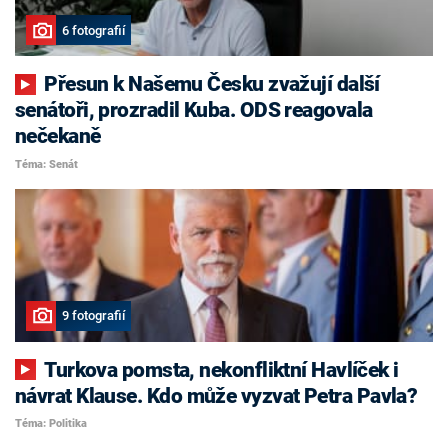
6 fotografií
Přesun k Našemu Česku zvažují další
senátoři, prozradil Kuba. ODS reagovala
nečekaně
Téma: Senát
9 fotografií
Turkova pomsta, nekonfliktní Havlíček i
návrat Klause. Kdo může vyzvat Petra Pavla?
Téma: Politika