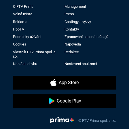
O FTV Prima
Management
Volná místa
Press
Reklama
Castingy a výzvy
HbbTV
Kontakty
Podmínky užívání
Zpracování osobních údajů
Cookies
Nápověda
Vlastník FTV Prima spol. s
Redakce
r.o.
Nahlásit chybu
Nastavení soukromí
App Store
Google Play
© FTV Prima spol. s r.o.