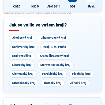
ČSSD
KSČM
ANO 2011
ODS
Úsvit
Jak se volilo ve vašem kraji?
Jihočeský kraj
Jihomoravský kraj
Karlovarský kraj
Kraj Hl. m. Praha
Kraj Vysočina
Královéhradecký kraj
Liberecký kraj
Moravskoslezský kraj
Olomoucký kraj
Pardubický kraj
Plzeňský kraj
Středočeský kraj
Ústecký kraj
Zlínský kraj