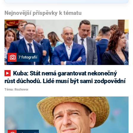
Nejnovější příspěvky k tématu
7 fotografií
Kuba: Stát nemá garantovat nekonečný
růst důchodů. Lidé musí být sami zodpovědní
Téma: Rozhovor