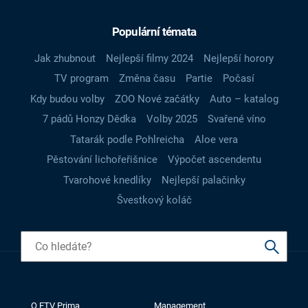
Populární témata
Jak zhubnout
Nejlepší filmy 2024
Nejlepší horory
TV program
Změna času
Partie
Počasí
Kdy budou volby
ZOO Nové začátky
Auto – katalog
7 pádů Honzy Dědka
Volby 2025
Svařené víno
Tatarák podle Pohlreicha
Aloe vera
Pěstování lichořeřišnice
Výpočet ascendentu
Tvarohové knedlíky
Nejlepší palačinky
Švestkový koláč
O FTV Prima
Management