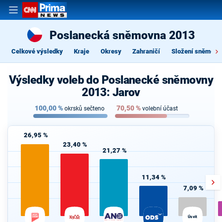
Poslanecká sněmovna 2013
Celkové výsledky
Kraje
Okresy
Zahraničí
Složení sněmovn
Výsledky voleb do Poslanecké sněmovny
2013: Jarov
100,00
%
70,50
%
okrsků sečteno
volební účast
26,95 %
23,40 %
21,27 %
11,34 %
7,09 %
Úsvit