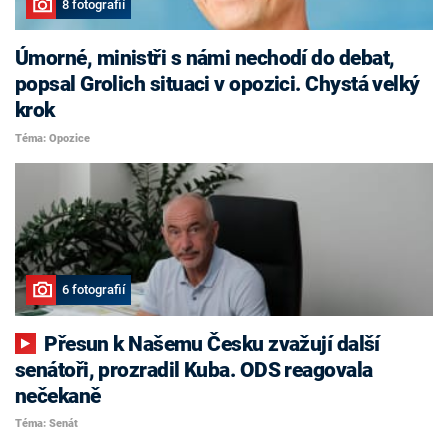
8 fotografií
Úmorné, ministři s námi nechodí do debat,
popsal Grolich situaci v opozici. Chystá velký
krok
Téma: Opozice
6 fotografií
Přesun k Našemu Česku zvažují další
senátoři, prozradil Kuba. ODS reagovala
nečekaně
Téma: Senát