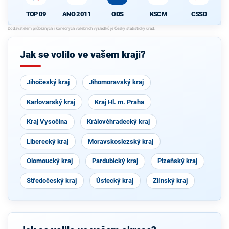
TOP 09
ANO 2011
ODS
KSČM
ČSSD
Jak se volilo ve vašem kraji?
Jihočeský kraj
Jihomoravský kraj
Karlovarský kraj
Kraj Hl. m. Praha
Kraj Vysočina
Královéhradecký kraj
Liberecký kraj
Moravskoslezský kraj
Olomoucký kraj
Pardubický kraj
Plzeňský kraj
Středočeský kraj
Ústecký kraj
Zlínský kraj