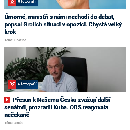
8 fotografií
Úmorné, ministři s námi nechodí do debat,
popsal Grolich situaci v opozici. Chystá velký
krok
Téma: Opozice
6 fotografií
Přesun k Našemu Česku zvažují další
senátoři, prozradil Kuba. ODS reagovala
nečekaně
Téma: Senát