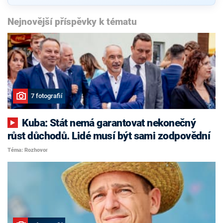
Nejnovější příspěvky k tématu
7 fotografií
Kuba: Stát nemá garantovat nekonečný
růst důchodů. Lidé musí být sami zodpovědní
Téma: Rozhovor