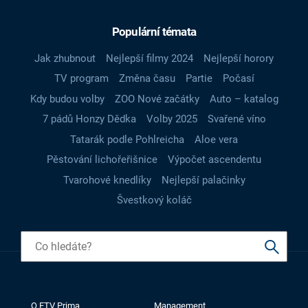
Populární témata
Jak zhubnout
Nejlepší filmy 2024
Nejlepší horory
TV program
Změna času
Partie
Počasí
Kdy budou volby
ZOO Nové začátky
Auto – katalog
7 pádů Honzy Dědka
Volby 2025
Svařené víno
Tatarák podle Pohlreicha
Aloe vera
Pěstování lichořeřišnice
Výpočet ascendentu
Tvarohové knedlíky
Nejlepší palačinky
Švestkový koláč
O FTV Prima
Management