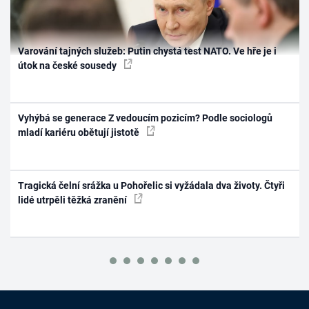
Varování tajných služeb: Putin chystá test NATO. Ve hře je i
útok na české sousedy
Vyhýbá se generace Z vedoucím pozicím? Podle sociologů
mladí kariéru obětují jistotě
Tragická čelní srážka u Pohořelic si vyžádala dva životy. Čtyři
lidé utrpěli těžká zranění