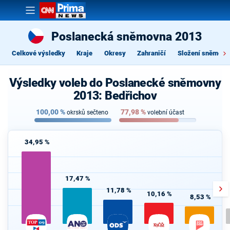
Poslanecká sněmovna 2013
Celkové výsledky
Kraje
Okresy
Zahraničí
Složení sněmovn
Výsledky voleb do Poslanecké sněmovny
2013: Bedřichov
100,00
%
77,98
%
okrsků sečteno
volební účast
34,95 %
17,47 %
11,78 %
10,16 %
8,53 %