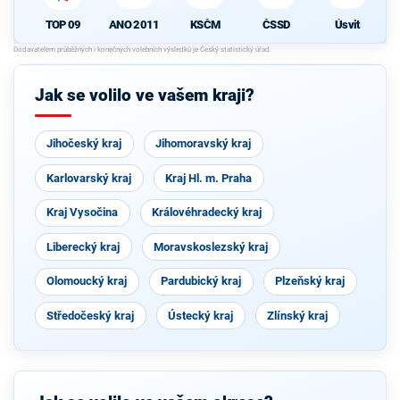
ANO 2011
KSČM
ČSSD
Úsvit
TOP 09
Jak se volilo ve vašem kraji?
Jihočeský kraj
Jihomoravský kraj
Karlovarský kraj
Kraj Hl. m. Praha
Kraj Vysočina
Královéhradecký kraj
Liberecký kraj
Moravskoslezský kraj
Olomoucký kraj
Pardubický kraj
Plzeňský kraj
Středočeský kraj
Ústecký kraj
Zlínský kraj