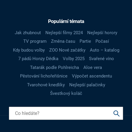
Populární témata
Jak zhubnout
Nejlepší filmy 2024
Nejlepší horory
TV program
Změna času
Partie
Počasí
Kdy budou volby
ZOO Nové začátky
Auto – katalog
7 pádů Honzy Dědka
Volby 2025
Svařené víno
Tatarák podle Pohlreicha
Aloe vera
Pěstování lichořeřišnice
Výpočet ascendentu
Tvarohové knedlíky
Nejlepší palačinky
Švestkový koláč