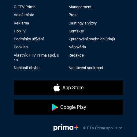
O FTV Prima
Management
Volná místa
Press
Reklama
Castingy a výzvy
HbbTV
Kontakty
Podmínky užívání
Zpracování osobních údajů
Cookies
Nápověda
Vlastník FTV Prima spol. s
Redakce
r.o.
Nahlásit chybu
Nastavení soukromí
App Store
Google Play
© FTV Prima spol. s r.o.