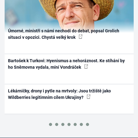
Úmorné, ministři s námi nechodí do debat, popsal Grolich
situaci v opozici. Chystá velký krok
Bartošek k Turkovi: Hyenismus a nehoráznost. Ke stíhání by
ho Sněmovna vydala, míní Vondráček
Lékárničky, drony i pytle na mrtvoly: Jsou tržiště jako
Wildberries legitimním cílem Ukrajiny?