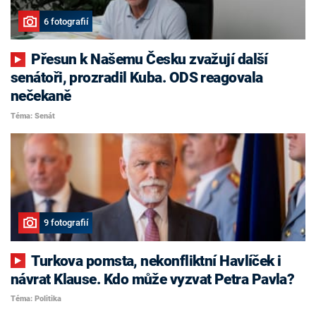
6 fotografií
Přesun k Našemu Česku zvažují další
senátoři, prozradil Kuba. ODS reagovala
nečekaně
Téma: Senát
9 fotografií
Turkova pomsta, nekonfliktní Havlíček i
návrat Klause. Kdo může vyzvat Petra Pavla?
Téma: Politika