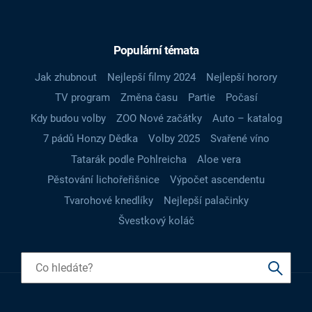
Populární témata
Jak zhubnout
Nejlepší filmy 2024
Nejlepší horory
TV program
Změna času
Partie
Počasí
Kdy budou volby
ZOO Nové začátky
Auto – katalog
7 pádů Honzy Dědka
Volby 2025
Svařené víno
Tatarák podle Pohlreicha
Aloe vera
Pěstování lichořeřišnice
Výpočet ascendentu
Tvarohové knedlíky
Nejlepší palačinky
Švestkový koláč