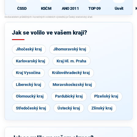
ČSSD
KSČM
ANO 2011
TOP 09
Úsvit
Jak se volilo ve vašem kraji?
Jihočeský kraj
Jihomoravský kraj
Karlovarský kraj
Kraj Hl. m. Praha
Kraj Vysočina
Královéhradecký kraj
Liberecký kraj
Moravskoslezský kraj
Olomoucký kraj
Pardubický kraj
Plzeňský kraj
Středočeský kraj
Ústecký kraj
Zlínský kraj