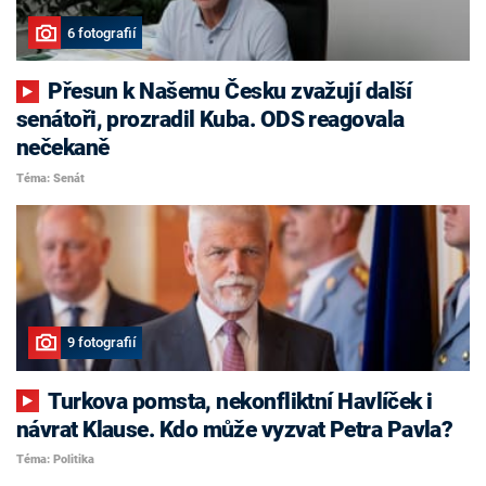
6 fotografií
Přesun k Našemu Česku zvažují další
senátoři, prozradil Kuba. ODS reagovala
nečekaně
Téma: Senát
9 fotografií
Turkova pomsta, nekonfliktní Havlíček i
návrat Klause. Kdo může vyzvat Petra Pavla?
Téma: Politika