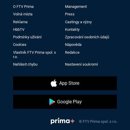
O FTV Prima
Management
Volná místa
Press
Reklama
Castingy a výzvy
HbbTV
Kontakty
Podmínky užívání
Zpracování osobních údajů
Cookies
Nápověda
Vlastník FTV Prima spol. s
Redakce
r.o.
Nahlásit chybu
Nastavení soukromí
App Store
Google Play
© FTV Prima spol. s r.o.