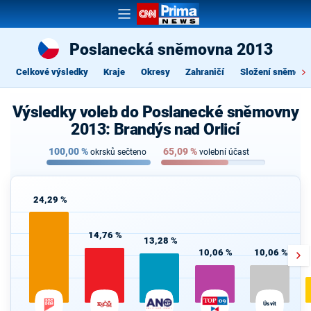
Poslanecká sněmovna 2013
Celkové výsledky
Kraje
Okresy
Zahraničí
Složení sněmovn
Výsledky voleb do Poslanecké sněmovny
2013: Brandýs nad Orlicí
100,00
%
65,09
%
okrsků sečteno
volební účast
24,29 %
14,76 %
13,28 %
10,06 %
10,06 %
Úsvit