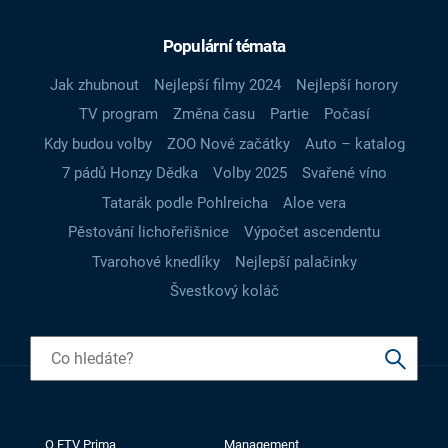
Populární témata
Jak zhubnout
Nejlepší filmy 2024
Nejlepší horory
TV program
Změna času
Partie
Počasí
Kdy budou volby
ZOO Nové začátky
Auto – katalog
7 pádů Honzy Dědka
Volby 2025
Svařené víno
Tatarák podle Pohlreicha
Aloe vera
Pěstování lichořeřišnice
Výpočet ascendentu
Tvarohové knedlíky
Nejlepší palačinky
Švestkový koláč
O FTV Prima
Management