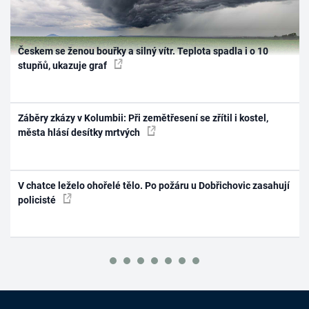
Českem se ženou bouřky a silný vítr. Teplota spadla i o 10
stupňů, ukazuje graf
Záběry zkázy v Kolumbii: Při zemětřesení se zřítil i kostel,
města hlásí desítky mrtvých
V chatce leželo ohořelé tělo. Po požáru u Dobřichovic zasahují
policisté