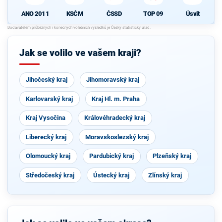
ANO 2011
KSČM
ČSSD
TOP 09
Úsvit
Jak se volilo ve vašem kraji?
Jihočeský kraj
Jihomoravský kraj
Karlovarský kraj
Kraj Hl. m. Praha
Kraj Vysočina
Královéhradecký kraj
Liberecký kraj
Moravskoslezský kraj
Olomoucký kraj
Pardubický kraj
Plzeňský kraj
Středočeský kraj
Ústecký kraj
Zlínský kraj