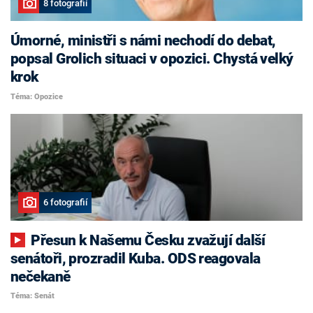
8 fotografií
Úmorné, ministři s námi nechodí do debat,
popsal Grolich situaci v opozici. Chystá velký
krok
Téma: Opozice
6 fotografií
Přesun k Našemu Česku zvažují další
senátoři, prozradil Kuba. ODS reagovala
nečekaně
Téma: Senát