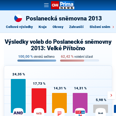
Poslanecká sněmovna 2013
Celkové výsledky
Kraje
Okresy
Zahraničí
Složení sněmovn
Výsledky voleb do Poslanecké sněmovny
2013: Velké Přítočno
100,00
%
62,42
%
okrsků sečteno
volební účast
24,35 %
17,73 %
14,31 %
14,31 %
5,98 %
Úsvit