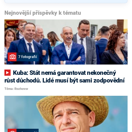
Nejnovější příspěvky k tématu
7 fotografií
Kuba: Stát nemá garantovat nekonečný
růst důchodů. Lidé musí být sami zodpovědní
Téma: Rozhovor