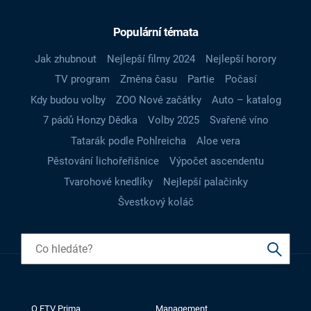
Populární témata
Jak zhubnout
Nejlepší filmy 2024
Nejlepší horory
TV program
Změna času
Partie
Počasí
Kdy budou volby
ZOO Nové začátky
Auto – katalog
7 pádů Honzy Dědka
Volby 2025
Svařené víno
Tatarák podle Pohlreicha
Aloe vera
Pěstování lichořeřišnice
Výpočet ascendentu
Tvarohové knedlíky
Nejlepší palačinky
Švestkový koláč
O FTV Prima
Management