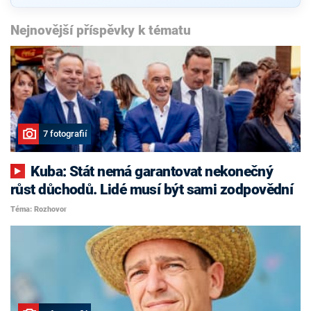
Nejnovější příspěvky k tématu
7 fotografií
Kuba: Stát nemá garantovat nekonečný
růst důchodů. Lidé musí být sami zodpovědní
Téma: Rozhovor