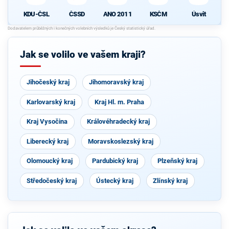
KDU-ČSL
ČSSD
ANO 2011
KSČM
Úsvit
Jak se volilo ve vašem kraji?
Jihočeský kraj
Jihomoravský kraj
Karlovarský kraj
Kraj Hl. m. Praha
Kraj Vysočina
Královéhradecký kraj
Liberecký kraj
Moravskoslezský kraj
Olomoucký kraj
Pardubický kraj
Plzeňský kraj
Středočeský kraj
Ústecký kraj
Zlínský kraj