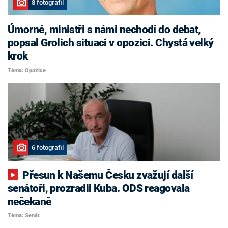
8 fotografií
Úmorné, ministři s námi nechodí do debat,
popsal Grolich situaci v opozici. Chystá velký
krok
Téma: Opozice
6 fotografií
Přesun k Našemu Česku zvažují další
senátoři, prozradil Kuba. ODS reagovala
nečekaně
Téma: Senát