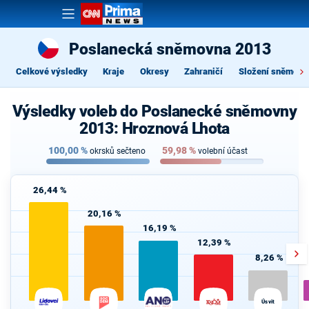
Poslanecká sněmovna 2013
Celkové výsledky
Kraje
Okresy
Zahraničí
Složení sněmovn
Výsledky voleb do Poslanecké sněmovny
2013: Hroznová Lhota
100,00
%
59,98
%
okrsků sečteno
volební účast
26,44 %
20,16 %
16,19 %
12,39 %
8,26 %
Úsvit