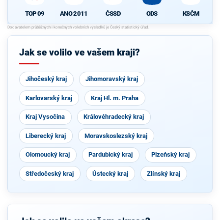
TOP 09
ANO 2011
ČSSD
ODS
KSČM
Jak se volilo ve vašem kraji?
Jihočeský kraj
Jihomoravský kraj
Karlovarský kraj
Kraj Hl. m. Praha
Kraj Vysočina
Královéhradecký kraj
Liberecký kraj
Moravskoslezský kraj
Olomoucký kraj
Pardubický kraj
Plzeňský kraj
Středočeský kraj
Ústecký kraj
Zlínský kraj