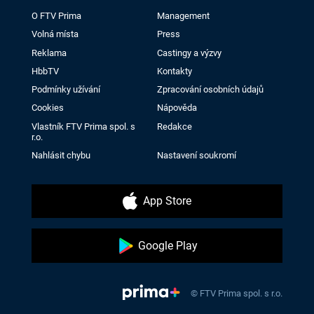
O FTV Prima
Management
Volná místa
Press
Reklama
Castingy a výzvy
HbbTV
Kontakty
Podmínky užívání
Zpracování osobních údajů
Cookies
Nápověda
Vlastník FTV Prima spol. s
Redakce
r.o.
Nahlásit chybu
Nastavení soukromí
App Store
Google Play
© FTV Prima spol. s r.o.