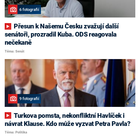
6 fotografií
Přesun k Našemu Česku zvažují další
senátoři, prozradil Kuba. ODS reagovala
nečekaně
Téma: Senát
9 fotografií
Turkova pomsta, nekonfliktní Havlíček i
návrat Klause. Kdo může vyzvat Petra Pavla?
Téma: Politika