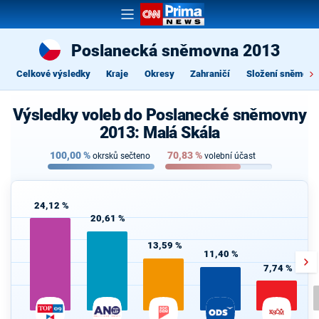
Poslanecká sněmovna 2013
Celkové výsledky
Kraje
Okresy
Zahraničí
Složení sněmovn
Výsledky voleb do Poslanecké sněmovny
2013: Malá Skála
100,00
%
70,83
%
okrsků sečteno
volební účast
24,12 %
20,61 %
13,59 %
11,40 %
7,74 %