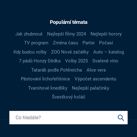
Populární témata
Jak zhubnout
Nejlepší filmy 2024
Nejlepší horory
TV program
Změna času
Partie
Počasí
Kdy budou volby
ZOO Nové začátky
Auto – katalog
7 pádů Honzy Dědka
Volby 2025
Svařené víno
Tatarák podle Pohlreicha
Aloe vera
Pěstování lichořeřišnice
Výpočet ascendentu
Tvarohové knedlíky
Nejlepší palačinky
Švestkový koláč