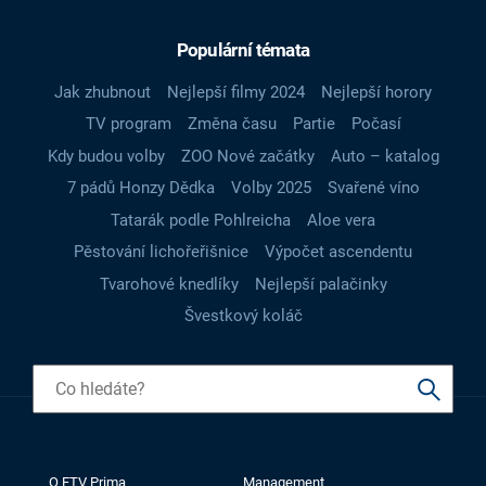
Populární témata
Jak zhubnout
Nejlepší filmy 2024
Nejlepší horory
TV program
Změna času
Partie
Počasí
Kdy budou volby
ZOO Nové začátky
Auto – katalog
7 pádů Honzy Dědka
Volby 2025
Svařené víno
Tatarák podle Pohlreicha
Aloe vera
Pěstování lichořeřišnice
Výpočet ascendentu
Tvarohové knedlíky
Nejlepší palačinky
Švestkový koláč
O FTV Prima
Management