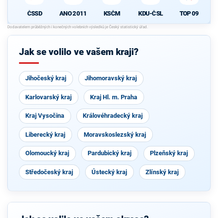
ČSSD
ANO 2011
KSČM
KDU-ČSL
TOP 09
Jak se volilo ve vašem kraji?
Jihočeský kraj
Jihomoravský kraj
Karlovarský kraj
Kraj Hl. m. Praha
Kraj Vysočina
Královéhradecký kraj
Liberecký kraj
Moravskoslezský kraj
Olomoucký kraj
Pardubický kraj
Plzeňský kraj
Středočeský kraj
Ústecký kraj
Zlínský kraj