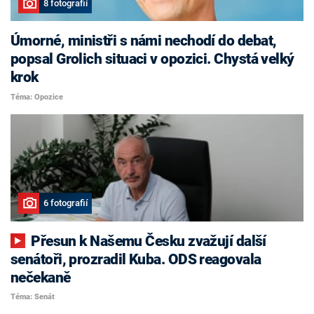
8 fotografií
Úmorné, ministři s námi nechodí do debat,
popsal Grolich situaci v opozici. Chystá velký
krok
Téma: Opozice
6 fotografií
Přesun k Našemu Česku zvažují další
senátoři, prozradil Kuba. ODS reagovala
nečekaně
Téma: Senát