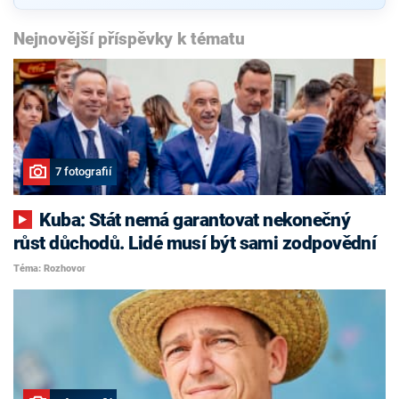
Nejnovější příspěvky k tématu
7 fotografií
Kuba: Stát nemá garantovat nekonečný
růst důchodů. Lidé musí být sami zodpovědní
Téma: Rozhovor