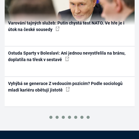
Varování tajných služeb: Putin chystá test NATO. Ve hře je i
útok na české sousedy
Ostuda Sparty v Boleslavi: Ani jednou nevystřelila na bránu,
doplatila na třesk v sestavě
Vyhýbá se generace Z vedoucím pozicím? Podle sociologů
mladí kariéru obětují jistotě