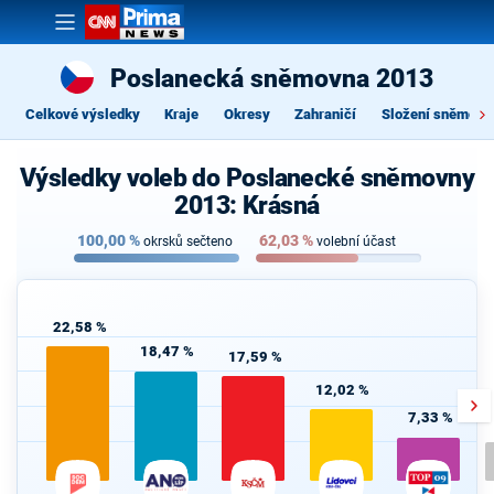
Poslanecká sněmovna 2013
Celkové výsledky
Kraje
Okresy
Zahraničí
Složení sněmovn
Výsledky voleb do Poslanecké sněmovny
2013: Krásná
100,00
%
62,03
%
okrsků sečteno
volební účast
22,58 %
18,47 %
17,59 %
12,02 %
7,33 %