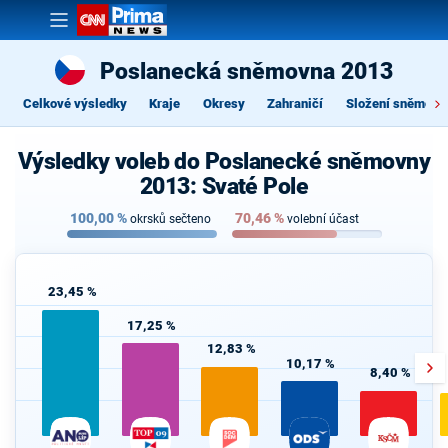
Poslanecká sněmovna 2013
Celkové výsledky
Kraje
Okresy
Zahraničí
Složení sněmovn
Výsledky voleb do Poslanecké sněmovny
2013: Svaté Pole
100,00
%
70,46
%
okrsků sečteno
volební účast
23,45 %
17,25 %
12,83 %
10,17 %
8,40 %