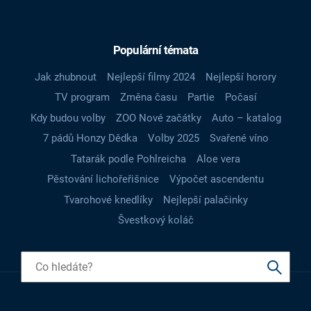
Populární témata
Jak zhubnout
Nejlepší filmy 2024
Nejlepší horory
TV program
Změna času
Partie
Počasí
Kdy budou volby
ZOO Nové začátky
Auto – katalog
7 pádů Honzy Dědka
Volby 2025
Svařené víno
Tatarák podle Pohlreicha
Aloe vera
Pěstování lichořeřišnice
Výpočet ascendentu
Tvarohové knedlíky
Nejlepší palačinky
Švestkový koláč