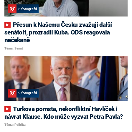
6 fotografií
Přesun k Našemu Česku zvažují další
senátoři, prozradil Kuba. ODS reagovala
nečekaně
Téma: Senát
9 fotografií
Turkova pomsta, nekonfliktní Havlíček i
návrat Klause. Kdo může vyzvat Petra Pavla?
Téma: Politika