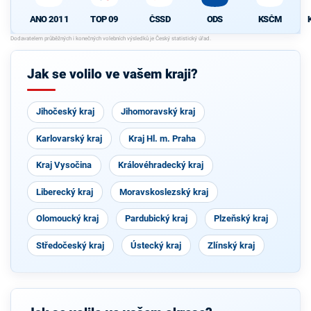
ANO 2011
TOP 09
ČSSD
ODS
KSČM
Jak se volilo ve vašem kraji?
Jihočeský kraj
Jihomoravský kraj
Karlovarský kraj
Kraj Hl. m. Praha
Kraj Vysočina
Královéhradecký kraj
Liberecký kraj
Moravskoslezský kraj
Olomoucký kraj
Pardubický kraj
Plzeňský kraj
Středočeský kraj
Ústecký kraj
Zlínský kraj