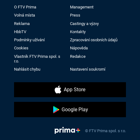
O FTV Prima
Management
Volná místa
Press
Reklama
Castingy a výzvy
HbbTV
Kontakty
Podmínky užívání
Zpracování osobních údajů
Cookies
Nápověda
Vlastník FTV Prima spol. s
Redakce
r.o.
Nahlásit chybu
Nastavení soukromí
App Store
Google Play
© FTV Prima spol. s r.o.