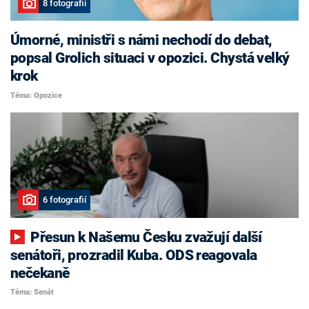
8 fotografií
Úmorné, ministři s námi nechodí do debat,
popsal Grolich situaci v opozici. Chystá velký
krok
Téma: Opozice
6 fotografií
Přesun k Našemu Česku zvažují další
senátoři, prozradil Kuba. ODS reagovala
nečekaně
Téma: Senát