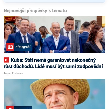
Nejnovější příspěvky k tématu
7 fotografií
Kuba: Stát nemá garantovat nekonečný
růst důchodů. Lidé musí být sami zodpovědní
Téma: Rozhovor