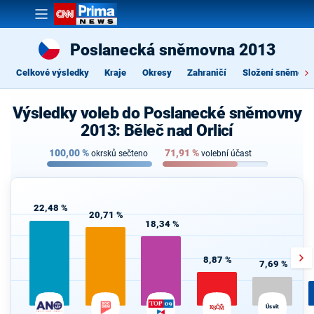
Poslanecká sněmovna 2013
Celkové výsledky
Kraje
Okresy
Zahraničí
Složení sněmovn
Výsledky voleb do Poslanecké sněmovny
2013: Běleč nad Orlicí
100,00
%
71,91
%
okrsků sečteno
volební účast
22,48 %
20,71 %
18,34 %
8,87 %
7,69 %
Úsvit