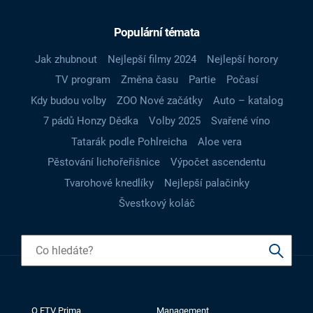
Populární témata
Jak zhubnout
Nejlepší filmy 2024
Nejlepší horory
TV program
Změna času
Partie
Počasí
Kdy budou volby
ZOO Nové začátky
Auto – katalog
7 pádů Honzy Dědka
Volby 2025
Svařené víno
Tatarák podle Pohlreicha
Aloe vera
Pěstování lichořeřišnice
Výpočet ascendentu
Tvarohové knedlíky
Nejlepší palačinky
Švestkový koláč
O FTV Prima
Management