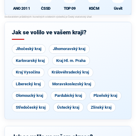
ANO 2011
ČSSD
TOP 09
KSČM
Úsvit
Jak se volilo ve vašem kraji?
Jihočeský kraj
Jihomoravský kraj
Karlovarský kraj
Kraj Hl. m. Praha
Kraj Vysočina
Královéhradecký kraj
Liberecký kraj
Moravskoslezský kraj
Olomoucký kraj
Pardubický kraj
Plzeňský kraj
Středočeský kraj
Ústecký kraj
Zlínský kraj