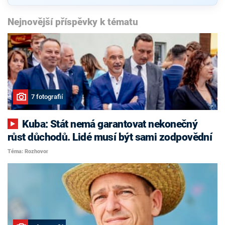
Nejnovější příspěvky k tématu
7 fotografií
Kuba: Stát nemá garantovat nekonečný
růst důchodů. Lidé musí být sami zodpovědní
Téma: Rozhovor