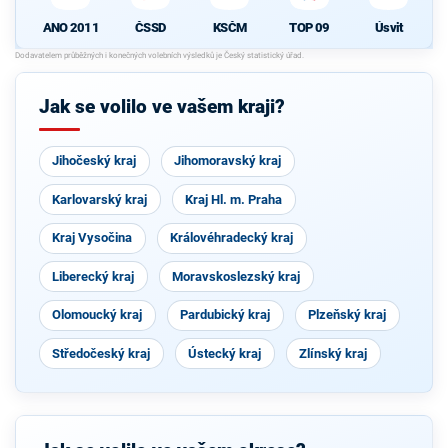
ANO 2011
ČSSD
KSČM
TOP 09
Úsvit
Jak se volilo ve vašem kraji?
Jihočeský kraj
Jihomoravský kraj
Karlovarský kraj
Kraj Hl. m. Praha
Kraj Vysočina
Královéhradecký kraj
Liberecký kraj
Moravskoslezský kraj
Olomoucký kraj
Pardubický kraj
Plzeňský kraj
Středočeský kraj
Ústecký kraj
Zlínský kraj