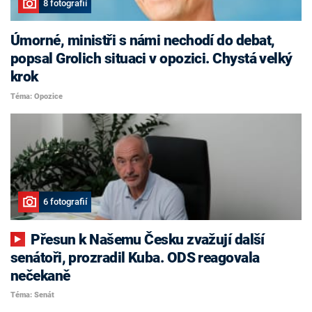
8 fotografií
Úmorné, ministři s námi nechodí do debat,
popsal Grolich situaci v opozici. Chystá velký
krok
Téma: Opozice
6 fotografií
Přesun k Našemu Česku zvažují další
senátoři, prozradil Kuba. ODS reagovala
nečekaně
Téma: Senát