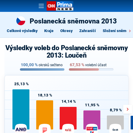
Poslanecká sněmovna 2013
Celkové výsledky
Kraje
Okresy
Zahraničí
Složení sněmovn
Výsledky voleb do Poslanecké sněmovny
2013: Loučeň
100,00
%
67,53
%
okrsků sečteno
volební účast
25,13 %
18,13 %
14,14 %
11,95 %
8,79 %
Úsvit