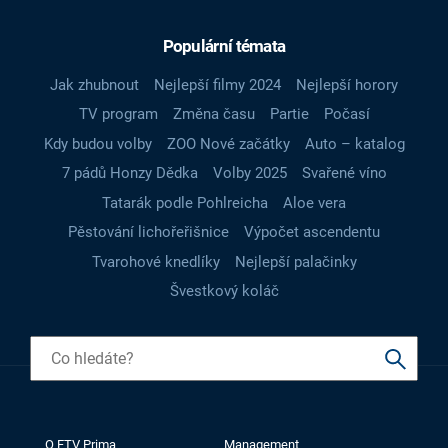
Populární témata
Jak zhubnout
Nejlepší filmy 2024
Nejlepší horory
TV program
Změna času
Partie
Počasí
Kdy budou volby
ZOO Nové začátky
Auto – katalog
7 pádů Honzy Dědka
Volby 2025
Svařené víno
Tatarák podle Pohlreicha
Aloe vera
Pěstování lichořeřišnice
Výpočet ascendentu
Tvarohové knedlíky
Nejlepší palačinky
Švestkový koláč
O FTV Prima
Management