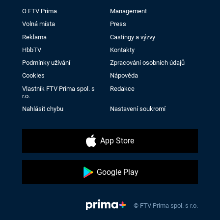
O FTV Prima
Management
Volná místa
Press
Reklama
Castingy a výzvy
HbbTV
Kontakty
Podmínky užívání
Zpracování osobních údajů
Cookies
Nápověda
Vlastník FTV Prima spol. s
Redakce
r.o.
Nahlásit chybu
Nastavení soukromí
App Store
Google Play
© FTV Prima spol. s r.o.