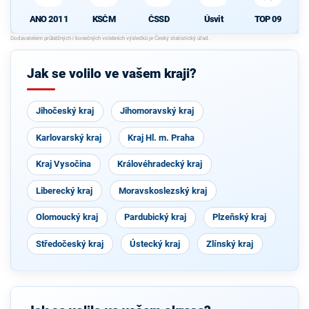
ANO 2011
KSČM
ČSSD
Úsvit
TOP 09
Jak se volilo ve vašem kraji?
Jihočeský kraj
Jihomoravský kraj
Karlovarský kraj
Kraj Hl. m. Praha
Kraj Vysočina
Královéhradecký kraj
Liberecký kraj
Moravskoslezský kraj
Olomoucký kraj
Pardubický kraj
Plzeňský kraj
Středočeský kraj
Ústecký kraj
Zlínský kraj