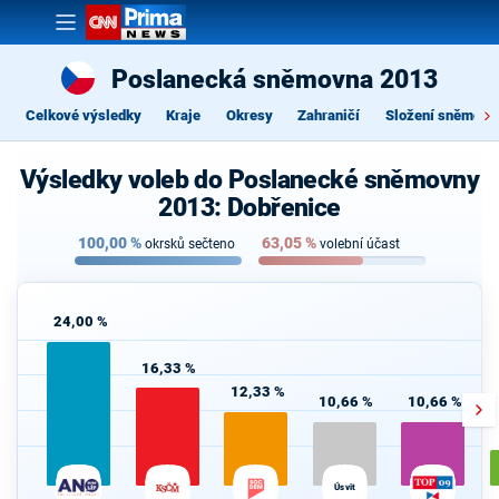
Poslanecká sněmovna 2013
Celkové výsledky
Kraje
Okresy
Zahraničí
Složení sněmovn
Výsledky voleb do Poslanecké sněmovny
2013: Dobřenice
100,00
%
63,05
%
okrsků sečteno
volební účast
24,00 %
16,33 %
12,33 %
10,66 %
10,66 %
Úsvit