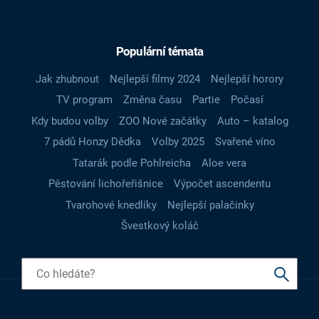
Populární témata
Jak zhubnout
Nejlepší filmy 2024
Nejlepší horory
TV program
Změna času
Partie
Počasí
Kdy budou volby
ZOO Nové začátky
Auto – katalog
7 pádů Honzy Dědka
Volby 2025
Svařené víno
Tatarák podle Pohlreicha
Aloe vera
Pěstování lichořeřišnice
Výpočet ascendentu
Tvarohové knedlíky
Nejlepší palačinky
Švestkový koláč