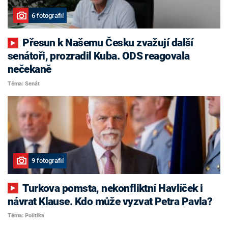
6 fotografií
Přesun k Našemu Česku zvažují další
senátoři, prozradil Kuba. ODS reagovala
nečekaně
Téma: Senát
9 fotografií
Turkova pomsta, nekonfliktní Havlíček i
návrat Klause. Kdo může vyzvat Petra Pavla?
Téma: Politika