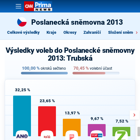
Poslanecká sněmovna 2013
Celkové výsledky
Kraje
Okresy
Zahraničí
Složení sněmovn
Výsledky voleb do Poslanecké sněmovny
2013: Trubská
100,00
%
70,45
%
okrsků sečteno
volební účast
32,25 %
23,65 %
13,97 %
9,67 %
7,52 %