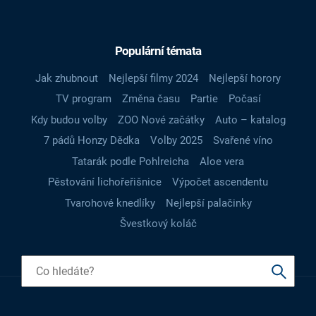
Populární témata
Jak zhubnout
Nejlepší filmy 2024
Nejlepší horory
TV program
Změna času
Partie
Počasí
Kdy budou volby
ZOO Nové začátky
Auto – katalog
7 pádů Honzy Dědka
Volby 2025
Svařené víno
Tatarák podle Pohlreicha
Aloe vera
Pěstování lichořeřišnice
Výpočet ascendentu
Tvarohové knedlíky
Nejlepší palačinky
Švestkový koláč