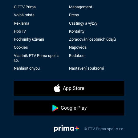
O FTV Prima
Management
Volná místa
Press
Reklama
Castingy a výzvy
HbbTV
Kontakty
Podmínky užívání
Zpracování osobních údajů
Cookies
Nápověda
Vlastník FTV Prima spol. s
Redakce
r.o.
Nahlásit chybu
Nastavení soukromí
App Store
Google Play
© FTV Prima spol. s r.o.