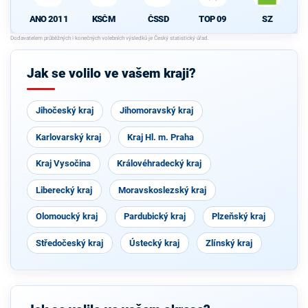
ANO 2011
KSČM
ČSSD
TOP 09
SZ
Jak se volilo ve vašem kraji?
Jihočeský kraj
Jihomoravský kraj
Karlovarský kraj
Kraj Hl. m. Praha
Kraj Vysočina
Královéhradecký kraj
Liberecký kraj
Moravskoslezský kraj
Olomoucký kraj
Pardubický kraj
Plzeňský kraj
Středočeský kraj
Ústecký kraj
Zlínský kraj