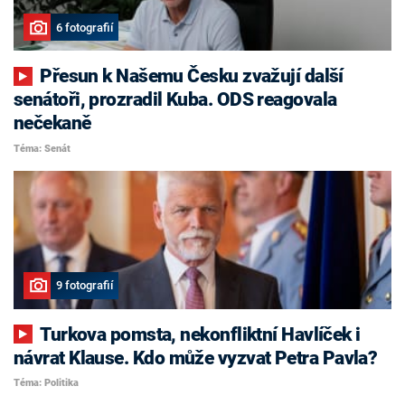
6 fotografií
Přesun k Našemu Česku zvažují další
senátoři, prozradil Kuba. ODS reagovala
nečekaně
Téma: Senát
9 fotografií
Turkova pomsta, nekonfliktní Havlíček i
návrat Klause. Kdo může vyzvat Petra Pavla?
Téma: Politika