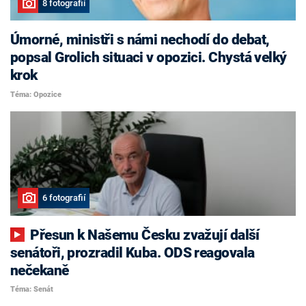
8 fotografií
Úmorné, ministři s námi nechodí do debat,
popsal Grolich situaci v opozici. Chystá velký
krok
Téma: Opozice
6 fotografií
Přesun k Našemu Česku zvažují další
senátoři, prozradil Kuba. ODS reagovala
nečekaně
Téma: Senát