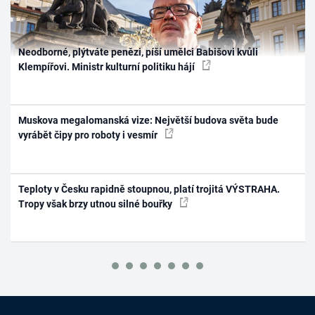
Neodborné, plýtváte penězi, píší umělci Babišovi kvůli
Klempířovi. Ministr kulturní politiku hájí
Muskova megalomanská vize: Největší budova světa bude
vyrábět čipy pro roboty i vesmír
Teploty v Česku rapidně stoupnou, platí trojitá VÝSTRAHA.
Tropy však brzy utnou silné bouřky