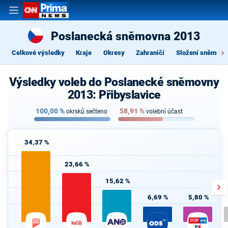
Poslanecká sněmovna 2013
Celkové výsledky
Kraje
Okresy
Zahraničí
Složení sněmovn
Výsledky voleb do Poslanecké sněmovny
2013: Přibyslavice
100,00
%
58,91
%
okrsků sečteno
volební účast
34,37 %
23,66 %
15,62 %
6,69 %
5,80 %