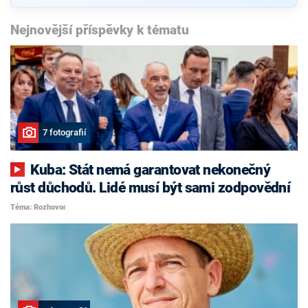
Nejnovější příspěvky k tématu
7 fotografií
Kuba: Stát nemá garantovat nekonečný
růst důchodů. Lidé musí být sami zodpovědní
Téma: Rozhovor