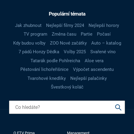
Populární témata
Jak zhubnout
Nejlepší filmy 2024
Nejlepší horory
TV program
Změna času
Partie
Počasí
Kdy budou volby
ZOO Nové začátky
Auto – katalog
7 pádů Honzy Dědka
Volby 2025
Svařené víno
Tatarák podle Pohlreicha
Aloe vera
Pěstování lichořeřišnice
Výpočet ascendentu
Tvarohové knedlíky
Nejlepší palačinky
Švestkový koláč
O FTV Prima
Management