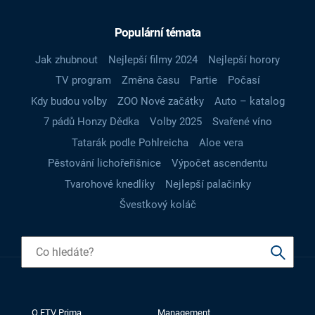
Populární témata
Jak zhubnout
Nejlepší filmy 2024
Nejlepší horory
TV program
Změna času
Partie
Počasí
Kdy budou volby
ZOO Nové začátky
Auto – katalog
7 pádů Honzy Dědka
Volby 2025
Svařené víno
Tatarák podle Pohlreicha
Aloe vera
Pěstování lichořeřišnice
Výpočet ascendentu
Tvarohové knedlíky
Nejlepší palačinky
Švestkový koláč
O FTV Prima
Management