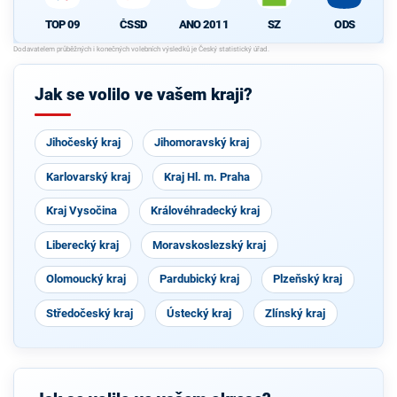
TOP 09
ČSSD
ANO 2011
SZ
ODS
Jak se volilo ve vašem kraji?
Jihočeský kraj
Jihomoravský kraj
Karlovarský kraj
Kraj Hl. m. Praha
Kraj Vysočina
Královéhradecký kraj
Liberecký kraj
Moravskoslezský kraj
Olomoucký kraj
Pardubický kraj
Plzeňský kraj
Středočeský kraj
Ústecký kraj
Zlínský kraj