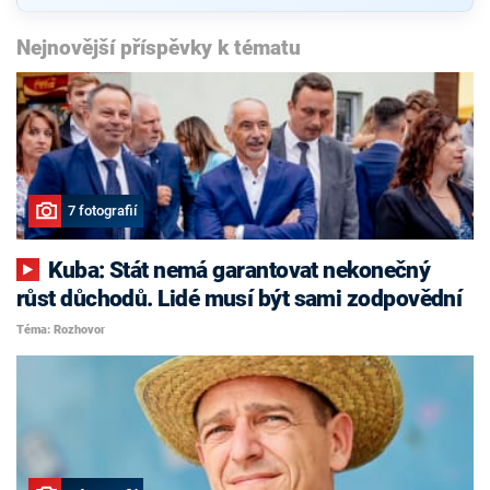
Nejnovější příspěvky k tématu
7 fotografií
Kuba: Stát nemá garantovat nekonečný
růst důchodů. Lidé musí být sami zodpovědní
Téma: Rozhovor