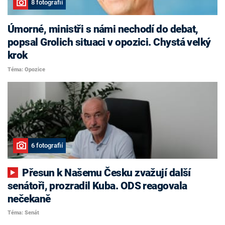
8 fotografií
Úmorné, ministři s námi nechodí do debat,
popsal Grolich situaci v opozici. Chystá velký
krok
Téma: Opozice
6 fotografií
Přesun k Našemu Česku zvažují další
senátoři, prozradil Kuba. ODS reagovala
nečekaně
Téma: Senát