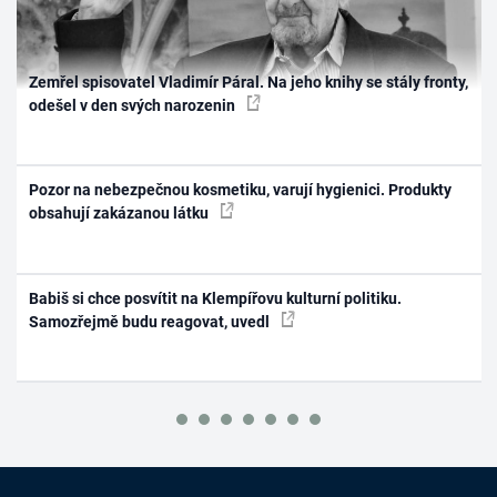
Zemřel spisovatel Vladimír Páral. Na jeho knihy se stály fronty,
odešel v den svých narozenin
Pozor na nebezpečnou kosmetiku, varují hygienici. Produkty
obsahují zakázanou látku
Babiš si chce posvítit na Klempířovu kulturní politiku.
Samozřejmě budu reagovat, uvedl