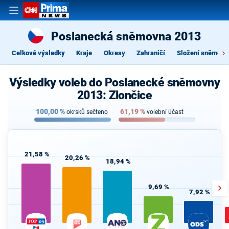
Poslanecká sněmovna 2013
Celkové výsledky
Kraje
Okresy
Zahraničí
Složení sněmovn
Výsledky voleb do Poslanecké sněmovny
2013: Zlončice
100,00
%
61,19
%
okrsků sečteno
volební účast
21,58 %
20,26 %
18,94 %
9,69 %
7,92 %