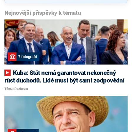
Nejnovější příspěvky k tématu
7 fotografií
Kuba: Stát nemá garantovat nekonečný
růst důchodů. Lidé musí být sami zodpovědní
Téma: Rozhovor