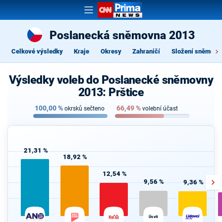
Poslanecká sněmovna 2013
Celkové výsledky
Kraje
Okresy
Zahraničí
Složení sněmovn
Výsledky voleb do Poslanecké sněmovny
2013: Prštice
100,00
%
66,49
%
okrsků sečteno
volební účast
21,31 %
18,92 %
12,54 %
9,56 %
9,36 %
Úsvit