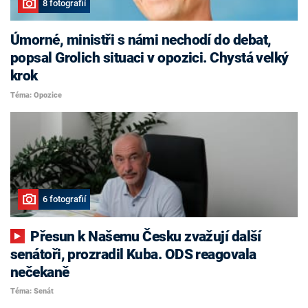
8 fotografií
Úmorné, ministři s námi nechodí do debat,
popsal Grolich situaci v opozici. Chystá velký
krok
Téma: Opozice
6 fotografií
Přesun k Našemu Česku zvažují další
senátoři, prozradil Kuba. ODS reagovala
nečekaně
Téma: Senát