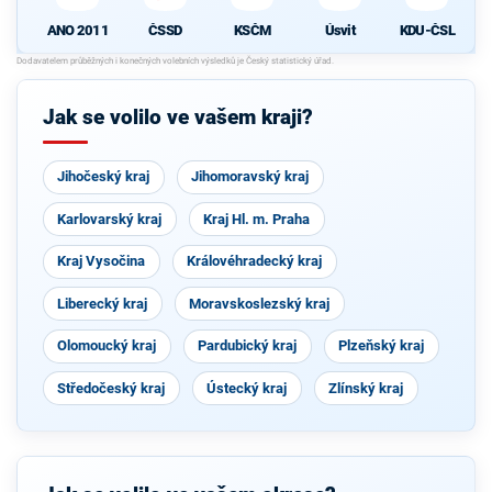
ANO 2011
ČSSD
KSČM
Úsvit
KDU-ČSL
Jak se volilo ve vašem kraji?
Jihočeský kraj
Jihomoravský kraj
Karlovarský kraj
Kraj Hl. m. Praha
Kraj Vysočina
Královéhradecký kraj
Liberecký kraj
Moravskoslezský kraj
Olomoucký kraj
Pardubický kraj
Plzeňský kraj
Středočeský kraj
Ústecký kraj
Zlínský kraj