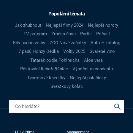
Populární témata
Jak zhubnout
Nejlepší filmy 2024
Nejlepší horory
TV program
Změna času
Partie
Počasí
Kdy budou volby
ZOO Nové začátky
Auto – katalog
7 pádů Honzy Dědka
Volby 2025
Svařené víno
Tatarák podle Pohlreicha
Aloe vera
Pěstování lichořeřišnice
Výpočet ascendentu
Tvarohové knedlíky
Nejlepší palačinky
Švestkový koláč
O FTV Prima
Management