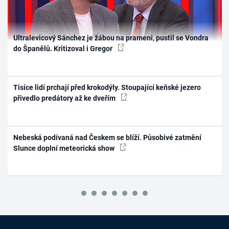
Ultralevicový Sánchez je žábou na prameni, pustil se Vondra
do Španělů. Kritizoval i Gregor
Tisíce lidí prchají před krokodýly. Stoupající keňské jezero
přivedlo predátory až ke dveřím
Nebeská podívaná nad Českem se blíží. Působivé zatmění
Slunce doplní meteorická show