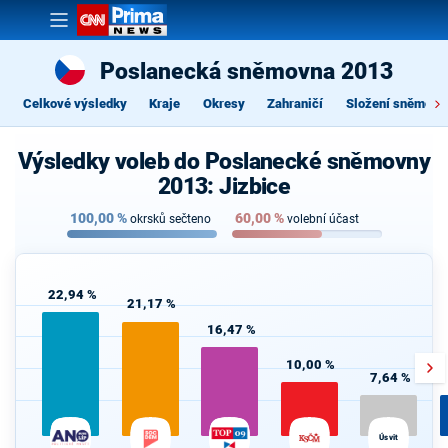
Poslanecká sněmovna 2013
Celkové výsledky
Kraje
Okresy
Zahraničí
Složení sněmovn
Výsledky voleb do Poslanecké sněmovny
2013: Jizbice
100,00
%
60,00
%
okrsků sečteno
volební účast
22,94 %
21,17 %
16,47 %
10,00 %
7,64 %
Úsvit