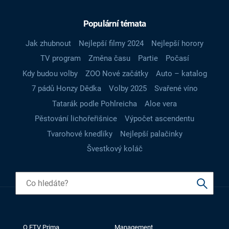
Populární témata
Jak zhubnout
Nejlepší filmy 2024
Nejlepší horory
TV program
Změna času
Partie
Počasí
Kdy budou volby
ZOO Nové začátky
Auto – katalog
7 pádů Honzy Dědka
Volby 2025
Svařené víno
Tatarák podle Pohlreicha
Aloe vera
Pěstování lichořeřišnice
Výpočet ascendentu
Tvarohové knedlíky
Nejlepší palačinky
Švestkový koláč
O FTV Prima
Management