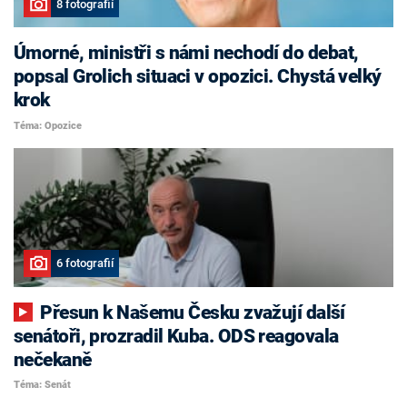
8 fotografií
Úmorné, ministři s námi nechodí do debat,
popsal Grolich situaci v opozici. Chystá velký
krok
Téma: Opozice
6 fotografií
Přesun k Našemu Česku zvažují další
senátoři, prozradil Kuba. ODS reagovala
nečekaně
Téma: Senát