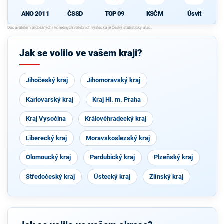
ANO 2011
ČSSD
TOP 09
KSČM
Úsvit
Jak se volilo ve vašem kraji?
Jihočeský kraj
Jihomoravský kraj
Karlovarský kraj
Kraj Hl. m. Praha
Kraj Vysočina
Královéhradecký kraj
Liberecký kraj
Moravskoslezský kraj
Olomoucký kraj
Pardubický kraj
Plzeňský kraj
Středočeský kraj
Ústecký kraj
Zlínský kraj