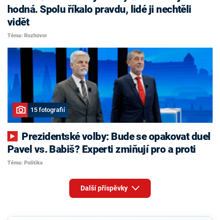
hodná. Spolu říkalo pravdu, lidé ji nechtěli
vidět
Téma: Rozhovor
15 fotografií
Prezidentské volby: Bude se opakovat duel
Pavel vs. Babiš? Experti zmiňují pro a proti
Téma: Politika
Další příspěvky