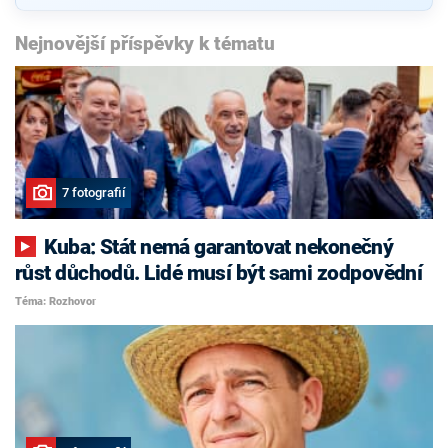
Nejnovější příspěvky k tématu
7 fotografií
Kuba: Stát nemá garantovat nekonečný
růst důchodů. Lidé musí být sami zodpovědní
Téma: Rozhovor