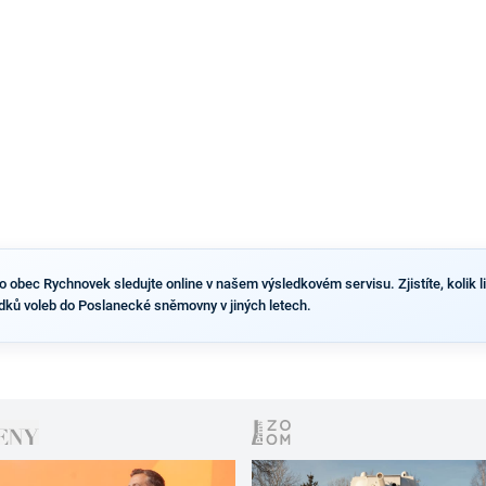
výsledky než ve zbytku republiky.
obec Rychnovek sledujte online v našem výsledkovém servisu. Zjistíte, kolik lid
dků voleb do Poslanecké sněmovny v jiných letech.