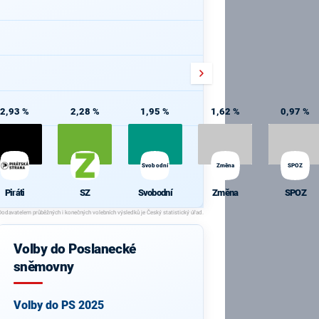
2,93 %
2,28 %
1,95 %
1,62 %
0,97 %
Svobodní
Změna
SPOZ
Piráti
SZ
Svobodní
Změna
SPOZ
Volby do Poslanecké
sněmovny
Volby do PS 2025