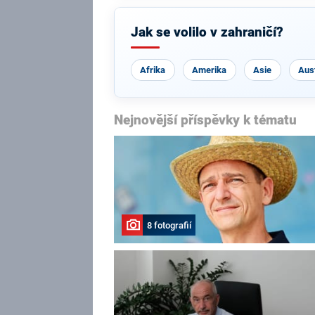
Jak se volilo v zahraničí?
Afrika
Amerika
Asie
Aust
Nejnovější příspěvky k tématu
8 fotografií