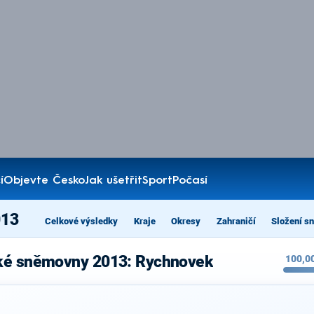
í
Objevte Česko
Jak ušetřit
Sport
Počasí
013
Celkové výsledky
Kraje
Okresy
Zahraničí
Složení s
cké sněmovny 2013: Rychnovek
100,0