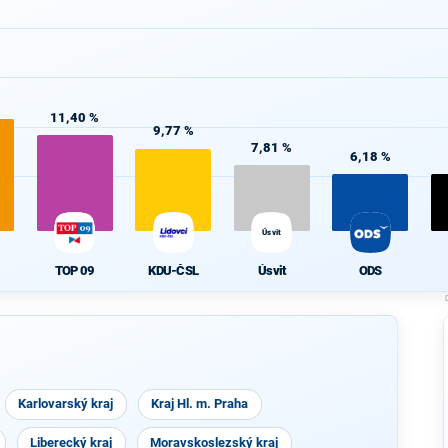
%
11,40 %
9,77 %
7,81 %
6,18 %
Úsvit
TOP 09
KDU-ČSL
Úsvit
ODS
Karlovarský kraj
Kraj Hl. m. Praha
Liberecký kraj
Moravskoslezský kraj