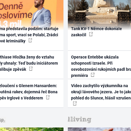
ma představila podzim: startuje
Tank KV-1 Němce dokonale
ma sport, vrací se Polabí, Zrádci
zaskočil
ové kriminálky
thiase Hložka ženy do vztahu
Operace Entebbe ukázala
dy uhnaly: Teď budu iniciátorem
schopnosti Izraele. Při
 slibuje zpěvák
osvobozování rukojmích padl br
premiéra
zloučení s Glenem Hansardem:
Video zachytilo výzkumníka na
outěná rakev, dojemná řeč Bona
okraji lávového jezera. Je to jak
zpěv Irglové s Vedderem
pohled do Slunce, hlásil vzruše