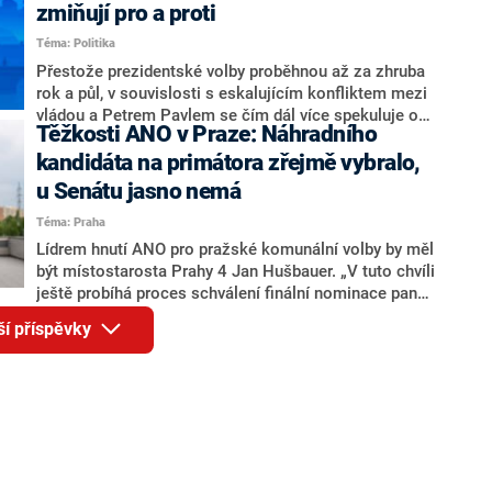
ohledně politického výkonu svého nástupce Jeronýma
zmiňují pro a proti
Tejce (za ANO) či vládní zmocněnkyně pro lidská
Téma: Politika
práva Taťány Malé (ANO). Označením „svoloč“ na
adresu vlády prý byla ještě hodná. Decroix se také
Přestože prezidentské volby proběhnou až za zhruba
vrátila k volební porážce koalice Spolu či promluvila o
rok a půl, v souvislosti s eskalujícím konfliktem mezi
hnutí Naše Česko Martina Kuby.
vládou a Petrem Pavlem se čím dál více spekuluje o
Těžkosti ANO v Praze: Náhradního
tom, koho by do bitvy o Hrad mohla vyslat současná
koalice. Někteří političtí komentátoři znovu vytahují
kandidáta na primátora zřejmě vybralo,
jméno premiéra Andreje Babiše (ANO). Jak moc je
u Senátu jasno nemá
pravděpodobné, že se v prezidentských volbách 2028
Téma: Praha
bude znovu opakovat souboj z roku 2023?
Lídrem hnutí ANO pro pražské komunální volby by měl
být místostarosta Prahy 4 Jan Hušbauer. „V tuto chvíli
ještě probíhá proces schválení finální nominace pana
Jana Hušbauera Výborem hnutí ANO,“ uvedl pro
ší příspěvky
redakci místopředseda pražského ANO Martin
Benkovič. O Hušbauerovi se spekulovalo jako o
náhradníkovi v čele pražské kandidátky poté, co
rezignoval po sérii nejasností v majetkových
přiznáních a pořizování bytů Ondřej Prokop. Zároveň
ale stále není jasné, kdo bude za ANO kandidovat ve
dvou ze tří pražských obvodů do horní komory
parlamentu. ANO má v Praze dlouhodobě horší