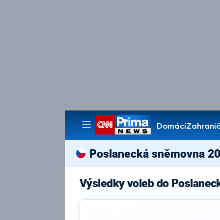
Domácí
Zahranič
Pořady
Poslanecká sněmovna 2
Výsledky voleb do Poslane