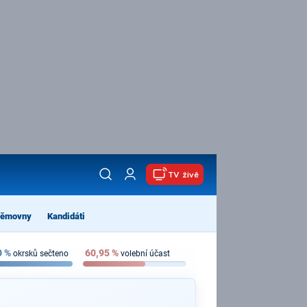
TV živě
němovny
Kandidáti
0
%
60,95
%
okrsků sečteno
volební účast