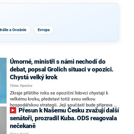
rálie a Oceánie
Evropa
Úmorné, ministři s námi nechodí do
debat, popsal Grolich situaci v opozici.
Chystá velký krok
Téma: Opozice
Zkraje příštího roku se opoziční lidovci chystají k
velkému kroku, představí totiž svou velkou
hospodářskou strategii. Její součástí bude příprava na
Přesun k Našemu Česku zvažují další
stárnutí populace, řekl ve středu na setkání s novináři
nový předseda lidovců Jan Grolich. Ten zároveň v
senátoři, prozradil Kuba. ODS reagovala
senátních volbách kandiduje ve Vyškově. Popsal i
nečekaně
aktivitu opozice, o níž vládní strany nebo političtí