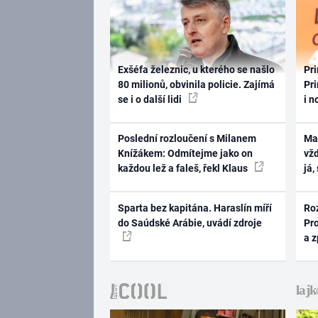
Exšéfa železnic, u kterého se našlo
Pri
80 milionů, obvinila policie. Zajímá
Pri
se i o další lidi
i n
Poslední rozloučení s Milanem
Ma
Knížákem: Odmítejme jako on
vž
každou lež a faleš, řekl Klaus
já,
Sparta bez kapitána. Haraslín míří
Ro
do Saúdské Arábie, uvádí zdroje
Pr
a 