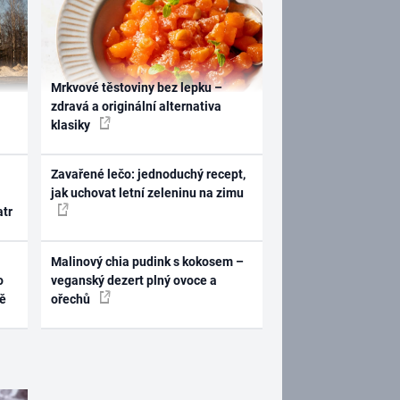
Mrkvové těstoviny bez lepku –
zdravá a originální alternativa
klasiky
Zavařené lečo: jednoduchý recept,
jak uchovat letní zeleninu na zimu
atr
Malinový chia pudink s kokosem –
o
veganský dezert plný ovoce a
ně
ořechů