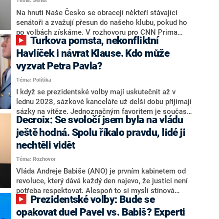
Téma: Senát
komentátoři mluví jako o slabé a v defenzivě. „Je to
úmorná práce upozorňovat na chyby vlády. Ministři s
Na hnutí Naše Česko se obracejí někteří stávající
námi navíc nechodí do debat. Chceme ale ukazovat
senátoři a zvažují přesun do našeho klubu, pokud ho
svoje témata,“ odpověděl Grolich na dotaz CNN Prima
po volbách získáme. V rozhovoru pro CNN Prima
Turkova pomsta, nekonfliktní
NEWS.
NEWS to řekl zakladatel hnutí a jihočeský hejtman
Martin Kuba. Konkrétní nebyl, ale získat by takto mohl
Havlíček i návrat Klause. Kdo může
například senátora Zdeňka Hrabu, který je dnes
vyzvat Petra Pavla?
součástí klubu ODS a TOP 09. Hraba to na dotaz
Téma: Politika
redakce nevyloučil. Předseda klubu senátorů ODS
Zdeněk Nytra redakci řekl, že počítá s odchodem
I když se prezidentské volby mají uskutečnit až v
některých senátorů z klubu a že Naše Česko není
lednu 2028, sázkové kanceláře už delší dobu přijímají
nepřítel, ale soupeř.
sázky na vítěze. Jednoznačným favoritem je současná
Decroix: Se svoločí jsem byla na vládu
hlava státu Petr Pavel. Daleko za ním pak bookmakeři
zmiňují dva výrazné politiky ANO, tedy premiéra
ještě hodná. Spolu říkalo pravdu, lidé ji
Andreje Babiše a ministra průmyslu Karla Havlíčka.
nechtěli vidět
Oblíbeným tipem samotných sázkařů je poslanec za
Téma: Rozhovor
Motoristy Filip Turek. Politolog Jan Kubáček nicméně
o případné kandidatuře kohokoliv ze zmíněné trojice
Vláda Andreje Babiše (ANO) je prvním kabinetem od
značně pochybuje. Podle něj současná koalice dosud
revoluce, který dává každý den najevo, že justici není
nemá osobu, která by Pavlovi mohla konkurovat.
potřeba respektovat. Alespoň to si myslí stínová
Prezidentské volby: Bude se
ministryně spravedlnosti ODS Eva Decroix. V
rozhovoru pro CNN Prima NEWS si nebrala servítky
opakovat duel Pavel vs. Babiš? Experti