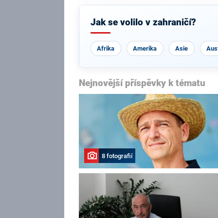
Jak se volilo v zahraničí?
Afrika
Amerika
Asie
Aust
Nejnovější příspěvky k tématu
8 fotografií