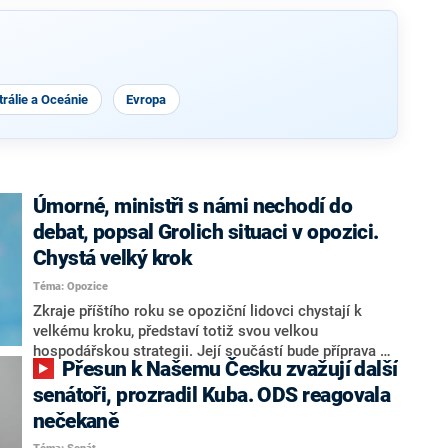
rálie a Oceánie
Evropa
Úmorné, ministři s námi nechodí do
debat, popsal Grolich situaci v opozici.
Chystá velký krok
Téma: Opozice
Zkraje příštího roku se opoziční lidovci chystají k
velkému kroku, představí totiž svou velkou
hospodářskou strategii. Její součástí bude příprava na
Přesun k Našemu Česku zvažují další
stárnutí populace, řekl ve středu na setkání s novináři
nový předseda lidovců Jan Grolich. Ten zároveň v
senátoři, prozradil Kuba. ODS reagovala
senátních volbách kandiduje ve Vyškově. Popsal i
nečekaně
aktivitu opozice, o níž vládní strany nebo političtí