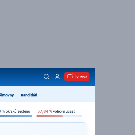
TV živě
němovny
Kandidáti
0
%
57,84
%
okrsků sečteno
volební účast