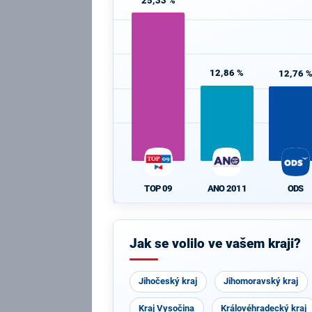
25,33 %
12,86 %
12,76 
TOP 09
ANO 2011
ODS
Jak se volilo ve vašem kraji?
Jihočeský kraj
Jihomoravský kraj
Kraj Vysočina
Královéhradecký kraj