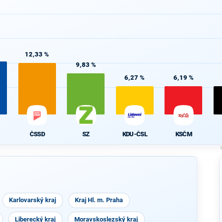
%
12,33 %
9,83 %
6,27 %
6,19 %
ČSSD
SZ
KDU-ČSL
KSČM
Karlovarský kraj
Kraj Hl. m. Praha
Liberecký kraj
Moravskoslezský kraj