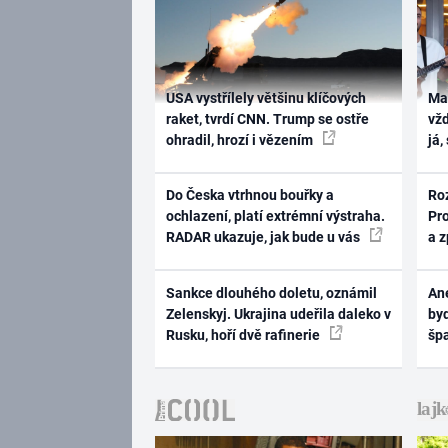
USA vystřílely většinu klíčových
Ma
raket, tvrdí CNN. Trump se ostře
vž
ohradil, hrozí i vězením
já,
Do Česka vtrhnou bouřky a
Ro
ochlazení, platí extrémní výstraha.
Pr
RADAR ukazuje, jak bude u vás
a 
Sankce dlouhého doletu, oznámil
Ane
Zelenskyj. Ukrajina udeřila daleko v
byd
Rusku, hoří dvě rafinerie
šp