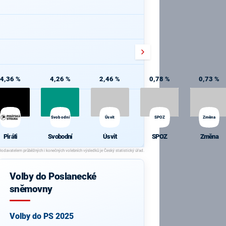
4,36 %
4,26 %
2,46 %
0,78 %
0,73 %
Svobodní
Úsvit
SPOZ
Změna
Piráti
Svobodní
Úsvit
SPOZ
Změna
Volby do Poslanecké
sněmovny
Volby do PS 2025