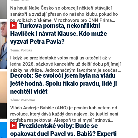
Téma: Senát
komentátoři mluví jako o slabé a v defenzivě. „Je to
úmorná práce upozorňovat na chyby vlády. Ministři s
Na hnutí Naše Česko se obracejí někteří stávající
námi navíc nechodí do debat. Chceme ale ukazovat
senátoři a zvažují přesun do našeho klubu, pokud ho
svoje témata,“ odpověděl Grolich na dotaz CNN Prima
po volbách získáme. V rozhovoru pro CNN Prima
Turkova pomsta, nekonfliktní
NEWS.
NEWS to řekl zakladatel hnutí a jihočeský hejtman
Martin Kuba. Konkrétní nebyl, ale získat by takto mohl
Havlíček i návrat Klause. Kdo může
například senátora Zdeňka Hrabu, který je dnes
vyzvat Petra Pavla?
součástí klubu ODS a TOP 09. Hraba to na dotaz
Téma: Politika
redakce nevyloučil. Předseda klubu senátorů ODS
Zdeněk Nytra redakci řekl, že počítá s odchodem
I když se prezidentské volby mají uskutečnit až v
některých senátorů z klubu a že Naše Česko není
lednu 2028, sázkové kanceláře už delší dobu přijímají
nepřítel, ale soupeř.
sázky na vítěze. Jednoznačným favoritem je současná
Decroix: Se svoločí jsem byla na vládu
hlava státu Petr Pavel. Daleko za ním pak bookmakeři
zmiňují dva výrazné politiky ANO, tedy premiéra
ještě hodná. Spolu říkalo pravdu, lidé ji
Andreje Babiše a ministra průmyslu Karla Havlíčka.
nechtěli vidět
Oblíbeným tipem samotných sázkařů je poslanec za
Téma: Rozhovor
Motoristy Filip Turek. Politolog Jan Kubáček nicméně
o případné kandidatuře kohokoliv ze zmíněné trojice
Vláda Andreje Babiše (ANO) je prvním kabinetem od
značně pochybuje. Podle něj současná koalice dosud
revoluce, který dává každý den najevo, že justici není
nemá osobu, která by Pavlovi mohla konkurovat.
potřeba respektovat. Alespoň to si myslí stínová
Prezidentské volby: Bude se
ministryně spravedlnosti ODS Eva Decroix. V
rozhovoru pro CNN Prima NEWS si nebrala servítky
opakovat duel Pavel vs. Babiš? Experti