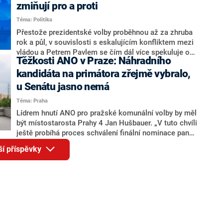
ohledně politického výkonu svého nástupce Jeronýma
zmiňují pro a proti
Tejce (za ANO) či vládní zmocněnkyně pro lidská
Téma: Politika
práva Taťány Malé (ANO). Označením „svoloč“ na
adresu vlády prý byla ještě hodná. Decroix se také
Přestože prezidentské volby proběhnou až za zhruba
vrátila k volební porážce koalice Spolu či promluvila o
rok a půl, v souvislosti s eskalujícím konfliktem mezi
hnutí Naše Česko Martina Kuby.
vládou a Petrem Pavlem se čím dál více spekuluje o
Těžkosti ANO v Praze: Náhradního
tom, koho by do bitvy o Hrad mohla vyslat současná
koalice. Někteří političtí komentátoři znovu vytahují
kandidáta na primátora zřejmě vybralo,
jméno premiéra Andreje Babiše (ANO). Jak moc je
u Senátu jasno nemá
pravděpodobné, že se v prezidentských volbách 2028
Téma: Praha
bude znovu opakovat souboj z roku 2023?
Lídrem hnutí ANO pro pražské komunální volby by měl
být místostarosta Prahy 4 Jan Hušbauer. „V tuto chvíli
ještě probíhá proces schválení finální nominace pana
Jana Hušbauera Výborem hnutí ANO,“ uvedl pro
ší příspěvky
redakci místopředseda pražského ANO Martin
Benkovič. O Hušbauerovi se spekulovalo jako o
náhradníkovi v čele pražské kandidátky poté, co
rezignoval po sérii nejasností v majetkových
přiznáních a pořizování bytů Ondřej Prokop. Zároveň
ale stále není jasné, kdo bude za ANO kandidovat ve
dvou ze tří pražských obvodů do horní komory
parlamentu. ANO má v Praze dlouhodobě horší