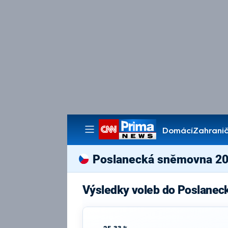
Domácí
Zahranič
Pořady
Poslanecká sněmovna 2
Výsledky voleb do Poslanec