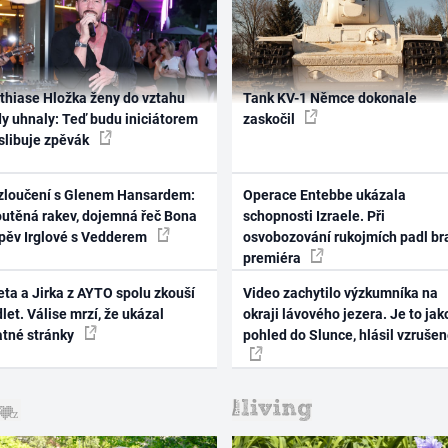
thiase Hložka ženy do vztahu
Tank KV-1 Němce dokonale
dy uhnaly: Teď budu iniciátorem
zaskočil
 slibuje zpěvák
zloučení s Glenem Hansardem:
Operace Entebbe ukázala
outěná rakev, dojemná řeč Bona
schopnosti Izraele. Při
zpěv Irglové s Vedderem
osvobozování rukojmích padl br
premiéra
ta a Jirka z AYTO spolu zkouší
Video zachytilo výzkumníka na
let. Válise mrzí, že ukázal
okraji lávového jezera. Je to jak
atné stránky
pohled do Slunce, hlásil vzruše