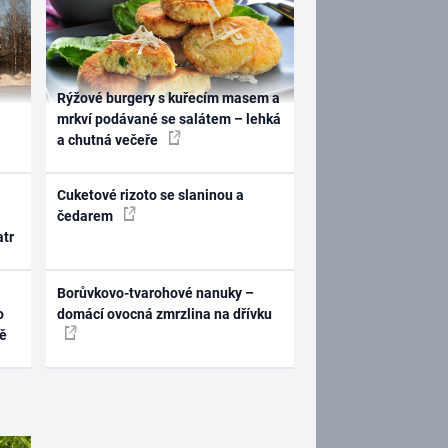
Rýžové burgery s kuřecím masem a
mrkví podávané se salátem – lehká
a chutná večeře
Cuketové rizoto se slaninou a
čedarem
atr
Borůvkovo-tvarohové nanuky –
o
domácí ovocná zmrzlina na dřívku
ně