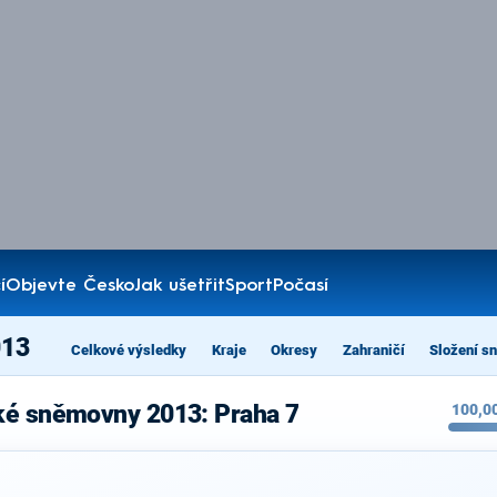
í
Objevte Česko
Jak ušetřit
Sport
Počasí
013
Celkové výsledky
Kraje
Okresy
Zahraničí
Složení s
ké sněmovny 2013: Praha 7
100,0