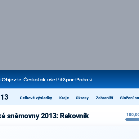
í
Objevte Česko
Jak ušetřit
Sport
Počasí
013
Celkové výsledky
Kraje
Okresy
Zahraničí
Složení s
cké sněmovny 2013: Rakovník
100,0