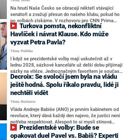
Téma: Senát
komentátoři mluví jako o slabé a v defenzivě. „Je to
úmorná práce upozorňovat na chyby vlády. Ministři s
Na hnutí Naše Česko se obracejí někteří stávající
námi navíc nechodí do debat. Chceme ale ukazovat
senátoři a zvažují přesun do našeho klubu, pokud ho
svoje témata,“ odpověděl Grolich na dotaz CNN Prima
po volbách získáme. V rozhovoru pro CNN Prima
Turkova pomsta, nekonfliktní
NEWS.
NEWS to řekl zakladatel hnutí a jihočeský hejtman
Martin Kuba. Konkrétní nebyl, ale získat by takto mohl
Havlíček i návrat Klause. Kdo může
například senátora Zdeňka Hrabu, který je dnes
vyzvat Petra Pavla?
součástí klubu ODS a TOP 09. Hraba to na dotaz
Téma: Politika
redakce nevyloučil. Předseda klubu senátorů ODS
Zdeněk Nytra redakci řekl, že počítá s odchodem
I když se prezidentské volby mají uskutečnit až v
některých senátorů z klubu a že Naše Česko není
lednu 2028, sázkové kanceláře už delší dobu přijímají
nepřítel, ale soupeř.
sázky na vítěze. Jednoznačným favoritem je současná
Decroix: Se svoločí jsem byla na vládu
hlava státu Petr Pavel. Daleko za ním pak bookmakeři
zmiňují dva výrazné politiky ANO, tedy premiéra
ještě hodná. Spolu říkalo pravdu, lidé ji
Andreje Babiše a ministra průmyslu Karla Havlíčka.
nechtěli vidět
Oblíbeným tipem samotných sázkařů je poslanec za
Téma: Rozhovor
Motoristy Filip Turek. Politolog Jan Kubáček nicméně
o případné kandidatuře kohokoliv ze zmíněné trojice
Vláda Andreje Babiše (ANO) je prvním kabinetem od
značně pochybuje. Podle něj současná koalice dosud
revoluce, který dává každý den najevo, že justici není
nemá osobu, která by Pavlovi mohla konkurovat.
potřeba respektovat. Alespoň to si myslí stínová
Prezidentské volby: Bude se
ministryně spravedlnosti ODS Eva Decroix. V
rozhovoru pro CNN Prima NEWS si nebrala servítky
opakovat duel Pavel vs. Babiš? Experti