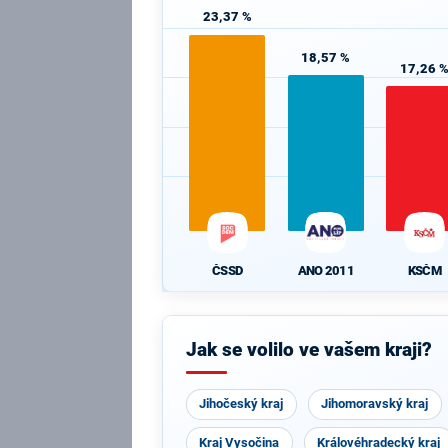
23,37 %
18,57 %
17,26 
ČSSD
ANO 2011
KSČM
Jak se volilo ve vašem kraji?
Jihočeský kraj
Jihomoravský kraj
Kraj Vysočina
Královéhradecký kraj