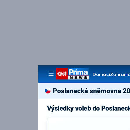
Domácí
Zahranič
Pořady
Poslanecká sněmovna 2
Výsledky voleb do Poslane