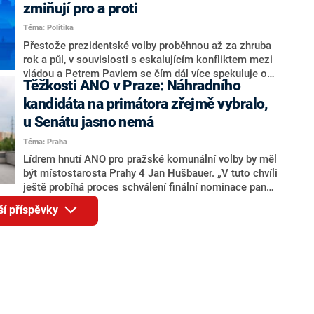
ohledně politického výkonu svého nástupce Jeronýma
zmiňují pro a proti
Tejce (za ANO) či vládní zmocněnkyně pro lidská
Téma: Politika
práva Taťány Malé (ANO). Označením „svoloč“ na
adresu vlády prý byla ještě hodná. Decroix se také
Přestože prezidentské volby proběhnou až za zhruba
vrátila k volební porážce koalice Spolu či promluvila o
rok a půl, v souvislosti s eskalujícím konfliktem mezi
hnutí Naše Česko Martina Kuby.
vládou a Petrem Pavlem se čím dál více spekuluje o
Těžkosti ANO v Praze: Náhradního
tom, koho by do bitvy o Hrad mohla vyslat současná
koalice. Někteří političtí komentátoři znovu vytahují
kandidáta na primátora zřejmě vybralo,
jméno premiéra Andreje Babiše (ANO). Jak moc je
u Senátu jasno nemá
pravděpodobné, že se v prezidentských volbách 2028
Téma: Praha
bude znovu opakovat souboj z roku 2023?
Lídrem hnutí ANO pro pražské komunální volby by měl
být místostarosta Prahy 4 Jan Hušbauer. „V tuto chvíli
ještě probíhá proces schválení finální nominace pana
Jana Hušbauera Výborem hnutí ANO,“ uvedl pro
ší příspěvky
redakci místopředseda pražského ANO Martin
Benkovič. O Hušbauerovi se spekulovalo jako o
náhradníkovi v čele pražské kandidátky poté, co
rezignoval po sérii nejasností v majetkových
přiznáních a pořizování bytů Ondřej Prokop. Zároveň
ale stále není jasné, kdo bude za ANO kandidovat ve
dvou ze tří pražských obvodů do horní komory
parlamentu. ANO má v Praze dlouhodobě horší