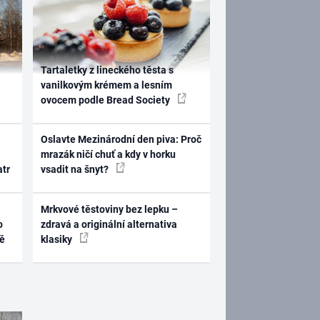
Tartaletky z lineckého těsta s
vanilkovým krémem a lesním
ovocem podle Bread Society
Oslavte Mezinárodní den piva: Proč
mrazák ničí chuť a kdy v horku
atr
vsadit na šnyt?
Mrkvové těstoviny bez lepku –
o
zdravá a originální alternativa
ně
klasiky