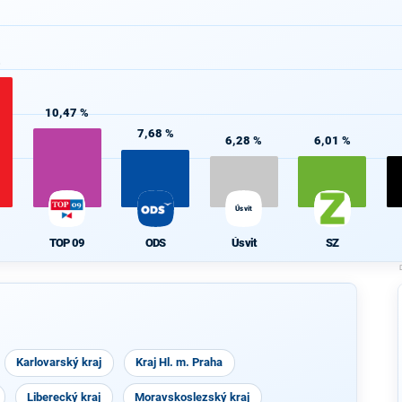
%
10,47 %
7,68 %
6,28 %
6,01 %
Úsvit
TOP 09
ODS
Úsvit
SZ
Karlovarský kraj
Kraj Hl. m. Praha
Liberecký kraj
Moravskoslezský kraj