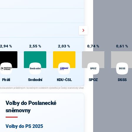
2,94 %
2,55 %
2,03 %
0,74 %
0,61 %
Svobodní
SPOZ
DSSS
Piráti
Svobodní
KDU-ČSL
SPOZ
DSSS
Volby do Poslanecké
sněmovny
Volby do PS 2025