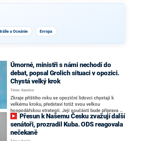
rálie a Oceánie
Evropa
Úmorné, ministři s námi nechodí do
debat, popsal Grolich situaci v opozici.
Chystá velký krok
Téma: Opozice
Zkraje příštího roku se opoziční lidovci chystají k
velkému kroku, představí totiž svou velkou
hospodářskou strategii. Její součástí bude příprava na
Přesun k Našemu Česku zvažují další
stárnutí populace, řekl ve středu na setkání s novináři
nový předseda lidovců Jan Grolich. Ten zároveň v
senátoři, prozradil Kuba. ODS reagovala
senátních volbách kandiduje ve Vyškově. Popsal i
nečekaně
aktivitu opozice, o níž vládní strany nebo političtí