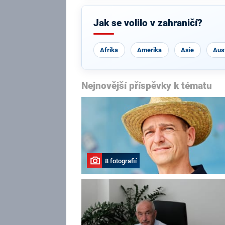
Jak se volilo v zahraničí?
Afrika
Amerika
Asie
Aust
Nejnovější příspěvky k tématu
8 fotografií