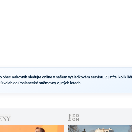
výsledky než ve zbytku republiky.
obec Rakovník sledujte online v našem výsledkovém servisu. Zjistíte, kolik lidí 
ů voleb do Poslanecké sněmovny v jiných letech.