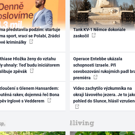
ma představila podzim: startuje
Tank KV-1 Němce dokonale
ma sport, vrací se Polabí, Zrádci
zaskočil
ové kriminálky
thiase Hložka ženy do vztahu
Operace Entebbe ukázala
dy uhnaly: Teď budu iniciátorem
schopnosti Izraele. Při
 slibuje zpěvák
osvobozování rukojmích padl br
premiéra
zloučení s Glenem Hansardem:
Video zachytilo výzkumníka na
outěná rakev, dojemná řeč Bona
okraji lávového jezera. Je to jak
zpěv Irglové s Vedderem
pohled do Slunce, hlásil vzruše