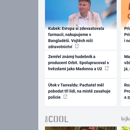
Kubek: Evropa si zdevastovala
Pri
farmacii, nakupujeme v
Pri
Bangladéši. Vojtěch ničí
i n
zdravotnictví
Zemřel známý hudebník a
Ma
producent Orbit. Spolupracoval s
vž
hvězdami jako Madonna a U2
já,
Útok v Tanvaldu: Pachatel měl
Ro
pobodat tři lidi, na místě zasahuje
Pr
policie
a 