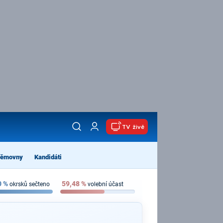
TV živě
němovny
Kandidáti
0
%
59,48
%
okrsků sečteno
volební účast