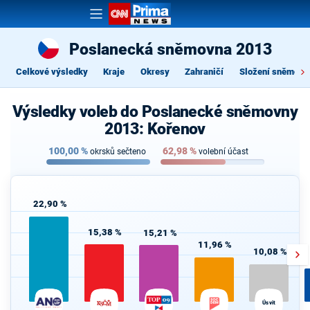
Poslanecká sněmovna 2013
Celkové výsledky
Kraje
Okresy
Zahraničí
Složení sněmovn
Výsledky voleb do Poslanecké sněmovny
2013: Kořenov
100,00
%
62,98
%
okrsků sečteno
volební účast
22,90 %
15,38 %
15,21 %
11,96 %
10,08 %
Úsvit