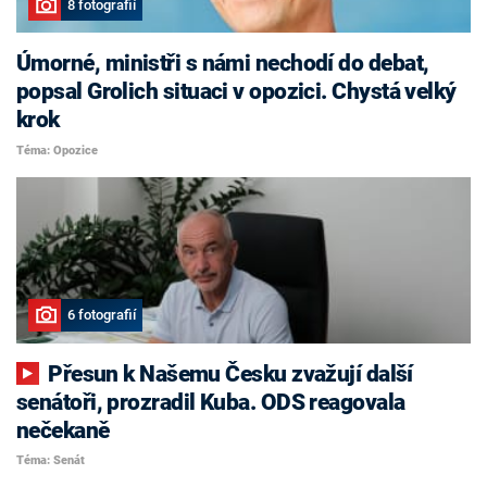
8 fotografií
Úmorné, ministři s námi nechodí do debat,
popsal Grolich situaci v opozici. Chystá velký
krok
Téma: Opozice
6 fotografií
Přesun k Našemu Česku zvažují další
senátoři, prozradil Kuba. ODS reagovala
nečekaně
Téma: Senát