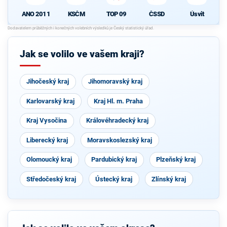
ANO 2011
KSČM
TOP 09
ČSSD
Úsvit
Jak se volilo ve vašem kraji?
Jihočeský kraj
Jihomoravský kraj
Karlovarský kraj
Kraj Hl. m. Praha
Kraj Vysočina
Královéhradecký kraj
Liberecký kraj
Moravskoslezský kraj
Olomoucký kraj
Pardubický kraj
Plzeňský kraj
Středočeský kraj
Ústecký kraj
Zlínský kraj