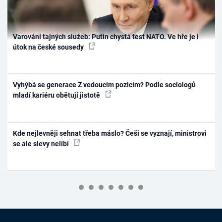
Varování tajných služeb: Putin chystá test NATO. Ve hře je i
útok na české sousedy
Vyhýbá se generace Z vedoucím pozicím? Podle sociologů
mladí kariéru obětují jistotě
Kde nejlevněji sehnat třeba máslo? Češi se vyznají, ministrovi
se ale slevy nelíbí