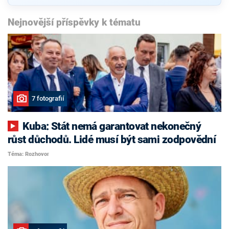
Nejnovější příspěvky k tématu
7 fotografií
Kuba: Stát nemá garantovat nekonečný
růst důchodů. Lidé musí být sami zodpovědní
Téma: Rozhovor