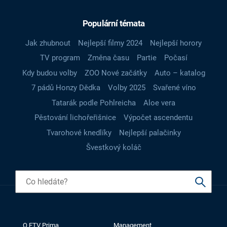
Populární témata
Jak zhubnout
Nejlepší filmy 2024
Nejlepší horory
TV program
Změna času
Partie
Počasí
Kdy budou volby
ZOO Nové začátky
Auto – katalog
7 pádů Honzy Dědka
Volby 2025
Svařené víno
Tatarák podle Pohlreicha
Aloe vera
Pěstování lichořeřišnice
Výpočet ascendentu
Tvarohové knedlíky
Nejlepší palačinky
Švestkový koláč
O FTV Prima
Management