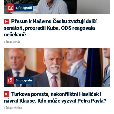
6 fotografií
Přesun k Našemu Česku zvažují další
senátoři, prozradil Kuba. ODS reagovala
nečekaně
Téma: Senát
9 fotografií
Turkova pomsta, nekonfliktní Havlíček i
návrat Klause. Kdo může vyzvat Petra Pavla?
Téma: Politika