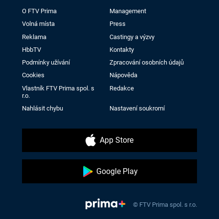
O FTV Prima
Management
Volná místa
Press
Reklama
Castingy a výzvy
HbbTV
Kontakty
Podmínky užívání
Zpracování osobních údajů
Cookies
Nápověda
Vlastník FTV Prima spol. s
Redakce
r.o.
Nahlásit chybu
Nastavení soukromí
App Store
Google Play
© FTV Prima spol. s r.o.