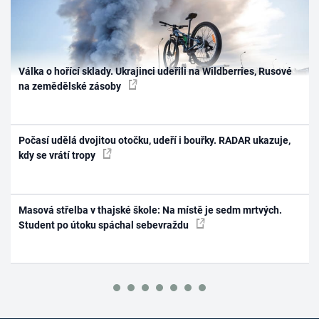
Válka o hořící sklady. Ukrajinci udeřili na Wildberries, Rusové
na zemědělské zásoby
Počasí udělá dvojitou otočku, udeří i bouřky. RADAR ukazuje,
kdy se vrátí tropy
Masová střelba v thajské škole: Na místě je sedm mrtvých.
Student po útoku spáchal sebevraždu