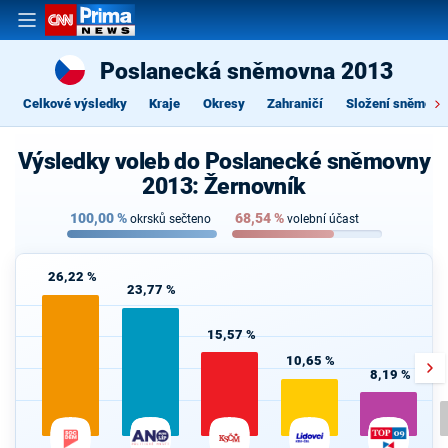
Poslanecká sněmovna 2013
Celkové výsledky
Kraje
Okresy
Zahraničí
Složení sněmovn
Výsledky voleb do Poslanecké sněmovny
2013: Žernovník
100,00
%
68,54
%
okrsků sečteno
volební účast
26,22 %
23,77 %
15,57 %
10,65 %
8,19 %