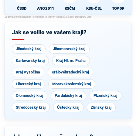
ČSSD
ANO 2011
KSČM
KDU-ČSL
TOP 09
Jak se volilo ve vašem kraji?
Jihočeský kraj
Jihomoravský kraj
Karlovarský kraj
Kraj Hl. m. Praha
Kraj Vysočina
Královéhradecký kraj
Liberecký kraj
Moravskoslezský kraj
Olomoucký kraj
Pardubický kraj
Plzeňský kraj
Středočeský kraj
Ústecký kraj
Zlínský kraj