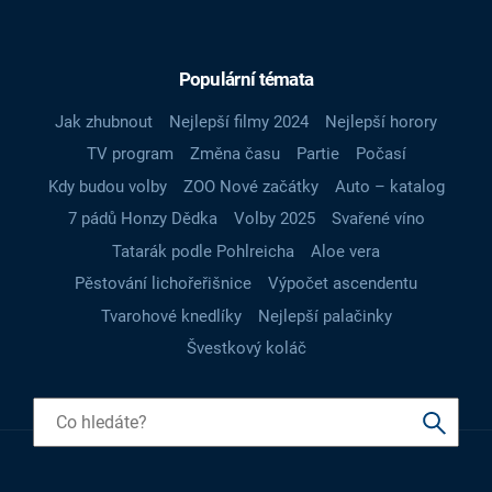
Populární témata
Jak zhubnout
Nejlepší filmy 2024
Nejlepší horory
TV program
Změna času
Partie
Počasí
Kdy budou volby
ZOO Nové začátky
Auto – katalog
7 pádů Honzy Dědka
Volby 2025
Svařené víno
Tatarák podle Pohlreicha
Aloe vera
Pěstování lichořeřišnice
Výpočet ascendentu
Tvarohové knedlíky
Nejlepší palačinky
Švestkový koláč