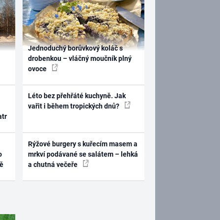
Jednoduchý borůvkový koláč s
drobenkou – vláčný moučník plný
ovoce
Léto bez přehřáté kuchyně. Jak
vařit i během tropických dnů?
atr
Rýžové burgery s kuřecím masem a
o
mrkví podávané se salátem – lehká
ně
a chutná večeře