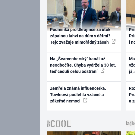
Podmínka pro Ukrajince za útok
Pri
zápalnou lahví na dům s dětmi?
Pri
Tejc zvažuje mimořádný zásah
i n
Na „Švarcenberský“ kanál už
Ma
neodbočíte. Chyba vydržela 30 let,
vž
teď ceduli celou odstraní
já,
Zemřela známá influencerka.
Ro
Towleová podlehla vzácné a
Pr
zákeřné nemoci
a 