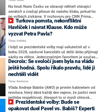
Téma: Senát
komentátoři mluví jako o slabé a v defenzivě. „Je to
úmorná práce upozorňovat na chyby vlády. Ministři s
Na hnutí Naše Česko se obracejí někteří stávající
námi navíc nechodí do debat. Chceme ale ukazovat
senátoři a zvažují přesun do našeho klubu, pokud ho
svoje témata,“ odpověděl Grolich na dotaz CNN Prima
po volbách získáme. V rozhovoru pro CNN Prima
Turkova pomsta, nekonfliktní
NEWS.
NEWS to řekl zakladatel hnutí a jihočeský hejtman
Martin Kuba. Konkrétní nebyl, ale získat by takto mohl
Havlíček i návrat Klause. Kdo může
například senátora Zdeňka Hrabu, který je dnes
vyzvat Petra Pavla?
součástí klubu ODS a TOP 09. Hraba to na dotaz
Téma: Politika
redakce nevyloučil. Předseda klubu senátorů ODS
Zdeněk Nytra redakci řekl, že počítá s odchodem
I když se prezidentské volby mají uskutečnit až v
některých senátorů z klubu a že Naše Česko není
lednu 2028, sázkové kanceláře už delší dobu přijímají
nepřítel, ale soupeř.
sázky na vítěze. Jednoznačným favoritem je současná
Decroix: Se svoločí jsem byla na vládu
hlava státu Petr Pavel. Daleko za ním pak bookmakeři
zmiňují dva výrazné politiky ANO, tedy premiéra
ještě hodná. Spolu říkalo pravdu, lidé ji
Andreje Babiše a ministra průmyslu Karla Havlíčka.
nechtěli vidět
Oblíbeným tipem samotných sázkařů je poslanec za
Téma: Rozhovor
Motoristy Filip Turek. Politolog Jan Kubáček nicméně
o případné kandidatuře kohokoliv ze zmíněné trojice
Vláda Andreje Babiše (ANO) je prvním kabinetem od
značně pochybuje. Podle něj současná koalice dosud
revoluce, který dává každý den najevo, že justici není
nemá osobu, která by Pavlovi mohla konkurovat.
potřeba respektovat. Alespoň to si myslí stínová
Prezidentské volby: Bude se
ministryně spravedlnosti ODS Eva Decroix. V
rozhovoru pro CNN Prima NEWS si nebrala servítky
opakovat duel Pavel vs. Babiš? Experti