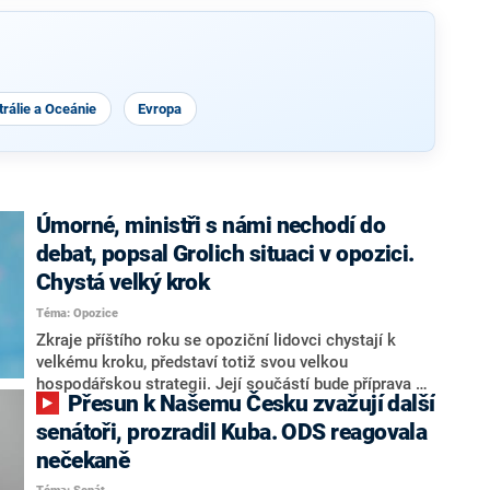
rálie a Oceánie
Evropa
Úmorné, ministři s námi nechodí do
debat, popsal Grolich situaci v opozici.
Chystá velký krok
Téma: Opozice
Zkraje příštího roku se opoziční lidovci chystají k
velkému kroku, představí totiž svou velkou
hospodářskou strategii. Její součástí bude příprava na
Přesun k Našemu Česku zvažují další
stárnutí populace, řekl ve středu na setkání s novináři
nový předseda lidovců Jan Grolich. Ten zároveň v
senátoři, prozradil Kuba. ODS reagovala
senátních volbách kandiduje ve Vyškově. Popsal i
nečekaně
aktivitu opozice, o níž vládní strany nebo političtí