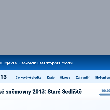
í
Objevte Česko
Jak ušetřit
Sport
Počasí
013
Celkové výsledky
Kraje
Okresy
Zahraničí
Složení s
ké sněmovny 2013: Staré Sedliště
100,0