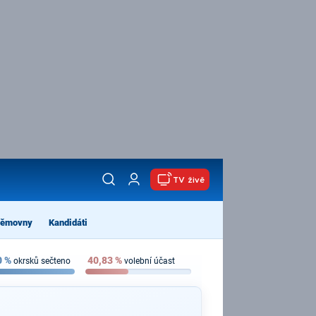
TV živě
němovny
Kandidáti
0
%
40,83
%
okrsků sečteno
volební účast