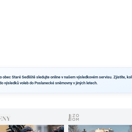
výsledky než ve zbytku republiky.
obec Staré Sedliště sledujte online v našem výsledkovém servisu. Zjistíte, kolik
do výsledků voleb do Poslanecké sněmovny v jiných letech.