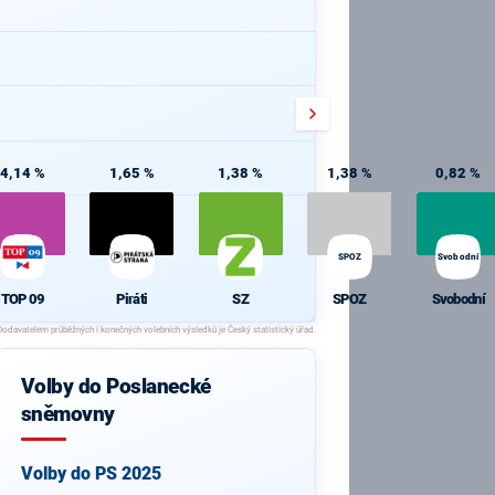
4,14 %
1,65 %
1,38 %
1,38 %
0,82 %
SPOZ
Svobodní
TOP 09
Piráti
SZ
SPOZ
Svobodní
Volby do Poslanecké
sněmovny
Volby do PS 2025