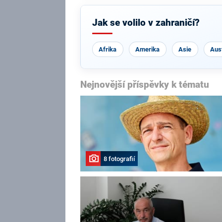
Jak se volilo v zahraničí?
Afrika
Amerika
Asie
Aust
Nejnovější příspěvky k tématu
8 fotografií