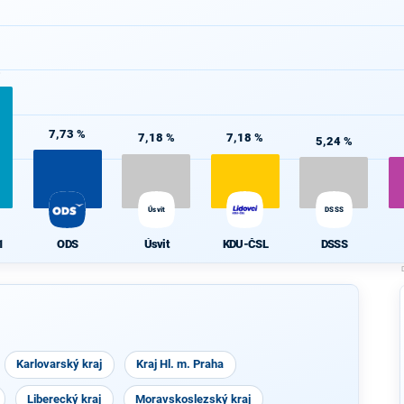
%
7,73 %
7,18 %
7,18 %
5,24 %
Úsvit
DSSS
1
ODS
Úsvit
KDU-ČSL
DSSS
Karlovarský kraj
Kraj Hl. m. Praha
Liberecký kraj
Moravskoslezský kraj