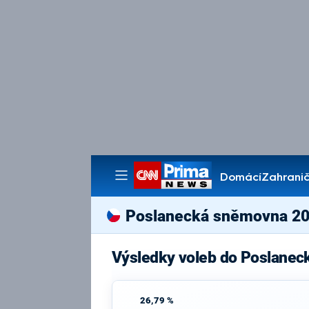
Domácí
Zahranič
Pořady
Poslanecká sněmovna 2
Výsledky voleb do Poslanec
26,79 %