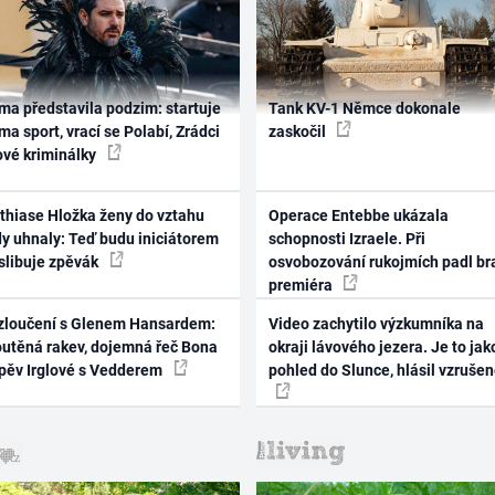
ma představila podzim: startuje
Tank KV-1 Němce dokonale
ma sport, vrací se Polabí, Zrádci
zaskočil
ové kriminálky
thiase Hložka ženy do vztahu
Operace Entebbe ukázala
dy uhnaly: Teď budu iniciátorem
schopnosti Izraele. Při
 slibuje zpěvák
osvobozování rukojmích padl br
premiéra
zloučení s Glenem Hansardem:
Video zachytilo výzkumníka na
outěná rakev, dojemná řeč Bona
okraji lávového jezera. Je to jak
zpěv Irglové s Vedderem
pohled do Slunce, hlásil vzruše