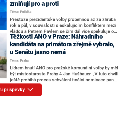
ohledně politického výkonu svého nástupce Jeronýma
zmiňují pro a proti
Tejce (za ANO) či vládní zmocněnkyně pro lidská
Téma: Politika
práva Taťány Malé (ANO). Označením „svoloč“ na
adresu vlády prý byla ještě hodná. Decroix se také
Přestože prezidentské volby proběhnou až za zhruba
vrátila k volební porážce koalice Spolu či promluvila o
rok a půl, v souvislosti s eskalujícím konfliktem mezi
hnutí Naše Česko Martina Kuby.
vládou a Petrem Pavlem se čím dál více spekuluje o
Těžkosti ANO v Praze: Náhradního
tom, koho by do bitvy o Hrad mohla vyslat současná
koalice. Někteří političtí komentátoři znovu vytahují
kandidáta na primátora zřejmě vybralo,
jméno premiéra Andreje Babiše (ANO). Jak moc je
u Senátu jasno nemá
pravděpodobné, že se v prezidentských volbách 2028
Téma: Praha
bude znovu opakovat souboj z roku 2023?
Lídrem hnutí ANO pro pražské komunální volby by měl
být místostarosta Prahy 4 Jan Hušbauer. „V tuto chvíli
ještě probíhá proces schválení finální nominace pana
Jana Hušbauera Výborem hnutí ANO,“ uvedl pro
ší příspěvky
redakci místopředseda pražského ANO Martin
Benkovič. O Hušbauerovi se spekulovalo jako o
náhradníkovi v čele pražské kandidátky poté, co
rezignoval po sérii nejasností v majetkových
přiznáních a pořizování bytů Ondřej Prokop. Zároveň
ale stále není jasné, kdo bude za ANO kandidovat ve
dvou ze tří pražských obvodů do horní komory
parlamentu. ANO má v Praze dlouhodobě horší