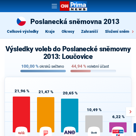
Poslanecká sněmovna 2013
Celkové výsledky
Kraje
Okresy
Zahraničí
Složení sněmovn
Výsledky voleb do Poslanecké sněmovny
2013: Loučovice
100,00
%
44,94
%
okrsků sečteno
volební účast
21,96 %
21,47 %
20,65 %
10,49 %
6,22 %
Úsvit