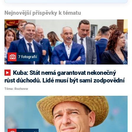
Nejnovější příspěvky k tématu
7 fotografií
Kuba: Stát nemá garantovat nekonečný
růst důchodů. Lidé musí být sami zodpovědní
Téma: Rozhovor