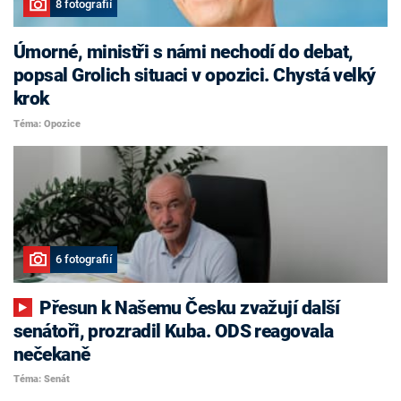
8 fotografií
Úmorné, ministři s námi nechodí do debat,
popsal Grolich situaci v opozici. Chystá velký
krok
Téma: Opozice
6 fotografií
Přesun k Našemu Česku zvažují další
senátoři, prozradil Kuba. ODS reagovala
nečekaně
Téma: Senát