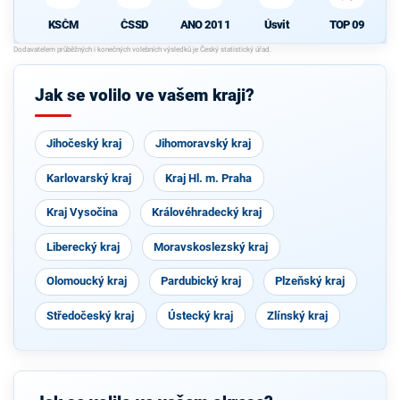
KSČM
ČSSD
ANO 2011
Úsvit
TOP 09
Jak se volilo ve vašem kraji?
Jihočeský kraj
Jihomoravský kraj
Karlovarský kraj
Kraj Hl. m. Praha
Kraj Vysočina
Královéhradecký kraj
Liberecký kraj
Moravskoslezský kraj
Olomoucký kraj
Pardubický kraj
Plzeňský kraj
Středočeský kraj
Ústecký kraj
Zlínský kraj