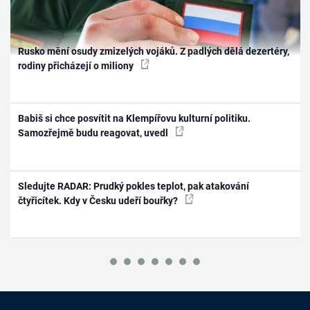
Rusko mění osudy zmizelých vojáků. Z padlých dělá dezertéry,
rodiny přicházejí o miliony
Babiš si chce posvítit na Klempířovu kulturní politiku.
Samozřejmě budu reagovat, uvedl
Sledujte RADAR: Prudký pokles teplot, pak atakování
čtyřicítek. Kdy v Česku udeří bouřky?