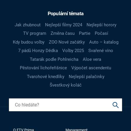
Populární témata
Jak zhubnout
Nejlepší filmy 2024
Nejlepší horory
TV program
Změna času
Partie
Počasí
Kdy budou volby
ZOO Nové začátky
Auto – katalog
7 pádů Honzy Dědka
Volby 2025
Svařené víno
Tatarák podle Pohlreicha
Aloe vera
Pěstování lichořeřišnice
Výpočet ascendentu
Tvarohové knedlíky
Nejlepší palačinky
Švestkový koláč
O FTV Prima
Management