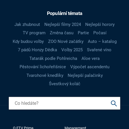
Populární témata
Jak zhubnout
Nejlepší filmy 2024
Nejlepší horory
TV program
Změna času
Partie
Počasí
Kdy budou volby
ZOO Nové začátky
Auto – katalog
7 pádů Honzy Dědka
Volby 2025
Svařené víno
Tatarák podle Pohlreicha
Aloe vera
Pěstování lichořeřišnice
Výpočet ascendentu
Tvarohové knedlíky
Nejlepší palačinky
Švestkový koláč
O FTV Prima
Management