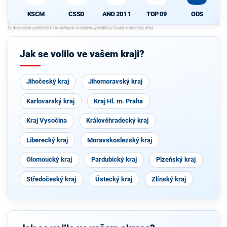
KSČM
ČSSD
ANO 2011
TOP 09
ODS
Jak se volilo ve vašem kraji?
Jihočeský kraj
Jihomoravský kraj
Karlovarský kraj
Kraj Hl. m. Praha
Kraj Vysočina
Královéhradecký kraj
Liberecký kraj
Moravskoslezský kraj
Olomoucký kraj
Pardubický kraj
Plzeňský kraj
Středočeský kraj
Ústecký kraj
Zlínský kraj