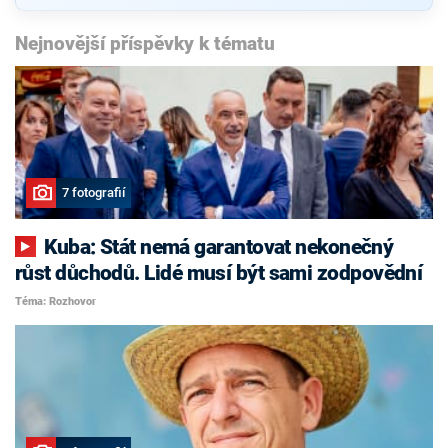
Nejnovější příspěvky k tématu
7 fotografií
Kuba: Stát nemá garantovat nekonečný
růst důchodů. Lidé musí být sami zodpovědní
Téma: Rozhovor