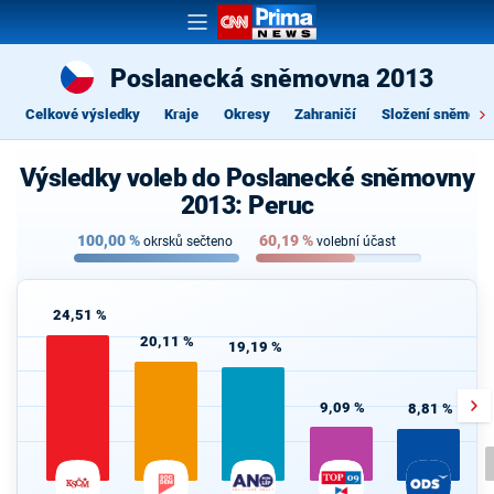
Poslanecká sněmovna 2013
Celkové výsledky
Kraje
Okresy
Zahraničí
Složení sněmovn
Výsledky voleb do Poslanecké sněmovny
2013: Peruc
100,00
%
60,19
%
okrsků sečteno
volební účast
24,51 %
20,11 %
19,19 %
9,09 %
8,81 %