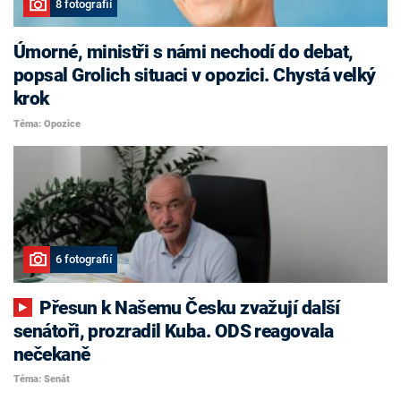
8 fotografií
Úmorné, ministři s námi nechodí do debat,
popsal Grolich situaci v opozici. Chystá velký
krok
Téma: Opozice
6 fotografií
Přesun k Našemu Česku zvažují další
senátoři, prozradil Kuba. ODS reagovala
nečekaně
Téma: Senát