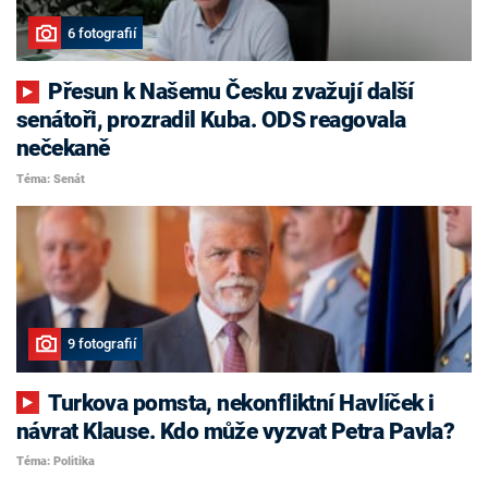
6 fotografií
Přesun k Našemu Česku zvažují další
senátoři, prozradil Kuba. ODS reagovala
nečekaně
Téma: Senát
9 fotografií
Turkova pomsta, nekonfliktní Havlíček i
návrat Klause. Kdo může vyzvat Petra Pavla?
Téma: Politika