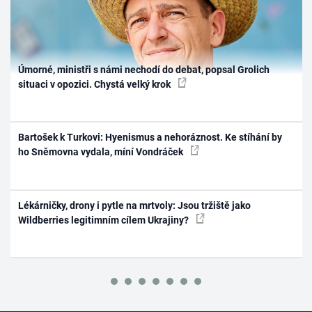
Úmorné, ministři s námi nechodí do debat, popsal Grolich
situaci v opozici. Chystá velký krok
Bartošek k Turkovi: Hyenismus a nehoráznost. Ke stíhání by
ho Sněmovna vydala, míní Vondráček
Lékárničky, drony i pytle na mrtvoly: Jsou tržiště jako
Wildberries legitimním cílem Ukrajiny?