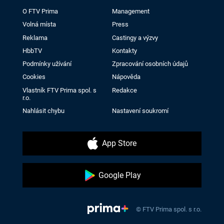
O FTV Prima
Management
Volná místa
Press
Reklama
Castingy a výzvy
HbbTV
Kontakty
Podmínky užívání
Zpracování osobních údajů
Cookies
Nápověda
Vlastník FTV Prima spol. s
Redakce
r.o.
Nahlásit chybu
Nastavení soukromí
App Store
Google Play
© FTV Prima spol. s r.o.