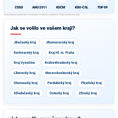
ČSSD
ANO 2011
KSČM
KDU-ČSL
TOP 09
Jak se volilo ve vašem kraji?
Jihočeský kraj
Jihomoravský kraj
Karlovarský kraj
Kraj Hl. m. Praha
Kraj Vysočina
Královéhradecký kraj
Liberecký kraj
Moravskoslezský kraj
Olomoucký kraj
Pardubický kraj
Plzeňský kraj
Středočeský kraj
Ústecký kraj
Zlínský kraj