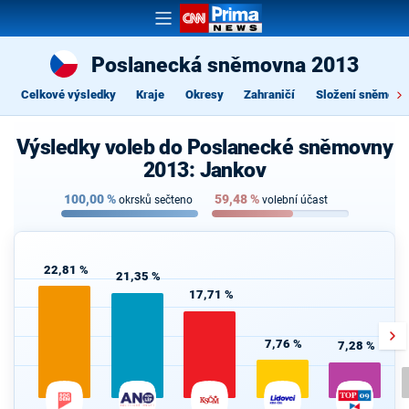
Poslanecká sněmovna 2013
Celkové výsledky
Kraje
Okresy
Zahraničí
Složení sněmovn
Výsledky voleb do Poslanecké sněmovny
2013: Jankov
100,00
%
59,48
%
okrsků sečteno
volební účast
22,81 %
21,35 %
17,71 %
7,76 %
7,28 %