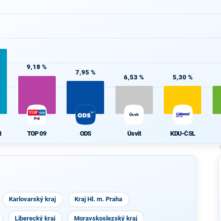
%
9,18 %
7,95 %
6,53 %
5,30 %
Úsvit
1
TOP 09
ODS
Úsvit
KDU-ČSL
Karlovarský kraj
Kraj Hl. m. Praha
Liberecký kraj
Moravskoslezský kraj