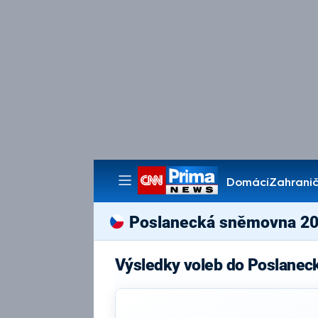
Domácí
Zahranič
Pořady
Poslanecká sněmovna 2
Výsledky voleb do Poslanec