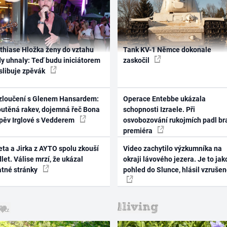
thiase Hložka ženy do vztahu
Tank KV-1 Němce dokonale
dy uhnaly: Teď budu iniciátorem
zaskočil
 slibuje zpěvák
zloučení s Glenem Hansardem:
Operace Entebbe ukázala
outěná rakev, dojemná řeč Bona
schopnosti Izraele. Při
zpěv Irglové s Vedderem
osvobozování rukojmích padl br
premiéra
ta a Jirka z AYTO spolu zkouší
Video zachytilo výzkumníka na
let. Válise mrzí, že ukázal
okraji lávového jezera. Je to jak
atné stránky
pohled do Slunce, hlásil vzruše