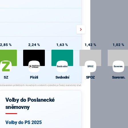
2,85 %
2,24 %
1,63 %
1,42 %
1,02 %
Svobodní
SPOZ
Suveren.
SZ
Piráti
Svobodní
SPOZ
Suveren.
Volby do Poslanecké
sněmovny
Volby do PS 2025