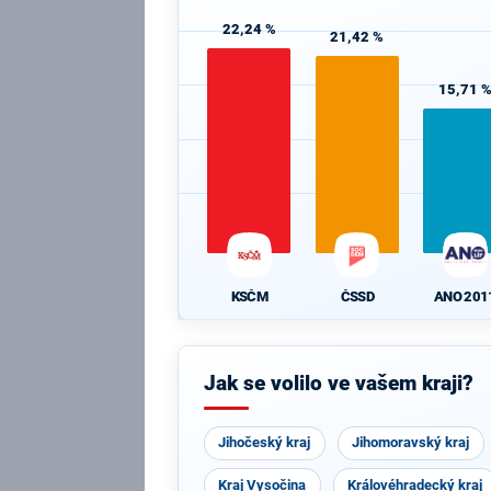
22,24 %
21,42 %
15,71 
KSČM
ČSSD
ANO 201
Jak se volilo ve vašem kraji?
Jihočeský kraj
Jihomoravský kraj
Kraj Vysočina
Královéhradecký kraj