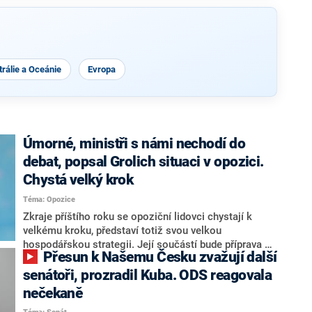
rálie a Oceánie
Evropa
Úmorné, ministři s námi nechodí do
debat, popsal Grolich situaci v opozici.
Chystá velký krok
Téma: Opozice
Zkraje příštího roku se opoziční lidovci chystají k
velkému kroku, představí totiž svou velkou
hospodářskou strategii. Její součástí bude příprava na
Přesun k Našemu Česku zvažují další
stárnutí populace, řekl ve středu na setkání s novináři
nový předseda lidovců Jan Grolich. Ten zároveň v
senátoři, prozradil Kuba. ODS reagovala
senátních volbách kandiduje ve Vyškově. Popsal i
nečekaně
aktivitu opozice, o níž vládní strany nebo političtí