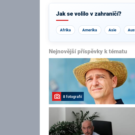
Jak se volilo v zahraničí?
Afrika
Amerika
Asie
Aust
Nejnovější příspěvky k tématu
8 fotografií