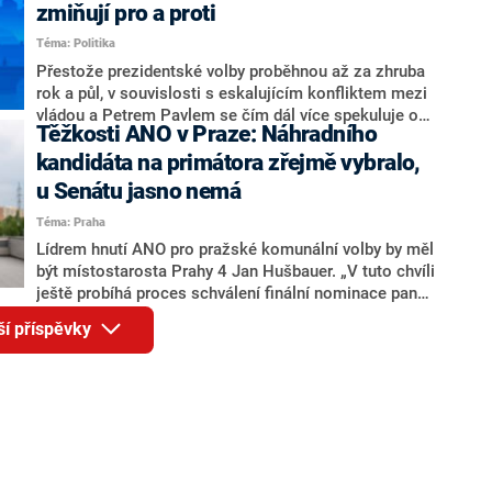
ohledně politického výkonu svého nástupce Jeronýma
zmiňují pro a proti
Tejce (za ANO) či vládní zmocněnkyně pro lidská
Téma: Politika
práva Taťány Malé (ANO). Označením „svoloč“ na
adresu vlády prý byla ještě hodná. Decroix se také
Přestože prezidentské volby proběhnou až za zhruba
vrátila k volební porážce koalice Spolu či promluvila o
rok a půl, v souvislosti s eskalujícím konfliktem mezi
hnutí Naše Česko Martina Kuby.
vládou a Petrem Pavlem se čím dál více spekuluje o
Těžkosti ANO v Praze: Náhradního
tom, koho by do bitvy o Hrad mohla vyslat současná
koalice. Někteří političtí komentátoři znovu vytahují
kandidáta na primátora zřejmě vybralo,
jméno premiéra Andreje Babiše (ANO). Jak moc je
u Senátu jasno nemá
pravděpodobné, že se v prezidentských volbách 2028
Téma: Praha
bude znovu opakovat souboj z roku 2023?
Lídrem hnutí ANO pro pražské komunální volby by měl
být místostarosta Prahy 4 Jan Hušbauer. „V tuto chvíli
ještě probíhá proces schválení finální nominace pana
Jana Hušbauera Výborem hnutí ANO,“ uvedl pro
ší příspěvky
redakci místopředseda pražského ANO Martin
Benkovič. O Hušbauerovi se spekulovalo jako o
náhradníkovi v čele pražské kandidátky poté, co
rezignoval po sérii nejasností v majetkových
přiznáních a pořizování bytů Ondřej Prokop. Zároveň
ale stále není jasné, kdo bude za ANO kandidovat ve
dvou ze tří pražských obvodů do horní komory
parlamentu. ANO má v Praze dlouhodobě horší