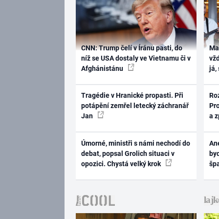
CNN: Trump čelí v Íránu pasti, do
Ma
níž se USA dostaly ve Vietnamu či v
vž
Afghánistánu
já,
Tragédie v Hranické propasti. Při
Ro
potápění zemřel letecký záchranář
Pr
Jan
a 
Úmorné, ministři s námi nechodí do
Ane
debat, popsal Grolich situaci v
byd
opozici. Chystá velký krok
šp