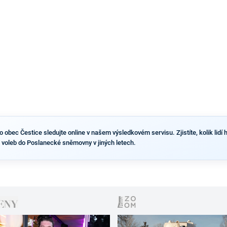
výsledky než ve zbytku republiky.
obec Čestice sledujte online v našem výsledkovém servisu. Zjistíte, kolik lidí h
 voleb do Poslanecké sněmovny v jiných letech.