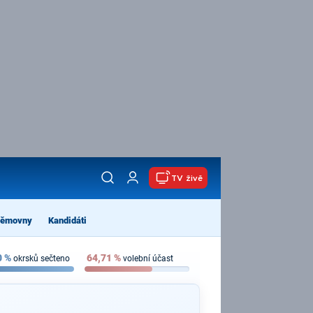
TV živě
němovny
Kandidáti
0
%
64,71
%
okrsků sečteno
volební účast