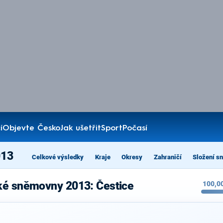
í
Objevte Česko
Jak ušetřit
Sport
Počasí
013
Celkové výsledky
Kraje
Okresy
Zahraničí
Složení s
ké sněmovny 2013: Čestice
100,0