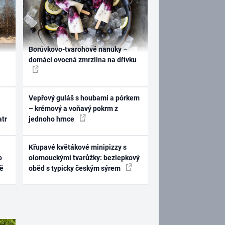
Borůvkovo-tvarohové nanuky –
domácí ovocná zmrzlina na dřívku
Vepřový guláš s houbami a pórkem
– krémový a voňavý pokrm z
atr
jednoho hrnce
Křupavé květákové minipizzy s
o
olomouckými tvarůžky: bezlepkový
ně
oběd s typicky českým sýrem