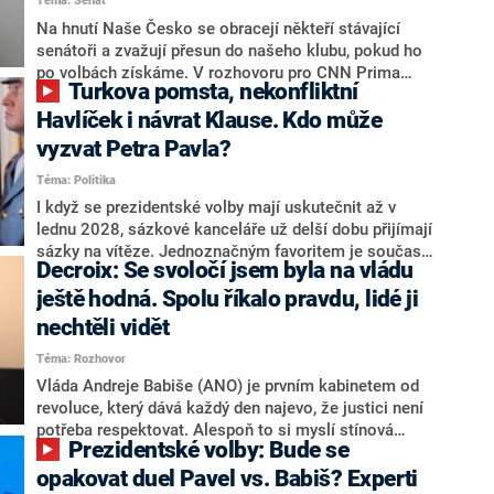
Téma: Senát
komentátoři mluví jako o slabé a v defenzivě. „Je to
úmorná práce upozorňovat na chyby vlády. Ministři s
Na hnutí Naše Česko se obracejí někteří stávající
námi navíc nechodí do debat. Chceme ale ukazovat
senátoři a zvažují přesun do našeho klubu, pokud ho
svoje témata,“ odpověděl Grolich na dotaz CNN Prima
po volbách získáme. V rozhovoru pro CNN Prima
Turkova pomsta, nekonfliktní
NEWS.
NEWS to řekl zakladatel hnutí a jihočeský hejtman
Martin Kuba. Konkrétní nebyl, ale získat by takto mohl
Havlíček i návrat Klause. Kdo může
například senátora Zdeňka Hrabu, který je dnes
vyzvat Petra Pavla?
součástí klubu ODS a TOP 09. Hraba to na dotaz
Téma: Politika
redakce nevyloučil. Předseda klubu senátorů ODS
Zdeněk Nytra redakci řekl, že počítá s odchodem
I když se prezidentské volby mají uskutečnit až v
některých senátorů z klubu a že Naše Česko není
lednu 2028, sázkové kanceláře už delší dobu přijímají
nepřítel, ale soupeř.
sázky na vítěze. Jednoznačným favoritem je současná
Decroix: Se svoločí jsem byla na vládu
hlava státu Petr Pavel. Daleko za ním pak bookmakeři
zmiňují dva výrazné politiky ANO, tedy premiéra
ještě hodná. Spolu říkalo pravdu, lidé ji
Andreje Babiše a ministra průmyslu Karla Havlíčka.
nechtěli vidět
Oblíbeným tipem samotných sázkařů je poslanec za
Téma: Rozhovor
Motoristy Filip Turek. Politolog Jan Kubáček nicméně
o případné kandidatuře kohokoliv ze zmíněné trojice
Vláda Andreje Babiše (ANO) je prvním kabinetem od
značně pochybuje. Podle něj současná koalice dosud
revoluce, který dává každý den najevo, že justici není
nemá osobu, která by Pavlovi mohla konkurovat.
potřeba respektovat. Alespoň to si myslí stínová
Prezidentské volby: Bude se
ministryně spravedlnosti ODS Eva Decroix. V
rozhovoru pro CNN Prima NEWS si nebrala servítky
opakovat duel Pavel vs. Babiš? Experti