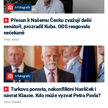
6 fotografií
Přesun k Našemu Česku zvažují další
senátoři, prozradil Kuba. ODS reagovala
nečekaně
Téma: Senát
9 fotografií
Turkova pomsta, nekonfliktní Havlíček i
návrat Klause. Kdo může vyzvat Petra Pavla?
Téma: Politika