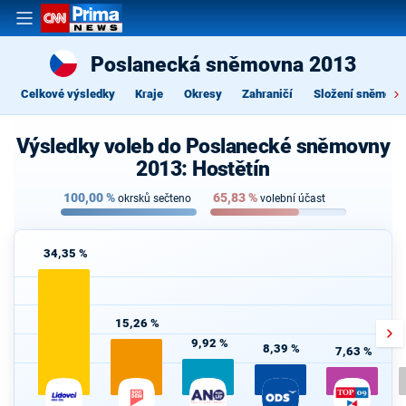
Poslanecká sněmovna 2013
Celkové výsledky
Kraje
Okresy
Zahraničí
Složení sněmovn
Výsledky voleb do Poslanecké sněmovny
2013: Hostětín
100,00
%
65,83
%
okrsků sečteno
volební účast
34,35 %
15,26 %
9,92 %
8,39 %
7,63 %