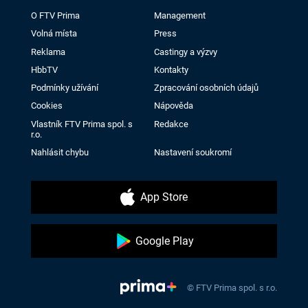
O FTV Prima
Management
Volná místa
Press
Reklama
Castingy a výzvy
HbbTV
Kontakty
Podmínky užívání
Zpracování osobních údajů
Cookies
Nápověda
Vlastník FTV Prima spol. s
Redakce
r.o.
Nahlásit chybu
Nastavení soukromí
App Store
Google Play
© FTV Prima spol. s r.o.