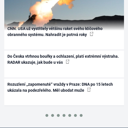
CNN: USA už vystřílely většinu raket svého klíčového
obranného systému. Nahradit je potrvá roky
Do Česka vtrhnou bouřky a ochlazení, platí extrémní výstraha.
RADAR ukazuje, jak bude u vás
Rozuzlení „zapomenuté“ vraždy v Praze: DNA po 15 letech
ukázala na podezřelého. Měl ubodat muže