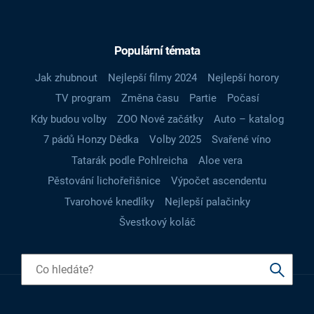
Populární témata
Jak zhubnout
Nejlepší filmy 2024
Nejlepší horory
TV program
Změna času
Partie
Počasí
Kdy budou volby
ZOO Nové začátky
Auto – katalog
7 pádů Honzy Dědka
Volby 2025
Svařené víno
Tatarák podle Pohlreicha
Aloe vera
Pěstování lichořeřišnice
Výpočet ascendentu
Tvarohové knedlíky
Nejlepší palačinky
Švestkový koláč