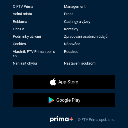
O FTV Prima
Management
Volná místa
Press
Reklama
Castingy a výzvy
HbbTV
Kontakty
Podmínky užívání
Zpracování osobních údajů
Cookies
Nápověda
Vlastník FTV Prima spol. s
Redakce
r.o.
Nahlásit chybu
Nastavení soukromí
App Store
Google Play
© FTV Prima spol. s r.o.