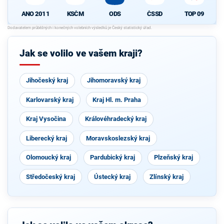
ANO 2011
KSČM
ODS
ČSSD
TOP 09
Jak se volilo ve vašem kraji?
Jihočeský kraj
Jihomoravský kraj
Karlovarský kraj
Kraj Hl. m. Praha
Kraj Vysočina
Královéhradecký kraj
Liberecký kraj
Moravskoslezský kraj
Olomoucký kraj
Pardubický kraj
Plzeňský kraj
Středočeský kraj
Ústecký kraj
Zlínský kraj