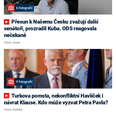
6 fotografií
Přesun k Našemu Česku zvažují další
senátoři, prozradil Kuba. ODS reagovala
nečekaně
Téma: Senát
9 fotografií
Turkova pomsta, nekonfliktní Havlíček i
návrat Klause. Kdo může vyzvat Petra Pavla?
Téma: Politika