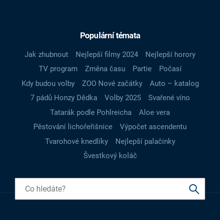
Populární témata
Jak zhubnout
Nejlepší filmy 2024
Nejlepší horory
TV program
Změna času
Partie
Počasí
Kdy budou volby
ZOO Nové začátky
Auto – katalog
7 pádů Honzy Dědka
Volby 2025
Svařené víno
Tatarák podle Pohlreicha
Aloe vera
Pěstování lichořeřišnice
Výpočet ascendentu
Tvarohové knedlíky
Nejlepší palačinky
Švestkový koláč