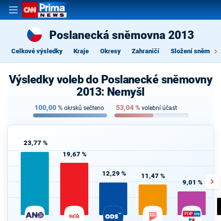
Poslanecká sněmovna 2013
Celkové výsledky
Kraje
Okresy
Zahraničí
Složení sněmovn
Výsledky voleb do Poslanecké sněmovny
2013: Nemyšl
100,00
%
53,04
%
okrsků sečteno
volební účast
23,77 %
19,67 %
12,29 %
11,47 %
9,01 %