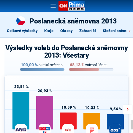
Poslanecká sněmovna 2013
Celkové výsledky
Kraje
Okresy
Zahraničí
Složení sněmovn
Výsledky voleb do Poslanecké sněmovny
2013: Všestary
100,00
%
68,13
%
okrsků sečteno
volební účast
23,51 %
20,93 %
10,59 %
10,33 %
9,56 %