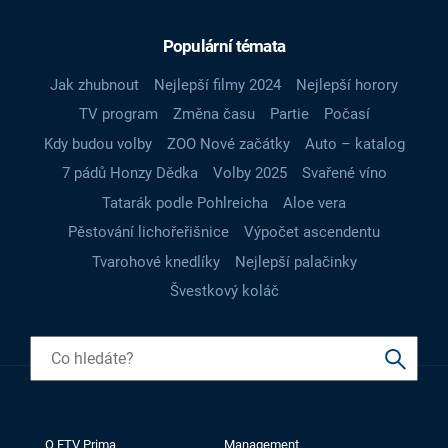
Populární témata
Jak zhubnout
Nejlepší filmy 2024
Nejlepší horory
TV program
Změna času
Partie
Počasí
Kdy budou volby
ZOO Nové začátky
Auto – katalog
7 pádů Honzy Dědka
Volby 2025
Svařené víno
Tatarák podle Pohlreicha
Aloe vera
Pěstování lichořeřišnice
Výpočet ascendentu
Tvarohové knedlíky
Nejlepší palačinky
Švestkový koláč
O FTV Prima
Management