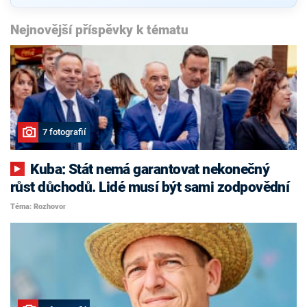
Nejnovější příspěvky k tématu
7 fotografií
Kuba: Stát nemá garantovat nekonečný
růst důchodů. Lidé musí být sami zodpovědní
Téma: Rozhovor