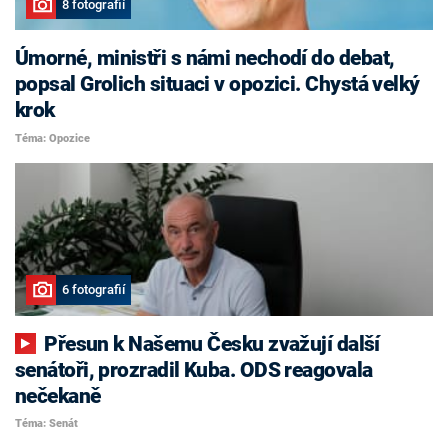
8 fotografií
Úmorné, ministři s námi nechodí do debat,
popsal Grolich situaci v opozici. Chystá velký
krok
Téma: Opozice
6 fotografií
Přesun k Našemu Česku zvažují další
senátoři, prozradil Kuba. ODS reagovala
nečekaně
Téma: Senát