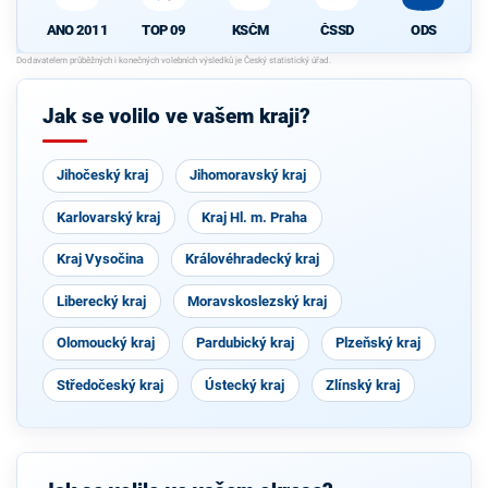
ANO 2011
TOP 09
KSČM
ČSSD
ODS
Jak se volilo ve vašem kraji?
Jihočeský kraj
Jihomoravský kraj
Karlovarský kraj
Kraj Hl. m. Praha
Kraj Vysočina
Královéhradecký kraj
Liberecký kraj
Moravskoslezský kraj
Olomoucký kraj
Pardubický kraj
Plzeňský kraj
Středočeský kraj
Ústecký kraj
Zlínský kraj