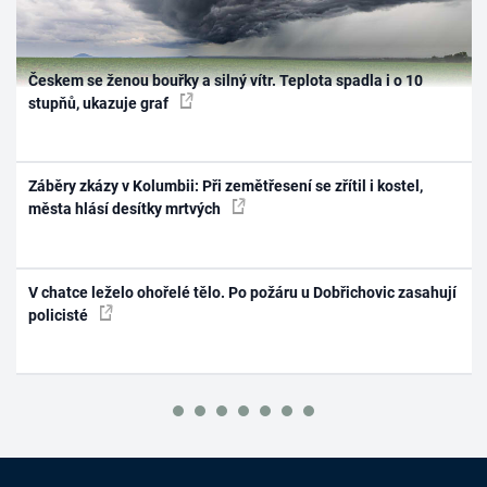
Českem se ženou bouřky a silný vítr. Teplota spadla i o 10
stupňů, ukazuje graf
Záběry zkázy v Kolumbii: Při zemětřesení se zřítil i kostel,
města hlásí desítky mrtvých
V chatce leželo ohořelé tělo. Po požáru u Dobřichovic zasahují
policisté