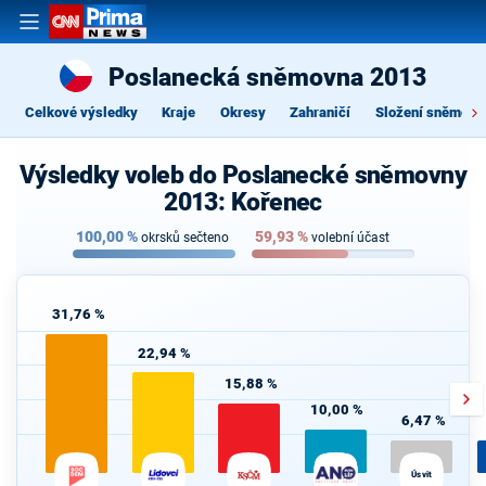
Poslanecká sněmovna 2013
Celkové výsledky
Kraje
Okresy
Zahraničí
Složení sněmovn
Výsledky voleb do Poslanecké sněmovny
2013: Kořenec
100,00
%
59,93
%
okrsků sečteno
volební účast
31,76 %
22,94 %
15,88 %
10,00 %
6,47 %
Úsvit