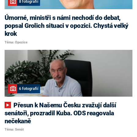
8 fotografií
Úmorné, ministři s námi nechodí do debat,
popsal Grolich situaci v opozici. Chystá velký
krok
Téma: Opozice
6 fotografií
Přesun k Našemu Česku zvažují další
senátoři, prozradil Kuba. ODS reagovala
nečekaně
Téma: Senát