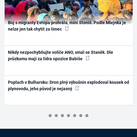
Boj s migranty Evropa prohrála, míní Stoniš. Podle Mlejnka je
nelze jen tak chytit za límec
Nikdy nezpochybňujte voliče ANO, smál se Staněk. Dle
průzkumu mají za lídra opozice Babiše
Poplach v Bulharsku: Dron plný výbušnin explodoval kousek od
plynovodu, jeho původ je nejasný