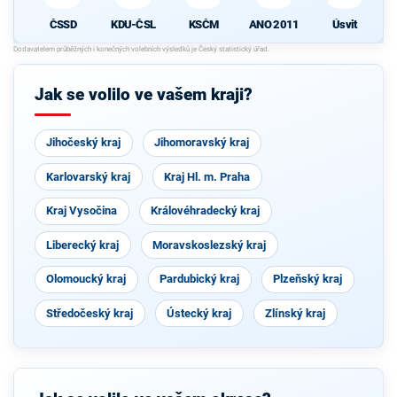
ČSSD
KDU-ČSL
KSČM
ANO 2011
Úsvit
Jak se volilo ve vašem kraji?
Jihočeský kraj
Jihomoravský kraj
Karlovarský kraj
Kraj Hl. m. Praha
Kraj Vysočina
Královéhradecký kraj
Liberecký kraj
Moravskoslezský kraj
Olomoucký kraj
Pardubický kraj
Plzeňský kraj
Středočeský kraj
Ústecký kraj
Zlínský kraj