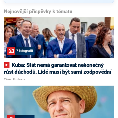
Nejnovější příspěvky k tématu
7 fotografií
Kuba: Stát nemá garantovat nekonečný
růst důchodů. Lidé musí být sami zodpovědní
Téma: Rozhovor