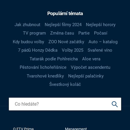
Populární témata
Jak zhubnout
Nejlepší filmy 2024
Nejlepší horory
TV program
Změna času
Partie
Počasí
Kdy budou volby
ZOO Nové začátky
Auto – katalog
7 pádů Honzy Dědka
Volby 2025
Svařené víno
Tatarák podle Pohlreicha
Aloe vera
Pěstování lichořeřišnice
Výpočet ascendentu
Tvarohové knedlíky
Nejlepší palačinky
Švestkový koláč
O FTV Prima
Management