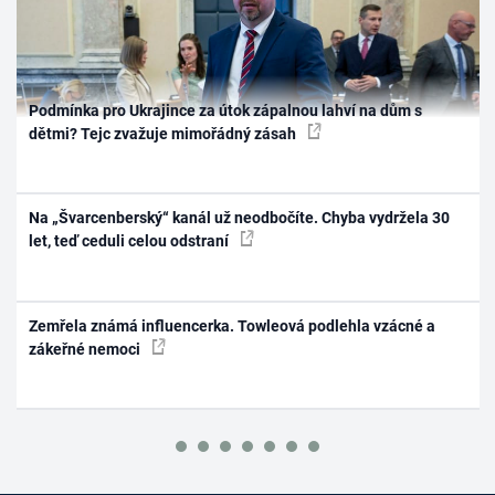
Podmínka pro Ukrajince za útok zápalnou lahví na dům s
dětmi? Tejc zvažuje mimořádný zásah
Na „Švarcenberský“ kanál už neodbočíte. Chyba vydržela 30
let, teď ceduli celou odstraní
Zemřela známá influencerka. Towleová podlehla vzácné a
zákeřné nemoci