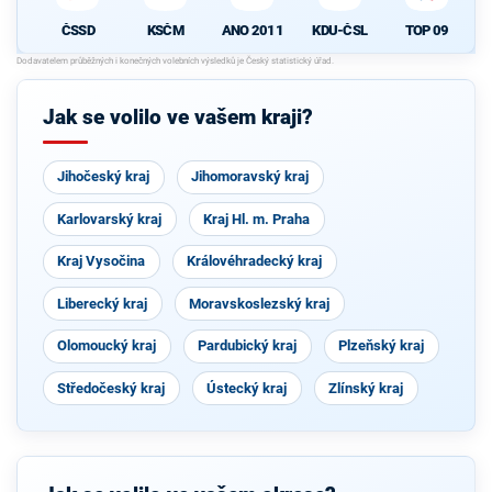
ČSSD
KSČM
ANO 2011
KDU-ČSL
TOP 09
Jak se volilo ve vašem kraji?
Jihočeský kraj
Jihomoravský kraj
Karlovarský kraj
Kraj Hl. m. Praha
Kraj Vysočina
Královéhradecký kraj
Liberecký kraj
Moravskoslezský kraj
Olomoucký kraj
Pardubický kraj
Plzeňský kraj
Středočeský kraj
Ústecký kraj
Zlínský kraj