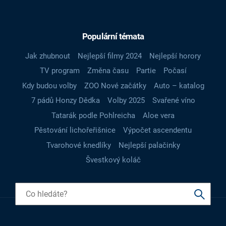
Populární témata
Jak zhubnout
Nejlepší filmy 2024
Nejlepší horory
TV program
Změna času
Partie
Počasí
Kdy budou volby
ZOO Nové začátky
Auto – katalog
7 pádů Honzy Dědka
Volby 2025
Svařené víno
Tatarák podle Pohlreicha
Aloe vera
Pěstování lichořeřišnice
Výpočet ascendentu
Tvarohové knedlíky
Nejlepší palačinky
Švestkový koláč