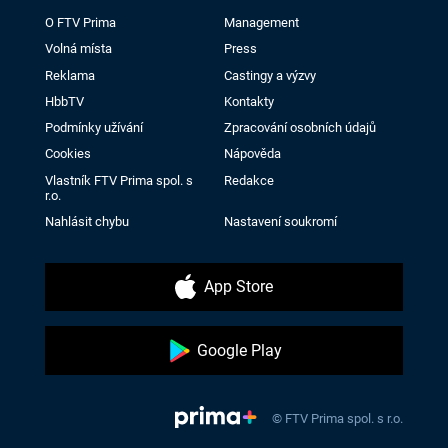
O FTV Prima
Management
Volná místa
Press
Reklama
Castingy a výzvy
HbbTV
Kontakty
Podmínky užívání
Zpracování osobních údajů
Cookies
Nápověda
Vlastník FTV Prima spol. s
Redakce
r.o.
Nahlásit chybu
Nastavení soukromí
App Store
Google Play
© FTV Prima spol. s r.o.