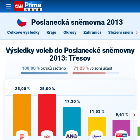
Poslanecká sněmovna 2013
Celkové výsledky
Kraje
Okresy
Zahraničí
Složení sněmovn
Výsledky voleb do Poslanecké sněmovny
2013: Třesov
100,00
%
71,23
%
okrsků sečteno
volební účast
25,00 %
25,00 %
17,30 %
11,53 %
9,61 %