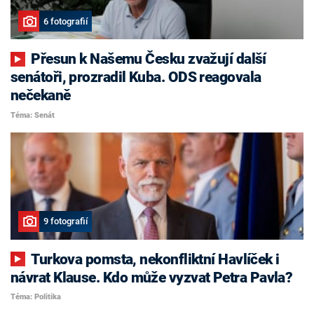
6 fotografií
Přesun k Našemu Česku zvažují další
senátoři, prozradil Kuba. ODS reagovala
nečekaně
Téma: Senát
9 fotografií
Turkova pomsta, nekonfliktní Havlíček i
návrat Klause. Kdo může vyzvat Petra Pavla?
Téma: Politika