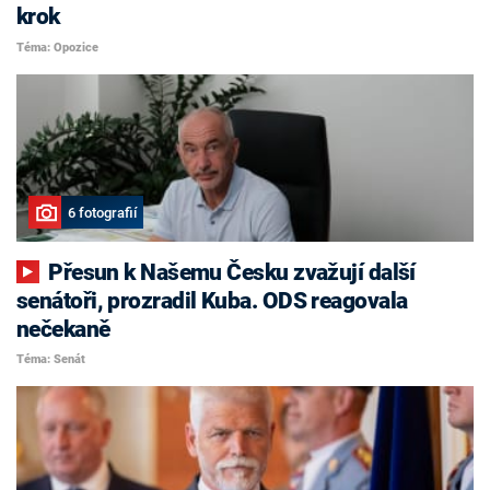
krok
Téma: Opozice
6 fotografií
Přesun k Našemu Česku zvažují další
senátoři, prozradil Kuba. ODS reagovala
nečekaně
Téma: Senát