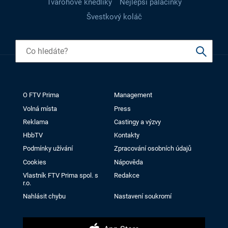
Tvarohové knedlíky
Nejlepší palačinky
Švestkový koláč
O FTV Prima
Management
Volná místa
Press
Reklama
Castingy a výzvy
HbbTV
Kontakty
Podmínky užívání
Zpracování osobních údajů
Cookies
Nápověda
Vlastník FTV Prima spol. s
Redakce
r.o.
Nahlásit chybu
Nastavení soukromí