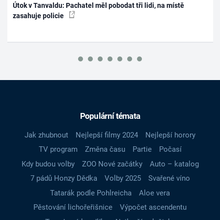
Útok v Tanvaldu: Pachatel měl pobodat tři lidi, na místě
zasahuje policie
Populární témata
Jak zhubnout
Nejlepší filmy 2024
Nejlepší horory
TV program
Změna času
Partie
Počasí
Kdy budou volby
ZOO Nové začátky
Auto – katalog
7 pádů Honzy Dědka
Volby 2025
Svařené víno
Tatarák podle Pohlreicha
Aloe vera
Pěstování lichořeřišnice
Výpočet ascendentu