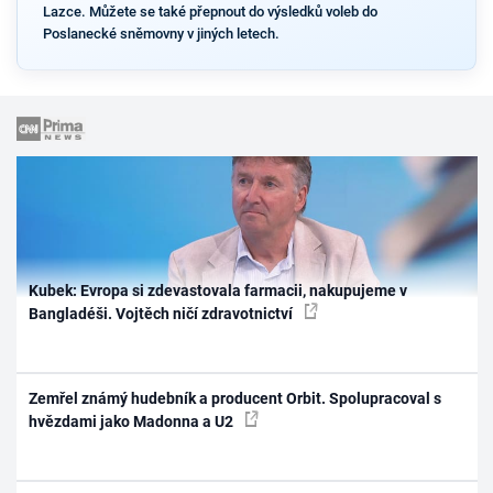
Lazce. Můžete se také přepnout do výsledků voleb do
Poslanecké sněmovny v jiných letech.
Kubek: Evropa si zdevastovala farmacii, nakupujeme v
Bangladéši. Vojtěch ničí zdravotnictví
Zemřel známý hudebník a producent Orbit. Spolupracoval s
hvězdami jako Madonna a U2