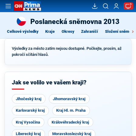
Poslanecká sněmovna 2013
Celkové výsledky
Kraje
Okresy
Zahraničí
Složení sněmovn
Výsledky za město zatím nejsou dostupné. Počkejte, prosím, až
pokročí sčítání hlasů.
Jak se volilo ve vašem kraji?
Jihočeský kraj
Jihomoravský kraj
Karlovarský kraj
Kraj Hl. m. Praha
Kraj Vysočina
Královéhradecký kraj
Liberecký kraj
Moravskoslezský kraj