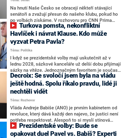
Téma: Senát
komentátoři mluví jako o slabé a v defenzivě. „Je to
úmorná práce upozorňovat na chyby vlády. Ministři s
Na hnutí Naše Česko se obracejí někteří stávající
námi navíc nechodí do debat. Chceme ale ukazovat
senátoři a zvažují přesun do našeho klubu, pokud ho
svoje témata,“ odpověděl Grolich na dotaz CNN Prima
po volbách získáme. V rozhovoru pro CNN Prima
Turkova pomsta, nekonfliktní
NEWS.
NEWS to řekl zakladatel hnutí a jihočeský hejtman
Martin Kuba. Konkrétní nebyl, ale získat by takto mohl
Havlíček i návrat Klause. Kdo může
například senátora Zdeňka Hrabu, který je dnes
vyzvat Petra Pavla?
součástí klubu ODS a TOP 09. Hraba to na dotaz
Téma: Politika
redakce nevyloučil. Předseda klubu senátorů ODS
Zdeněk Nytra redakci řekl, že počítá s odchodem
I když se prezidentské volby mají uskutečnit až v
některých senátorů z klubu a že Naše Česko není
lednu 2028, sázkové kanceláře už delší dobu přijímají
nepřítel, ale soupeř.
sázky na vítěze. Jednoznačným favoritem je současná
Decroix: Se svoločí jsem byla na vládu
hlava státu Petr Pavel. Daleko za ním pak bookmakeři
zmiňují dva výrazné politiky ANO, tedy premiéra
ještě hodná. Spolu říkalo pravdu, lidé ji
Andreje Babiše a ministra průmyslu Karla Havlíčka.
nechtěli vidět
Oblíbeným tipem samotných sázkařů je poslanec za
Téma: Rozhovor
Motoristy Filip Turek. Politolog Jan Kubáček nicméně
o případné kandidatuře kohokoliv ze zmíněné trojice
Vláda Andreje Babiše (ANO) je prvním kabinetem od
značně pochybuje. Podle něj současná koalice dosud
revoluce, který dává každý den najevo, že justici není
nemá osobu, která by Pavlovi mohla konkurovat.
potřeba respektovat. Alespoň to si myslí stínová
Prezidentské volby: Bude se
ministryně spravedlnosti ODS Eva Decroix. V
rozhovoru pro CNN Prima NEWS si nebrala servítky
opakovat duel Pavel vs. Babiš? Experti