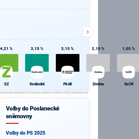
4,21 %
3,15 %
3,15 %
2,10 %
1,05 %
Svobodní
Změna
SsČR
SZ
Svobodní
Piráti
Změna
SsČR
Volby do Poslanecké
sněmovny
Volby do PS 2025