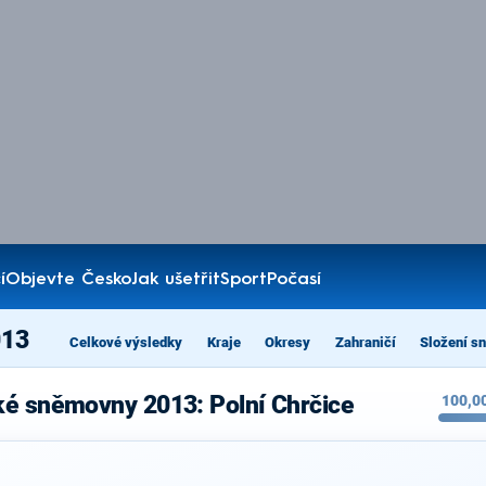
í
Objevte Česko
Jak ušetřit
Sport
Počasí
013
Celkové výsledky
Kraje
Okresy
Zahraničí
Složení s
ké sněmovny 2013: Polní Chrčice
100,0