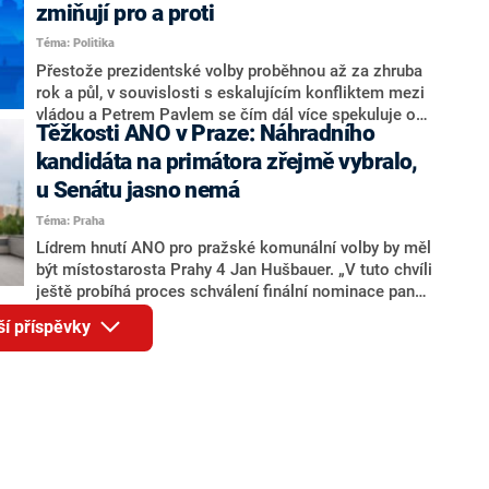
ohledně politického výkonu svého nástupce Jeronýma
zmiňují pro a proti
Tejce (za ANO) či vládní zmocněnkyně pro lidská
Téma: Politika
práva Taťány Malé (ANO). Označením „svoloč“ na
adresu vlády prý byla ještě hodná. Decroix se také
Přestože prezidentské volby proběhnou až za zhruba
vrátila k volební porážce koalice Spolu či promluvila o
rok a půl, v souvislosti s eskalujícím konfliktem mezi
hnutí Naše Česko Martina Kuby.
vládou a Petrem Pavlem se čím dál více spekuluje o
Těžkosti ANO v Praze: Náhradního
tom, koho by do bitvy o Hrad mohla vyslat současná
koalice. Někteří političtí komentátoři znovu vytahují
kandidáta na primátora zřejmě vybralo,
jméno premiéra Andreje Babiše (ANO). Jak moc je
u Senátu jasno nemá
pravděpodobné, že se v prezidentských volbách 2028
Téma: Praha
bude znovu opakovat souboj z roku 2023?
Lídrem hnutí ANO pro pražské komunální volby by měl
být místostarosta Prahy 4 Jan Hušbauer. „V tuto chvíli
ještě probíhá proces schválení finální nominace pana
Jana Hušbauera Výborem hnutí ANO,“ uvedl pro
ší příspěvky
redakci místopředseda pražského ANO Martin
Benkovič. O Hušbauerovi se spekulovalo jako o
náhradníkovi v čele pražské kandidátky poté, co
rezignoval po sérii nejasností v majetkových
přiznáních a pořizování bytů Ondřej Prokop. Zároveň
ale stále není jasné, kdo bude za ANO kandidovat ve
dvou ze tří pražských obvodů do horní komory
parlamentu. ANO má v Praze dlouhodobě horší