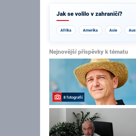
Jak se volilo v zahraničí?
Afrika
Amerika
Asie
Aust
Nejnovější příspěvky k tématu
8 fotografií