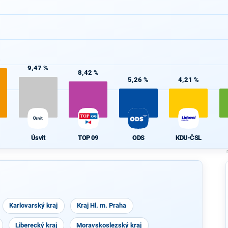
%
9,47 %
8,42 %
5,26 %
4,21 %
Úsvit
Úsvit
TOP 09
ODS
KDU-ČSL
Karlovarský kraj
Kraj Hl. m. Praha
Liberecký kraj
Moravskoslezský kraj