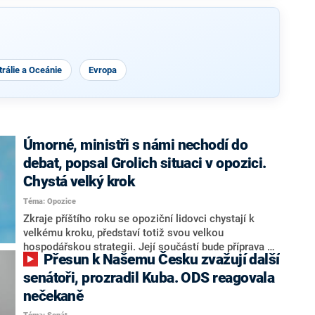
rálie a Oceánie
Evropa
Úmorné, ministři s námi nechodí do
debat, popsal Grolich situaci v opozici.
Chystá velký krok
Téma: Opozice
Zkraje příštího roku se opoziční lidovci chystají k
velkému kroku, představí totiž svou velkou
hospodářskou strategii. Její součástí bude příprava na
Přesun k Našemu Česku zvažují další
stárnutí populace, řekl ve středu na setkání s novináři
nový předseda lidovců Jan Grolich. Ten zároveň v
senátoři, prozradil Kuba. ODS reagovala
senátních volbách kandiduje ve Vyškově. Popsal i
nečekaně
aktivitu opozice, o níž vládní strany nebo političtí