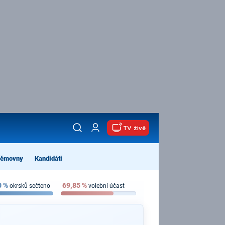
TV živě
němovny
Kandidáti
0
%
69,85
%
okrsků sečteno
volební účast