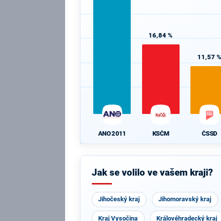
16,84 %
11,57 
KSČM
ČSSD
ANO 2011
Jak se volilo ve vašem kraji?
Jihočeský kraj
Jihomoravský kraj
Kraj Vysočina
Královéhradecký kraj