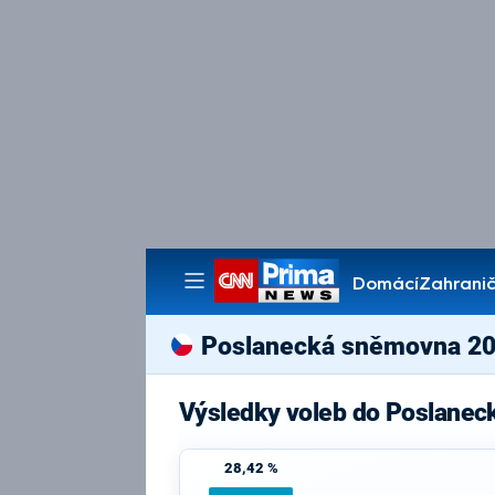
Domácí
Zahranič
Pořady
Poslanecká sněmovna 2
Výsledky voleb do Poslanec
28,42 %