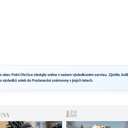
výsledky než ve zbytku republiky.
obec Polní Chrčice sledujte online v našem výsledkovém servisu. Zjistíte, kolik 
o výsledků voleb do Poslanecké sněmovny v jiných letech.