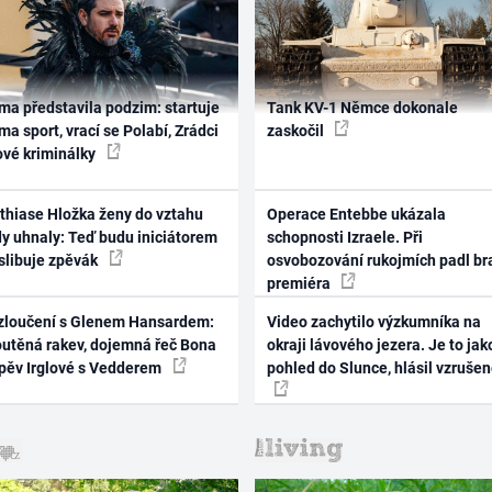
ma představila podzim: startuje
Tank KV-1 Němce dokonale
ma sport, vrací se Polabí, Zrádci
zaskočil
ové kriminálky
thiase Hložka ženy do vztahu
Operace Entebbe ukázala
dy uhnaly: Teď budu iniciátorem
schopnosti Izraele. Při
 slibuje zpěvák
osvobozování rukojmích padl br
premiéra
zloučení s Glenem Hansardem:
Video zachytilo výzkumníka na
outěná rakev, dojemná řeč Bona
okraji lávového jezera. Je to jak
zpěv Irglové s Vedderem
pohled do Slunce, hlásil vzruše