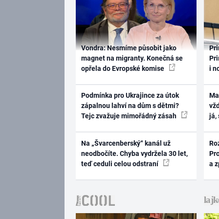
Vondra: Nesmíme působit jako
Pri
magnet na migranty. Konečná se
Pri
opřela do Evropské komise
i n
Podmínka pro Ukrajince za útok
Ma
zápalnou lahví na dům s dětmi?
vž
Tejc zvažuje mimořádný zásah
já,
Na „Švarcenberský“ kanál už
Ro
neodbočíte. Chyba vydržela 30 let,
Pr
teď ceduli celou odstraní
a 