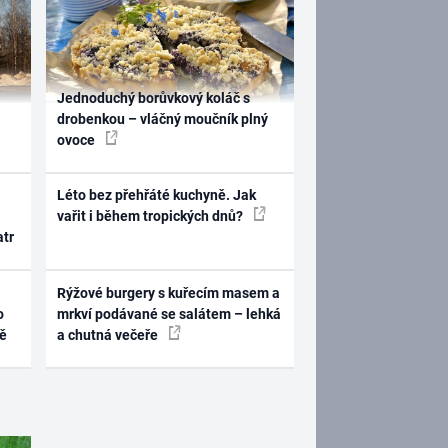
Jednoduchý borůvkový koláč s
drobenkou – vláčný moučník plný
ovoce
Léto bez přehřáté kuchyně. Jak
vařit i během tropických dnů?
atr
Rýžové burgery s kuřecím masem a
o
mrkví podávané se salátem – lehká
ně
a chutná večeře