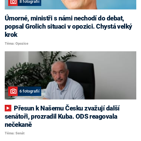
8 fotografií
Úmorné, ministři s námi nechodí do debat,
popsal Grolich situaci v opozici. Chystá velký
krok
Téma: Opozice
6 fotografií
Přesun k Našemu Česku zvažují další
senátoři, prozradil Kuba. ODS reagovala
nečekaně
Téma: Senát