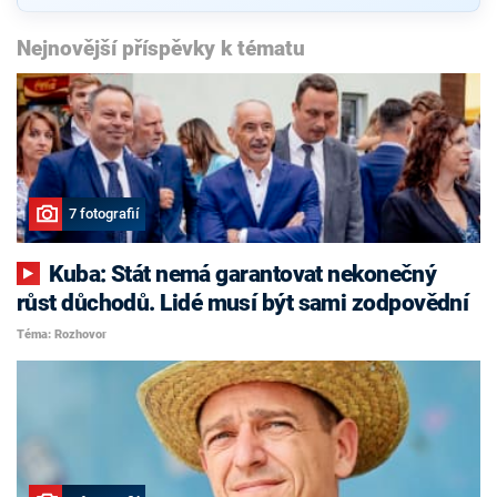
Nejnovější příspěvky k tématu
7 fotografií
Kuba: Stát nemá garantovat nekonečný
růst důchodů. Lidé musí být sami zodpovědní
Téma: Rozhovor