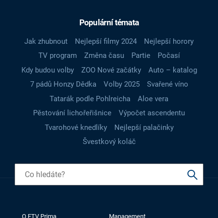
Populární témata
Jak zhubnout
Nejlepší filmy 2024
Nejlepší horory
TV program
Změna času
Partie
Počasí
Kdy budou volby
ZOO Nové začátky
Auto – katalog
7 pádů Honzy Dědka
Volby 2025
Svařené víno
Tatarák podle Pohlreicha
Aloe vera
Pěstování lichořeřišnice
Výpočet ascendentu
Tvarohové knedlíky
Nejlepší palačinky
Švestkový koláč
O FTV Prima
Management