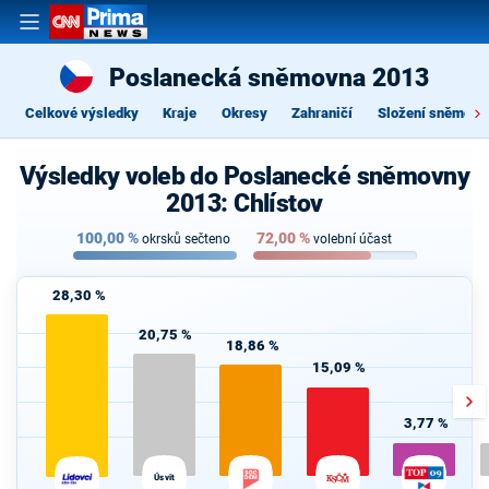
Poslanecká sněmovna 2013
Celkové výsledky
Kraje
Okresy
Zahraničí
Složení sněmovn
Výsledky voleb do Poslanecké sněmovny
2013: Chlístov
100,00
%
72,00
%
okrsků sečteno
volební účast
28,30 %
20,75 %
18,86 %
15,09 %
3,77 %
Úsvit