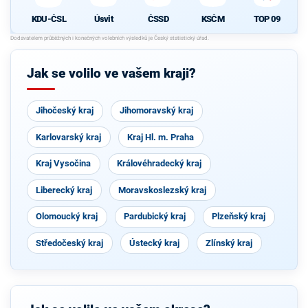
Úsvit
ČSSD
KSČM
TOP 09
KDU-ČSL
Jak se volilo ve vašem kraji?
Jihočeský kraj
Jihomoravský kraj
Karlovarský kraj
Kraj Hl. m. Praha
Kraj Vysočina
Královéhradecký kraj
Liberecký kraj
Moravskoslezský kraj
Olomoucký kraj
Pardubický kraj
Plzeňský kraj
Středočeský kraj
Ústecký kraj
Zlínský kraj