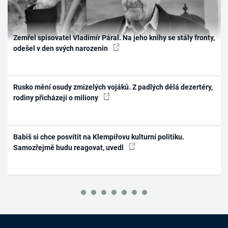
Zemřel spisovatel Vladimír Páral. Na jeho knihy se stály fronty,
odešel v den svých narozenin
Rusko mění osudy zmizelých vojáků. Z padlých dělá dezertéry,
rodiny přicházejí o miliony
Babiš si chce posvítit na Klempířovu kulturní politiku.
Samozřejmě budu reagovat, uvedl