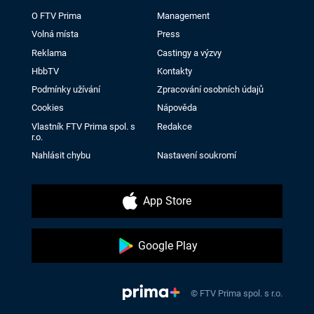
O FTV Prima
Management
Volná místa
Press
Reklama
Castingy a výzvy
HbbTV
Kontakty
Podmínky užívání
Zpracování osobních údajů
Cookies
Nápověda
Vlastník FTV Prima spol. s
Redakce
r.o.
Nahlásit chybu
Nastavení soukromí
App Store
Google Play
© FTV Prima spol. s r.o.