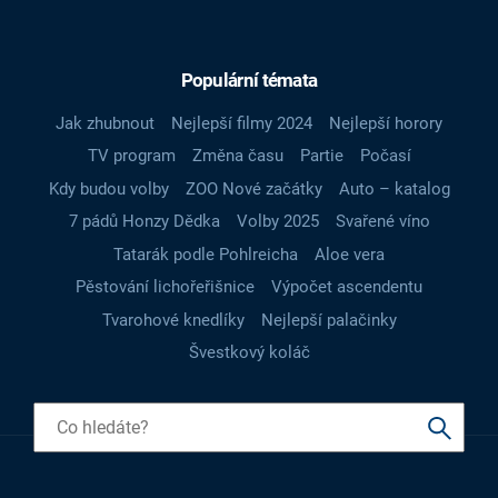
Populární témata
Jak zhubnout
Nejlepší filmy 2024
Nejlepší horory
TV program
Změna času
Partie
Počasí
Kdy budou volby
ZOO Nové začátky
Auto – katalog
7 pádů Honzy Dědka
Volby 2025
Svařené víno
Tatarák podle Pohlreicha
Aloe vera
Pěstování lichořeřišnice
Výpočet ascendentu
Tvarohové knedlíky
Nejlepší palačinky
Švestkový koláč