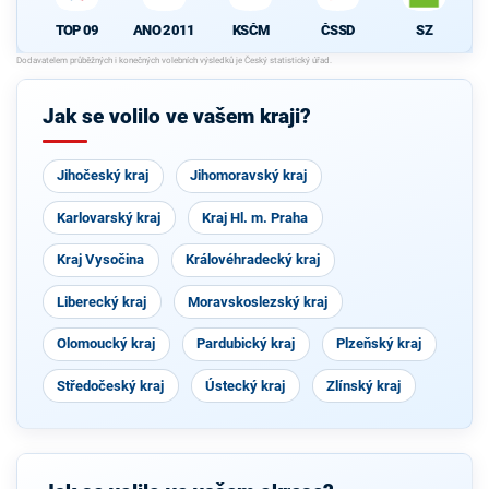
ANO 2011
KSČM
ČSSD
SZ
TOP 09
Jak se volilo ve vašem kraji?
Jihočeský kraj
Jihomoravský kraj
Karlovarský kraj
Kraj Hl. m. Praha
Kraj Vysočina
Královéhradecký kraj
Liberecký kraj
Moravskoslezský kraj
Olomoucký kraj
Pardubický kraj
Plzeňský kraj
Středočeský kraj
Ústecký kraj
Zlínský kraj