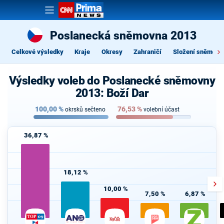
Poslanecká sněmovna 2013
Celkové výsledky
Kraje
Okresy
Zahraničí
Složení sněmovn
Výsledky voleb do Poslanecké sněmovny
2013: Boží Dar
100,00
%
76,53
%
okrsků sečteno
volební účast
36,87 %
18,12 %
10,00 %
7,50 %
6,87 %