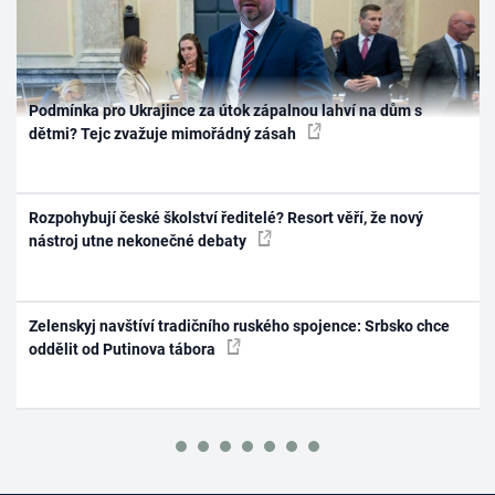
Podmínka pro Ukrajince za útok zápalnou lahví na dům s
dětmi? Tejc zvažuje mimořádný zásah
Rozpohybují české školství ředitelé? Resort věří, že nový
nástroj utne nekonečné debaty
Zelenskyj navštíví tradičního ruského spojence: Srbsko chce
oddělit od Putinova tábora