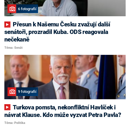
6 fotografií
Přesun k Našemu Česku zvažují další
senátoři, prozradil Kuba. ODS reagovala
nečekaně
Téma: Senát
9 fotografií
Turkova pomsta, nekonfliktní Havlíček i
návrat Klause. Kdo může vyzvat Petra Pavla?
Téma: Politika