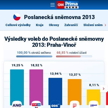
Poslanecká sněmovna 2013
Celkové výsledky
Kraje
Okresy
Zahraničí
Složení sněmovn
Výsledky voleb do Poslanecké sněmovny
2013: Praha-Vinoř
100,00
%
68,85
%
okrsků sečteno
volební účast
19,25 %
18,52 %
13,94 %
13,37 %
8,11 %