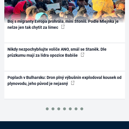
Boj s migranty Evropa prohrála, míní Stoniš. Podle Mlejnka je
nelze jen tak chytit za límec
Nikdy nezpochybňujte voliče ANO, smál se Staněk. Dle
průzkumu mají za lídra opozice Babiše
Poplach v Bulharsku: Dron plný výbušnin explodoval kousek od
plynovodu, jeho původ je nejasný