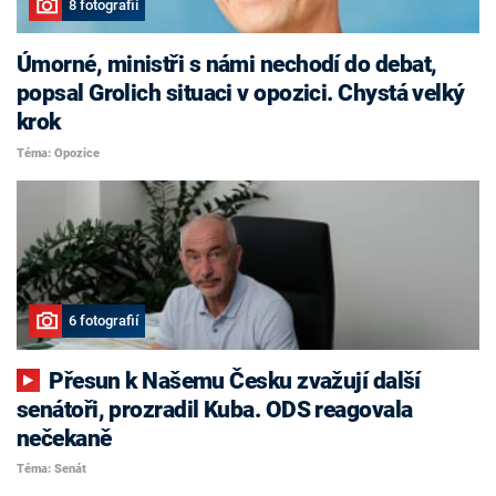
8 fotografií
Úmorné, ministři s námi nechodí do debat,
popsal Grolich situaci v opozici. Chystá velký
krok
Téma: Opozice
6 fotografií
Přesun k Našemu Česku zvažují další
senátoři, prozradil Kuba. ODS reagovala
nečekaně
Téma: Senát