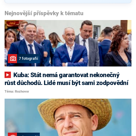
Nejnovější příspěvky k tématu
7 fotografií
Kuba: Stát nemá garantovat nekonečný
růst důchodů. Lidé musí být sami zodpovědní
Téma: Rozhovor