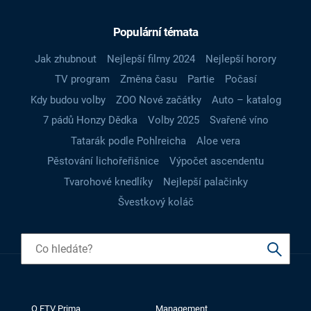
Populární témata
Jak zhubnout
Nejlepší filmy 2024
Nejlepší horory
TV program
Změna času
Partie
Počasí
Kdy budou volby
ZOO Nové začátky
Auto – katalog
7 pádů Honzy Dědka
Volby 2025
Svařené víno
Tatarák podle Pohlreicha
Aloe vera
Pěstování lichořeřišnice
Výpočet ascendentu
Tvarohové knedlíky
Nejlepší palačinky
Švestkový koláč
O FTV Prima
Management