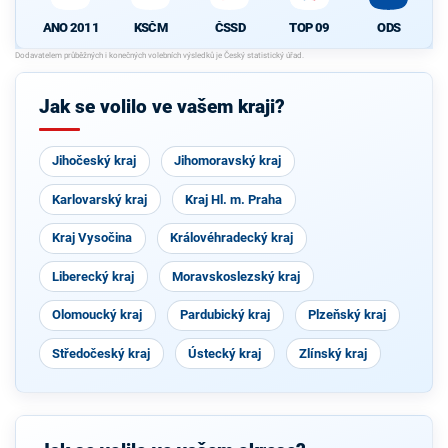
ANO 2011
KSČM
ČSSD
TOP 09
ODS
Jak se volilo ve vašem kraji?
Jihočeský kraj
Jihomoravský kraj
Karlovarský kraj
Kraj Hl. m. Praha
Kraj Vysočina
Královéhradecký kraj
Liberecký kraj
Moravskoslezský kraj
Olomoucký kraj
Pardubický kraj
Plzeňský kraj
Středočeský kraj
Ústecký kraj
Zlínský kraj