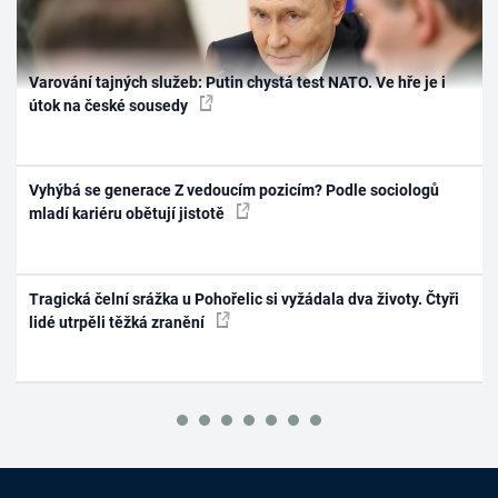
Varování tajných služeb: Putin chystá test NATO. Ve hře je i
útok na české sousedy
Vyhýbá se generace Z vedoucím pozicím? Podle sociologů
mladí kariéru obětují jistotě
Tragická čelní srážka u Pohořelic si vyžádala dva životy. Čtyři
lidé utrpěli těžká zranění