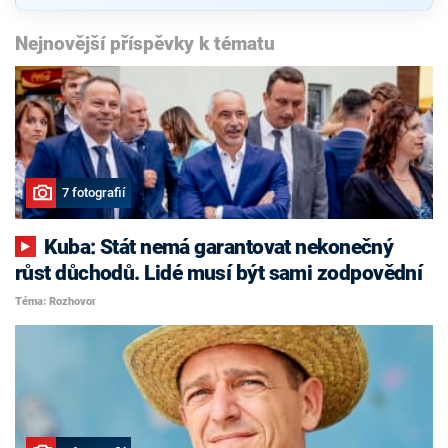
Nejnovější příspěvky k tématu
7 fotografií
Kuba: Stát nemá garantovat nekonečný
růst důchodů. Lidé musí být sami zodpovědní
Téma: Rozhovor