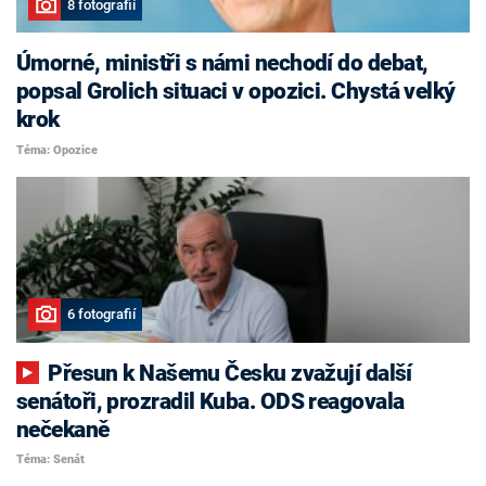
8 fotografií
Úmorné, ministři s námi nechodí do debat,
popsal Grolich situaci v opozici. Chystá velký
krok
Téma: Opozice
6 fotografií
Přesun k Našemu Česku zvažují další
senátoři, prozradil Kuba. ODS reagovala
nečekaně
Téma: Senát