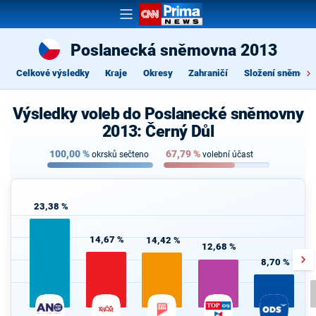
Poslanecká sněmovna 2013
Celkové výsledky
Kraje
Okresy
Zahraničí
Složení sněmovn
Výsledky voleb do Poslanecké sněmovny
2013: Černý Důl
100,00
%
67,79
%
okrsků sečteno
volební účast
23,38 %
14,67 %
14,42 %
12,68 %
8,70 %