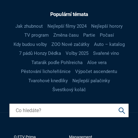
Populární témata
Jak zhubnout
Nejlepší filmy 2024
Nejlepší horory
TV program
Změna času
Partie
Počasí
Kdy budou volby
ZOO Nové začátky
Auto – katalog
7 pádů Honzy Dědka
Volby 2025
Svařené víno
Tatarák podle Pohlreicha
Aloe vera
Pěstování lichořeřišnice
Výpočet ascendentu
Tvarohové knedlíky
Nejlepší palačinky
Švestkový koláč
O FTV Prima
Management