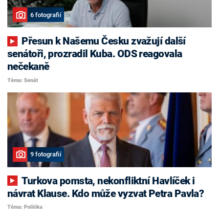
6 fotografií
Přesun k Našemu Česku zvažují další
senátoři, prozradil Kuba. ODS reagovala
nečekaně
Téma: Senát
9 fotografií
Turkova pomsta, nekonfliktní Havlíček i
návrat Klause. Kdo může vyzvat Petra Pavla?
Téma: Politika