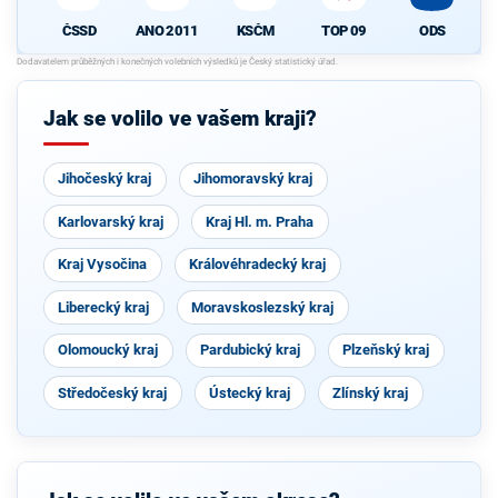
ČSSD
ANO 2011
KSČM
TOP 09
ODS
Jak se volilo ve vašem kraji?
Jihočeský kraj
Jihomoravský kraj
Karlovarský kraj
Kraj Hl. m. Praha
Kraj Vysočina
Královéhradecký kraj
Liberecký kraj
Moravskoslezský kraj
Olomoucký kraj
Pardubický kraj
Plzeňský kraj
Středočeský kraj
Ústecký kraj
Zlínský kraj