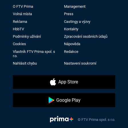
O FTV Prima
Management
Volná místa
Press
Reklama
Castingy a výzvy
HbbTV
Kontakty
Podmínky užívání
Zpracování osobních údajů
Cookies
Nápověda
Vlastník FTV Prima spol. s
Redakce
r.o.
Nahlásit chybu
Nastavení soukromí
App Store
Google Play
© FTV Prima spol. s r.o.