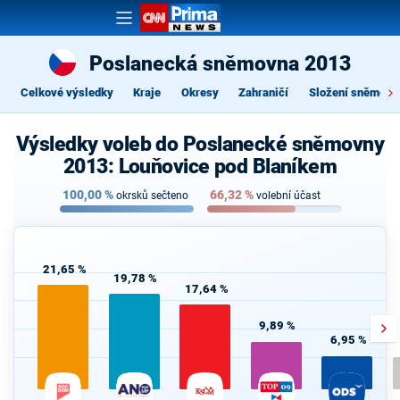
Poslanecká sněmovna 2013
Celkové výsledky
Kraje
Okresy
Zahraničí
Složení sněmovn
Výsledky voleb do Poslanecké sněmovny
2013: Louňovice pod Blaníkem
100,00
%
66,32
%
okrsků sečteno
volební účast
21,65 %
19,78 %
17,64 %
9,89 %
6,95 %