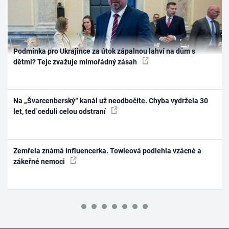
Podmínka pro Ukrajince za útok zápalnou lahví na dům s
dětmi? Tejc zvažuje mimořádný zásah
Na „Švarcenberský“ kanál už neodbočíte. Chyba vydržela 30
let, teď ceduli celou odstraní
Zemřela známá influencerka. Towleová podlehla vzácné a
zákeřné nemoci