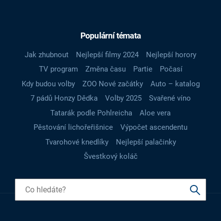
Populární témata
Jak zhubnout
Nejlepší filmy 2024
Nejlepší horory
TV program
Změna času
Partie
Počasí
Kdy budou volby
ZOO Nové začátky
Auto – katalog
7 pádů Honzy Dědka
Volby 2025
Svařené víno
Tatarák podle Pohlreicha
Aloe vera
Pěstování lichořeřišnice
Výpočet ascendentu
Tvarohové knedlíky
Nejlepší palačinky
Švestkový koláč